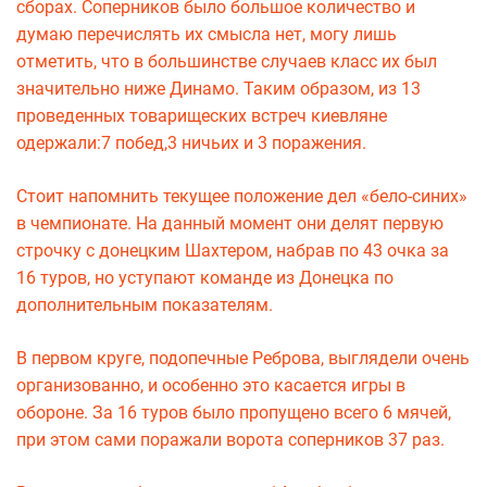
сборах. Соперников было большое количество и
думаю перечислять их смысла нет, могу лишь
отметить, что в большинстве случаев класс их был
значительно ниже Динамо. Таким образом, из 13
проведенных товарищеских встреч киевляне
одержали:7 побед,3 ничьих и 3 поражения.
Стоит напомнить текущее положение дел «бело-синих»
в чемпионате. На данный момент они делят первую
строчку с донецким Шахтером, набрав по 43 очка за
16 туров, но уступают команде из Донецка по
дополнительным показателям.
В первом круге, подопечные Реброва, выглядели очень
организованно, и особенно это касается игры в
обороне. За 16 туров было пропущено всего 6 мячей,
при этом сами поражали ворота соперников 37 раз.