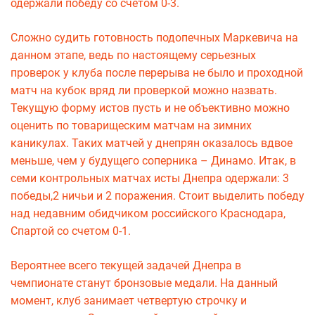
одержали победу со счетом 0-3.
Сложно судить готовность подопечных Маркевича на
данном этапе, ведь по настоящему серьезных
проверок у клуба после перерыва не было и проходной
матч на кубок вряд ли проверкой можно назвать.
Текущую форму истов пусть и не объективно можно
оценить по товарищеским матчам на зимних
каникулах. Таких матчей у днепрян оказалось вдвое
меньше, чем у будущего соперника – Динамо. Итак, в
семи контрольных матчах исты Днепра одержали: 3
победы,2 ничьи и 2 поражения. Стоит выделить победу
над недавним обидчиком российского Краснодара,
Спартой со счетом 0-1.
Вероятнее всего текущей задачей Днепра в
чемпионате станут бронзовые медали. На данный
момент, клуб занимает четвертую строчку и