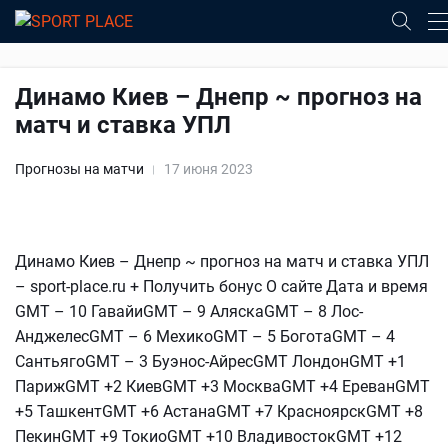
Динамо Киев – Днепр ~ прогноз на
матч и ставка УПЛ
Прогнозы на матчи
17 июня 2023
Динамо Киев – Днепр ~ прогноз на матч и ставка УПЛ
– sport-place.ru + Получить бонус О сайте Дата и время
GMT – 10 ГавайиGMT – 9 АляскаGMT – 8 Лос-
АнджелесGMT – 6 МехикоGMT – 5 БоготаGMT – 4
СантьягоGMT – 3 Буэнос-АйресGMT ЛондонGMT +1
ПарижGMT +2 КиевGMT +3 МоскваGMT +4 ЕреванGMT
+5 ТашкентGMT +6 АстанаGMT +7 КрасноярскGMT +8
ПекинGMT +9 ТокиоGMT +10 ВладивостокGMT +12