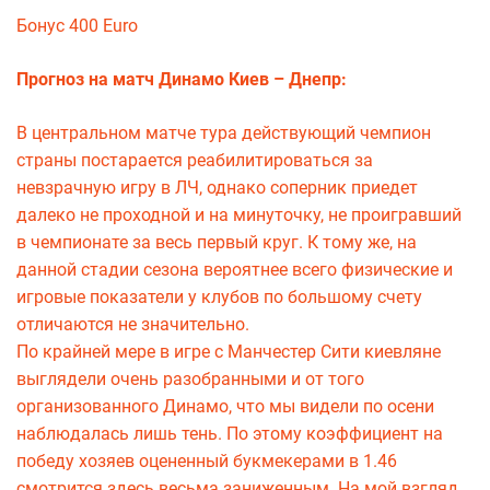
Бонус 400 Euro
Прогноз на матч Динамо Киев – Днепр:
В центральном матче тура действующий чемпион
страны постарается реабилитироваться за
невзрачную игру в ЛЧ, однако соперник приедет
далеко не проходной и на минуточку, не проигравший
в чемпионате за весь первый круг. К тому же, на
данной стадии сезона вероятнее всего физические и
игровые показатели у клубов по большому счету
отличаются не значительно.
По крайней мере в игре с Манчестер Сити киевляне
выглядели очень разобранными и от того
организованного Динамо, что мы видели по осени
наблюдалась лишь тень. По этому коэффициент на
победу хозяев оцененный букмекерами в 1.46
смотрится здесь весьма заниженным. На мой взгляд,