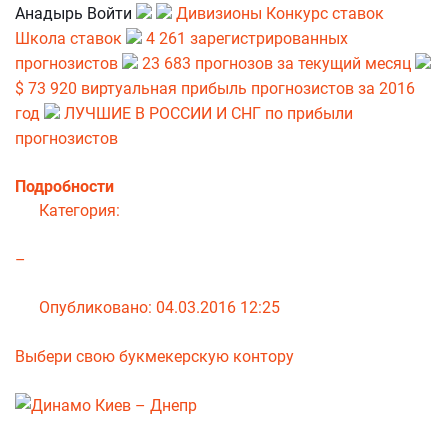
Анадырь Войти
Дивизионы
Конкурс ставок
Школа ставок
4 261 зарегистрированных
прогнозистов
23 683 прогнозов за текущий месяц
$ 73 920 виртуальная прибыль прогнозистов за 2016
год
ЛУЧШИЕ В РОССИИ И СНГ по прибыли
прогнозистов
Подробности
Категория:
–
Опубликовано: 04.03.2016 12:25
Выбери свою букмекерскую контору