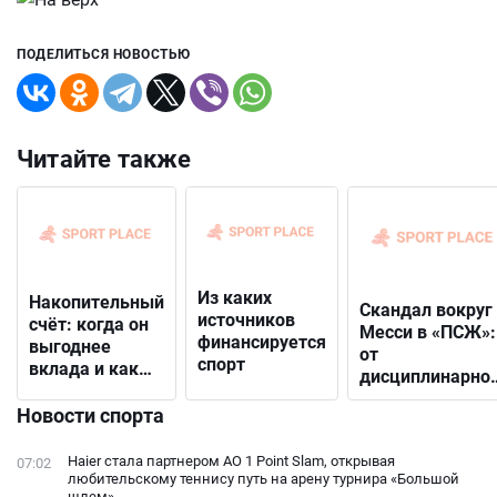
ПОДЕЛИТЬСЯ НОВОСТЬЮ
Читайте также
Из каких
Накопительный
Скандал вокруг
источников
счёт: когда он
Месси в «ПСЖ»:
финансируется
выгоднее
от
спорт
вклада и как
дисциплинарно
выбрать
решения до
подходящий
Новости спорта
открытого
конфликта с
Haier стала партнером AO 1 Point Slam, открывая
07:02
фанатами
любительскому теннису путь на арену турнира «Большой
шлем»