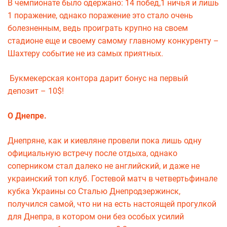
В чемпионате было одержано: 14 побед,1 ничья и лишь
1 поражение, однако поражение это стало очень
болезненным, ведь проиграть крупно на своем
стадионе еще и своему самому главному конкуренту –
Шахтеру событие не из самых приятных.
Букмекерская контора дарит бонус на первый
депозит – 10$!
О Днепре.
Днепряне, как и киевляне провели пока лишь одну
официальную встречу после отдыха, однако
соперником стал далеко не английский, и даже не
украинский топ клуб. Гостевой матч в четвертьфинале
кубка Украины со Сталью Днепродзержинск,
получился самой, что ни на есть настоящей прогулкой
для Днепра, в котором они без особых усилий