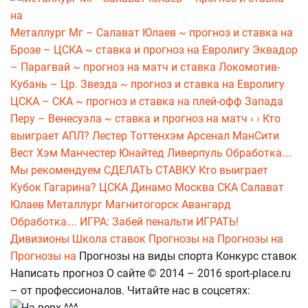
Металлург Мг – Салават Юлаев ~ прогноз и ставка на
Брозе – ЦСКА ~ ставка и прогноз на Евролигу Эквадор
– Парагвай ~ прогноз на матч и ставка Локомотив-
Кубань – Цр. Звезда ~ прогноз и ставка на Евролигу
ЦСКА – СКА ~ прогноз и ставка на плей-офф Запада
Перу – Венесуэла ~ ставка и прогноз на матч ‹ › Кто
выиграет АПЛ? Лестер Тоттенхэм Арсенал МанСити
Вест Хэм Манчестер Юнайтед Ливерпуль Обработка….
Мы рекомендуем СДЕЛАТЬ СТАВКУ Кто выиграет
Кубок Гагарина? ЦСКА Динамо Москва СКА Салават
Юлаев Металлург Магнитогорск Авангард
Обработка…. ИГРА: Забей пенальти ИГРАТЬ!
Дивизионы Школа ставок Прогнозы на Прогнозы на
Прогнозы на
Прогнозы на виды спорта Конкурс ставок
Написать прогноз О сайте © 2014 – 2016 sport-place.ru
– от профессионалов. Читайте нас в соцсетях: