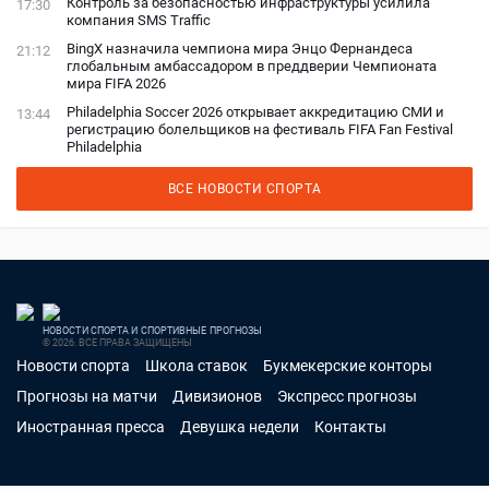
Контроль за безопасностью инфраструктуры усилила
17:30
компания SMS Traffic
BingX назначила чемпиона мира Энцо Фернандеса
21:12
глобальным амбассадором в преддверии Чемпионата
мира FIFA 2026
Philadelphia Soccer 2026 открывает аккредитацию СМИ и
13:44
регистрацию болельщиков на фестиваль FIFA Fan Festival
Philadelphia
ВСЕ НОВОСТИ СПОРТА
НОВОСТИ СПОРТА И СПОРТИВНЫЕ ПРОГНОЗЫ
© 2026. ВСЕ ПРАВА ЗАЩИЩЕНЫ
Новости спорта
Школа ставок
Букмекерские конторы
Прогнозы на матчи
Дивизионов
Экспресс прогнозы
Иностранная пресса
Девушка недели
Контакты