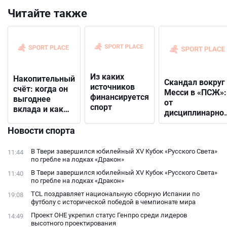
Читайте также
Из каких
Накопительный
Скандал вокруг
источников
счёт: когда он
Месси в «ПСЖ»:
финансируется
выгоднее
от
спорт
вклада и как
дисциплинарно
выбрать
решения до
подходящий
Новости спорта
открытого
конфликта с
В Твери завершился юбилейный XV Кубок «Русского Света»
11:44
фанатами
по гребле на лодках «Дракон»
В Твери завершился юбилейный XV Кубок «Русского Света»
11:40
по гребле на лодках «Дракон»
TCL поздравляет национальную сборную Испании по
19:08
футболу с исторической победой в чемпионате мира
Проект ОНЕ укрепил статус Генпро среди лидеров
14:49
высотного проектирования