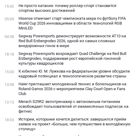
Не просто катание: почему роллер-спорт становится
15:42
спортом высоких достижений
Hisense отмечает старт чемпионата мира по футболу FIFA
05:09
World Cup 2026 инновациями в области технологий RGB
MiniLED
Segway Powersports демонстрирует возможности AT10 на
04:58
Red Bull Erzbergrodeo 2026, одной из самых сложных
внедорожных гонок в мире
Segway Powersports возрождает Quad Challenge на Red Bull
18:18
Erzbergrodeo, поддерживая рост европейской гоночной
культуры квадроциклов
К юбилею Ю. М. Лужкова на федеральном уровне обсудили
15:00
кадровый потенциал и технологическое развитие страны
Haier приглашает молодежный теннис и болельщиков на
13:08
Roland-Garros 2026 с мероприятием Clay Court Open и Fans
Club
Merach S29R2: велотренажер с автономным питанием
13:13
освобождает пользователей от ежемесячных подписок на
фитнес
Истории, которыми хочется делиться: завершился приём
18:03
заявок на проект «Больше, чем путешествие в молодёжную
столицу»