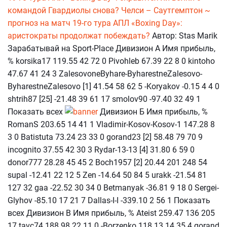
командой Гвардиолы снова?
Челси – Саутгемптон ~
прогноз на матч 19-го тура АПЛ «Boxing Day»:
аристократы продолжат побеждать?
Автор: Stas Marik
Зарабатывай на Sport-Place Дивизион А Имя прибыль,
% korsika17 119.55 42 72 0 Pivohleb 67.39 22 8 0 kintoho
47.67 41 24 3 ZalesovoneByhare-ByharestneZalesovo-
ByharestneZalesovo [1] 41.54 58 62 5 -Koryakov -0.15 4 4 0
shtrih87 [25] -21.48 39 61 17 smolov90 -97.40 32 49 1
Показать всех
Дивизион Б Имя прибыль, %
RomanS 203.65 14 41 1 Vladimir-Kosov-Kosov-1 147.28 8
3 0 Batistuta 73.24 23 33 0 gorand23 [2] 58.48 79 70 9
incognito 37.55 42 30 3 Rydar-13-13 [4] 31.80 6 59 0
donor777 28.28 45 45 2 Boch1957 [2] 20.44 201 248 54
supal -12.41 22 12 5 Zen -14.64 50 84 5 urakk -21.54 81
127 32 gaa -22.52 30 34 0 Betmanyak -36.81 9 18 0 Sergei-
Glyhov -85.10 17 21 7 Dallas-I-I -339.10 2 56 1 Показать
всех Дивизион В Имя прибыль, % Ateist 259.47 136 205
17 tavc74 188.98 22 11 0 -Borzenko 118.13 14 35 4 gorand