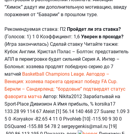
“Химок” дадут им дополнительную мотивацию, ввиду
поражения от “Баварии” в прошлом туре.
Рекомендуемая ставка: П2
Пройдет ли эта ставка?
(Голосов: 1) 1 0 Коэффициент: 1,6
Уверен в проходе?
(Игра закончилась) Сделай ставку Читайте также:
Кубок Англии. Кристал Пэлас – Болтон: представитель
АПЛ в переигровке будет сильней Серия А. Интер –
Болонья: хозяева продлят победную серию до 7
матчей
Basketball Champions Leage. Автодор –
Венеция: хозяева паркета одержат победу
FA Cup.
Бернли – Сандерленд: “бордовые” подтвердят статус
фаворита матча
Автор: Nikita2012 Зарабатывай на
Sport-Place Дивизион А Имя прибыль, % korsika17
133.28 99 114 67 Ateist [1] 56.14 140 468 27 Suarez 1.09 3
5 0 -Koryakov -82.65 4 11 0 Pivohleb [10] -115.90 9 30 0
DSQuared -155.88 54 78 2 sergeygenkis@mail.ru [19]
-500.86 113 195 0 Показать всех
Дивизион Б