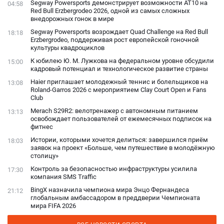
Segway Powersports демонстрирует возможности AT10 на
04:58
Red Bull Erzbergrodeo 2026, одной из самых сложных
внедорожных гонок в мире
Segway Powersports возрождает Quad Challenge на Red Bull
18:18
Erzbergrodeo, поддерживая рост европейской гоночной
культуры квадроциклов
К юбилею Ю. М. Лужкова на федеральном уровне обсудили
15:00
кадровый потенциал и технологическое развитие страны
Haier приглашает молодежный теннис и болельщиков на
13:08
Roland-Garros 2026 с мероприятием Clay Court Open и Fans
Club
Merach S29R2: велотренажер с автономным питанием
13:13
освобождает пользователей от ежемесячных подписок на
фитнес
Истории, которыми хочется делиться: завершился приём
18:03
заявок на проект «Больше, чем путешествие в молодёжную
столицу»
Контроль за безопасностью инфраструктуры усилила
17:30
компания SMS Traffic
BingX назначила чемпиона мира Энцо Фернандеса
21:12
глобальным амбассадором в преддверии Чемпионата
мира FIFA 2026