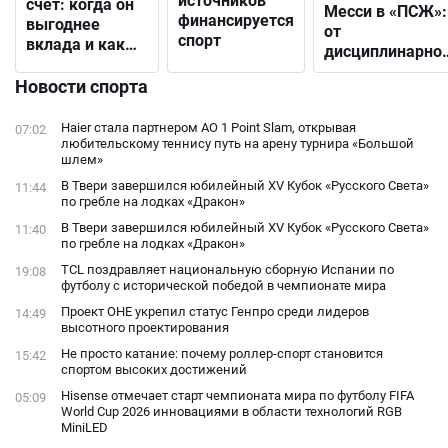
источников
счёт: когда он
Месси в «ПСЖ»:
финансируется
выгоднее
от
спорт
вклада и как
дисциплинарно
выбрать
решения до
подходящий
Новости спорта
открытого
конфликта с
Haier стала партнером AO 1 Point Slam, открывая
07:02
фанатами
любительскому теннису путь на арену турнира «Большой
шлем»
В Твери завершился юбилейный XV Кубок «Русского Света»
11:44
по гребле на лодках «Дракон»
В Твери завершился юбилейный XV Кубок «Русского Света»
11:40
по гребле на лодках «Дракон»
TCL поздравляет национальную сборную Испании по
19:08
футболу с исторической победой в чемпионате мира
Проект ОНЕ укрепил статус Генпро среди лидеров
14:49
высотного проектирования
Не просто катание: почему роллер-спорт становится
15:42
спортом высоких достижений
Hisense отмечает старт чемпионата мира по футболу FIFA
05:09
World Cup 2026 инновациями в области технологий RGB
MiniLED