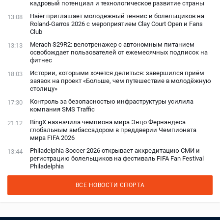
кадровый потенциал и технологическое развитие страны
Haier приглашает молодежный теннис и болельщиков на
13:08
Roland-Garros 2026 с мероприятием Clay Court Open и Fans
Club
Merach S29R2: велотренажер с автономным питанием
13:13
освобождает пользователей от ежемесячных подписок на
фитнес
Истории, которыми хочется делиться: завершился приём
18:03
заявок на проект «Больше, чем путешествие в молодёжную
столицу»
Контроль за безопасностью инфраструктуры усилила
17:30
компания SMS Traffic
BingX назначила чемпиона мира Энцо Фернандеса
21:12
глобальным амбассадором в преддверии Чемпионата
мира FIFA 2026
Philadelphia Soccer 2026 открывает аккредитацию СМИ и
13:44
регистрацию болельщиков на фестиваль FIFA Fan Festival
Philadelphia
ВСЕ НОВОСТИ СПОРТА