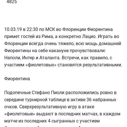
4825
10.03.19 в 22:30 по МСК во Флоренции Фиорентина
примет гостей из Рима, а конкретно Лацио. Играть во
Флоренции всегда очень тяжело, всю мощь домашней
Фиорентины на себе накануне прочувствовали:
Наполи, Интер и Аталанта. Встречи, как правило, с
участием «фиолетовых» становятся результативными.
Фиорентина
Подопечные Стефано Пиоли расположились ровно в
середине турнирной таблице в активе 36 набранных
очков. Сверхрезультативную игру в атаке
«фиолетовые» выдают в последних матчах, в каждом
матче из последних 4 сыгранных с участием