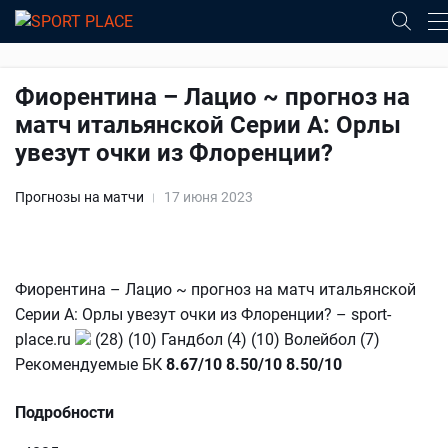
Фиорентина – Лацио ~ прогноз на
матч итальянской Серии А: Орлы
увезут очки из Флоренции?
Прогнозы на матчи
17 июня 2023
Фиорентина – Лацио ~ прогноз на матч итальянской
Серии А: Орлы увезут очки из Флоренции? – sport-
place.ru
(28) (10) Гандбол (4) (10) Волейбол (7)
Рекомендуемые БК
8.67/10
8.50/10
8.50/10
Подробности