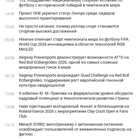
TCL поздравляет национальную сборную Испании по
19:08
футболу с исторической победой в чемпионате мира
Проект ОНЕ укрепил статус Генпро среди лидеров
14:49
высотного проектирования
Не просто катание: почему роллер-спорт становится
15:42
спортом высоких достижений
Hisense отмечает старт чемпионата мира по футболу FIFA
05:09
World Cup 2026 инновациями в области технологий RGB
MiniLED
Segway Powersports демонстрирует возможности AT10 на
04:58
Red Bull Erzbergrodeo 2026, одной из самых сложных
внедорожных гонок в мире
Segway Powersports возрождает Quad Challenge на Red Bull
18:18
Erzbergrodeo, поддерживая рост европейской гоночной
культуры квадроциклов
К юбилею Ю. М. Лужкова на федеральном уровне обсудили
15:00
кадровый потенциал и технологическое развитие страны
Haier приглашает молодежный теннис и болельщиков на
13:08
Roland-Garros 2026 с мероприятием Clay Court Open и Fans
Club
Merach S29R2: велотренажер с автономным питанием
13:13
освобождает пользователей от ежемесячных подписок на
фитнес