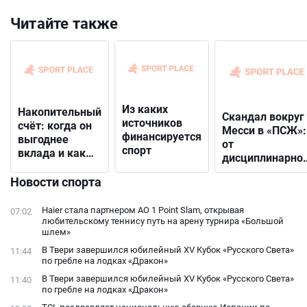
Читайте также
Из каких
Накопительный
Скандал вокруг
источников
счёт: когда он
Месси в «ПСЖ»:
финансируется
выгоднее
от
спорт
вклада и как
дисциплинарно
выбрать
решения до
подходящий
Новости спорта
открытого
конфликта с
Haier стала партнером AO 1 Point Slam, открывая
07:02
фанатами
любительскому теннису путь на арену турнира «Большой
шлем»
В Твери завершился юбилейный XV Кубок «Русского Света»
11:44
по гребле на лодках «Дракон»
В Твери завершился юбилейный XV Кубок «Русского Света»
11:40
по гребле на лодках «Дракон»