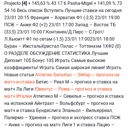
Projecto
[4]
+ 145,63 % 43 17 6 Pasha-Migel + 141,09 % 73
54 16 Весь список Вступить Лучшие ставки на сегодня
23/01 20:15 Франция – Хорватия Ф1 (-2,5) 23/01 19:00
ПСЖ – Анже Ф2 (+2) 23/01 17:00 Запад – Восток ТБ
(33,5) 23/01 10:00 Г.Континен/Д.Пирс – С.Грот/
Л.Хьюитт Ф1 по сетам (-1,5) 23/01 17:0023/01 18:00
Буран – ИжстальКристал Пэлас – Тоттенхэм 1ХФ2 (0)
О РАЗДЕЛЕ ОБСУЖДЕНИЕ СТАТИСТИКА Лучшие
Депозит 10$ Бонус 10$ Играть Самые высокие
коэффициенты! Играть Самая широкая линия! Играть
Новые статьи
Атлетик Бильбао – Эйбар ~ прогноз на
матч и ставка
Бетис – Реал М ~ прогноз и ставка на
матч Ла Лиги
Ювентус – Рома ~ прогноз и ставка
матч Италии
Атлетико М – Севилья ~ прогноз и ставка
на испанский Айнтрахт – Вольфсбург ~ прогноз на
матч и ставка Бундеслига Эпаньол – Вильярреал,
Палермо – Удинезе ~ прогноз и экспресс ставка ПСЖ
– Анже ~ прогноз на матч Лиги 1 и ставка Лацио –