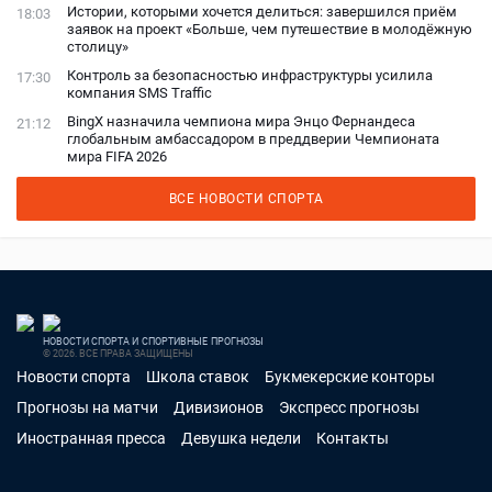
Истории, которыми хочется делиться: завершился приём
18:03
заявок на проект «Больше, чем путешествие в молодёжную
столицу»
Контроль за безопасностью инфраструктуры усилила
17:30
компания SMS Traffic
BingX назначила чемпиона мира Энцо Фернандеса
21:12
глобальным амбассадором в преддверии Чемпионата
мира FIFA 2026
ВСЕ НОВОСТИ СПОРТА
НОВОСТИ СПОРТА И СПОРТИВНЫЕ ПРОГНОЗЫ
© 2026. ВСЕ ПРАВА ЗАЩИЩЕНЫ
Новости спорта
Школа ставок
Букмекерские конторы
Прогнозы на матчи
Дивизионов
Экспресс прогнозы
Иностранная пресса
Девушка недели
Контакты