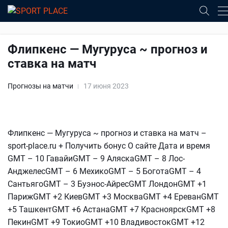
Флипкенс — Мугуруса ~ прогноз и
ставка на матч
Прогнозы на матчи
17 июня 2023
Флипкенс — Мугуруса ~ прогноз и ставка на матч –
sport-place.ru + Получить бонус О сайте Дата и время
GMT – 10 ГавайиGMT – 9 АляскаGMT – 8 Лос-
АнджелесGMT – 6 МехикоGMT – 5 БоготаGMT – 4
СантьягоGMT – 3 Буэнос-АйресGMT ЛондонGMT +1
ПарижGMT +2 КиевGMT +3 МоскваGMT +4 ЕреванGMT
+5 ТашкентGMT +6 АстанаGMT +7 КрасноярскGMT +8
ПекинGMT +9 ТокиоGMT +10 ВладивостокGMT +12