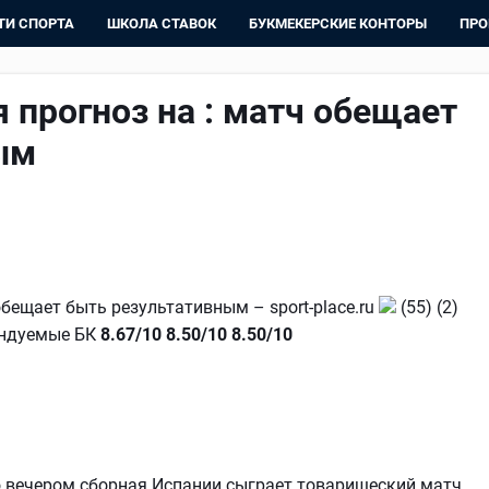
ТИ СПОРТА
ШКОЛА СТАВОК
БУКМЕКЕРСКИЕ КОНТОРЫ
ПРО
 прогноз на : матч обещает
ым
обещает быть результативным – sport-place.ru
(55) (2)
мендуемые БК
8.67/10
8.50/10
8.50/10
но вечером сборная Испании сыграет товарищеский матч