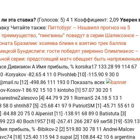
 ли эта ставка?
(Голосов: 5) 4 1 Коэффициент: 2,09
Уверен 
авку Читайте также:
Питтсбург – Нэшвилл прогноз на 5
преимущество, “пингвины” поведут в серии
Шапекоэнсе –
ната Бразилии: хозяева ближе к взятию трех баллов
мецкой Бундеслиги: гости победят уверенно
Олимпиакос –
ьной серии: предстоящий матч обещает быть напряженны
ace Дивизион А Имя прибыль, % korsika17 133.28 99 114 67
 0 -Koryakov -82.65 4 11 0 Pivohleb [10] -115.90 9 30 0
s@mail.ru [12] -498.86 111 193 0 Показать всех
-Kosov-1 86.92 15 10 1 kintoho [1] 57.07 30 20 1
arestneZalesovo [4] 44.79 9 29 1 RomanS 24.18 5 13 1
58 0 shtrih87 [5] -25.68 41 97 9 PatriotSM [1] -45.71 55 61 0
 -84.88 20 75 0 Alpenist [11] -138.91 68 89 0 Batistuta [3]
8 99 223 40 Boch1957 [18] -267.41 266 287 69 ser58 [19] -539.13
я прибыль, % -Bibikov-2 [2] 519.80 30 78 11 Andrei-Malcev
avc74 [18] 125.40 115 94 3 supal [2] 108.84 42 10 6 argentina