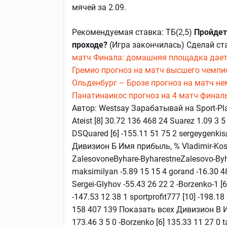
мячей за 2.09.
Рекомендуемая ставка: ТБ(2,5)
Пройдет
проходе?
(Игра закончилась) Сделай ст
матч Финала: домашняя площадка дает 
Гремио прогноз на матч высшего чемпио
Ольденбург – Брозе прогноз на матч не
Панатинаикос прогноз на 4 матч финал
Автор: Westsay Зарабатывай на Sport-Pl
Ateist [8] 30.72 136 468 24 Suarez 1.09 3 5
DSQuared [6] -155.11 51 75 2 sergeygenki
Дивизион Б Имя прибыль, % Vladimir-Kosov
ZalesovoneByhare-ByharestneZalesovo-Byh
maksimilyan -5.89 15 15 4 gorand -16.30 48 
Sergei-Glyhov -55.43 26 22 2 -Borzenko-1 [6]
-147.53 12 38 1 sportprofit777 [10] -198.1
158 407 139 Показать всех Дивизион В Им
173.46 3 5 0 -Borzenko [6] 135.33 11 27 0 t