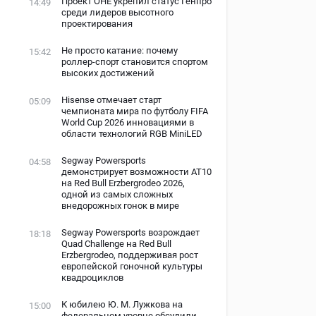
Проект ОНЕ укрепил статус Генпро
14:49
среди лидеров высотного
проектирования
Не просто катание: почему
15:42
роллер-спорт становится спортом
высоких достижений
Hisense отмечает старт
05:09
чемпионата мира по футболу FIFA
World Cup 2026 инновациями в
области технологий RGB MiniLED
Segway Powersports
04:58
демонстрирует возможности AT10
на Red Bull Erzbergrodeo 2026,
одной из самых сложных
внедорожных гонок в мире
Segway Powersports возрождает
18:18
Quad Challenge на Red Bull
Erzbergrodeo, поддерживая рост
европейской гоночной культуры
квадроциклов
К юбилею Ю. М. Лужкова на
15:00
федеральном уровне обсудили