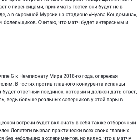
ет с пиренейцами, принимать гостей они будут не в
де, а в скромной Мурсии на стадионе «Нуэва Кондомина»,
ч болельщиков. Считаю, что матч будет интересным и
уппе G к Чемпионату Мира 2018-го года, опережая
елям. В гостях против главного конкурента испанцы
я будет ответный поединок, который и должен дать ответ,
ь, ведь больше реальных соперников у этой пары в
щеской встречи будет включать в себя также отборочный
лен Лопетеги вызвал практически всех своих главных
ся без небольших экспериментов, но видно, что к матчу