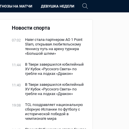
ГНОЗЫ НА МАТЧИ
ДЕВУШКА НЕДЕЛИ
Новости спорта
Haier стала партнером AO 1 Point
07:02
Slam, открывая любительскому
теннису путь на арену турнира
«Большой шлем»
В Твери завершился юбилейный
11:44
XV Кубок «Русского Света» по
гребле на лодках «Дракон»
В Твери завершился юбилейный
11:40
XV Кубок «Русского Света» по
гребле на лодках «Дракон»
TCL поздравляет национальную
19:08
сборную Испании по футболу с
исторической победой в
чемпионате мира