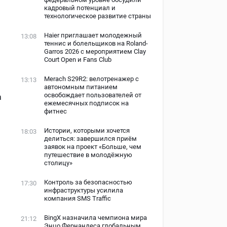
кадровый потенциал и
технологическое развитие страны
Haier приглашает молодежный
13:08
теннис и болельщиков на Roland-
Garros 2026 с мероприятием Clay
Court Open и Fans Club
Merach S29R2: велотренажер с
13:13
автономным питанием
освобождает пользователей от
а
ежемесячных подписок на
фитнес
Истории, которыми хочется
18:03
делиться: завершился приём
заявок на проект «Больше, чем
путешествие в молодёжную
столицу»
Контроль за безопасностью
17:30
инфраструктуры усилила
компания SMS Traffic
BingX назначила чемпиона мира
21:12
Энцо Фернандеса глобальным