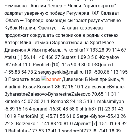
Чемпионат Англии Лестер – Челси: “аристократы”
одержат уверенную победу Регулярка КХЛ Салават
Юлаев — Торпедо: команды сыграют результативно
Кубок Италии. Ювентус – Аталанта: хозяева
продолжат сокрушать соперников в родных стенах
Автор: Илья Гетьман Зарабатывай на Sport-Place
Дивизион А Имя прибыль, % korsika17 133.28 99 114 67
Ateist [1] 56.14 140 468 27 Suarez 1.09 3 5 0 -Koryakov
-82.65 4 11 0 Pivohleb [10] -115.90 9 30 0 DSQuared
-155.88 54 78 2 sergeygenkis@mail.ru [19] -500.86 113 195
0 Показать всех
Дивизион Б Имя прибыль, %
Vladimir-Kosov-Kosov-1 86.92 15 10 1 ZalesovoneByhare-
ByharestneZalesovo-ByharestneZalesovo 70.65 11 31 1
kintoho 45.07 30 21 1 RomanS 24.18 5 13 1 maksimilyan
-5.89 15 15 4 gorand -16.30 48 58 0 shtrih87 [1] -23.91 43
101 9 PatriotSM [6] -45.71 55 61 0 Sergei-Glyhov -55.43 26
22 2 -Borzenko-1 -141.88 20 81 0 Alpenist [7] -151.01 69 92
0 Batistuta -177.53 12 41 1 sportprofit777 [8] -241.18 99