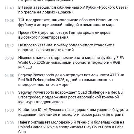
В Твери завершился юбилейный XV Кубок «Русского Света»
11:40
по гребле на лодках «Дракон»
TCL поздравляет национальную сборную Испании по
19:08
футболу с исторической победой в чемпионате мира
Проект ОНЕ укрепил статус Генпро среди лидеров
14:49
высотного проектирования
Не просто катание: почему роллер-спорт становится
15:42
спортом высоких достижений
Hisense отмечает старт чемпионата мира по футболу FIFA
05:09
World Cup 2026 инновациями в области технологий RGB
MiniLED
Segway Powersports демонстрирует возможности AT10 на
04:58
Red Bull Erzbergrodeo 2026, одной из самых сложных
внедорожных гонок в мире
Segway Powersports возрождает Quad Challenge на Red Bull
18:18
Erzbergrodeo, поддерживая рост европейской гоночной
культуры квадроциклов
К юбилею Ю. М. Лужкова на федеральном уровне обсудили
15:00
кадровый потенциал и технологическое развитие страны
Haier приглашает молодежный теннис и болельщиков на
13:08
Roland-Garros 2026 с мероприятием Clay Court Open и Fans
Club