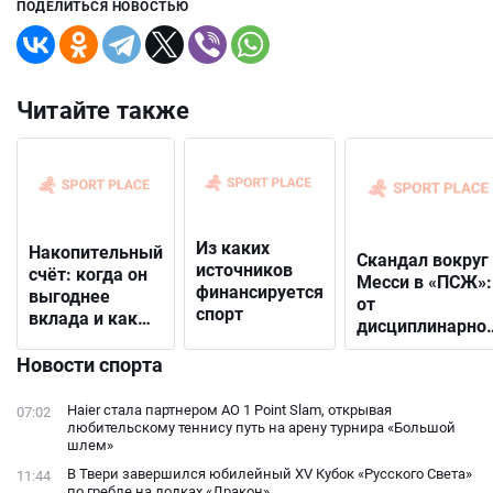
ПОДЕЛИТЬСЯ НОВОСТЬЮ
Читайте также
Из каких
Накопительный
Скандал вокруг
источников
счёт: когда он
Месси в «ПСЖ»:
финансируется
выгоднее
от
спорт
вклада и как
дисциплинарно
выбрать
решения до
подходящий
Новости спорта
открытого
конфликта с
Haier стала партнером AO 1 Point Slam, открывая
07:02
фанатами
любительскому теннису путь на арену турнира «Большой
шлем»
В Твери завершился юбилейный XV Кубок «Русского Света»
11:44
по гребле на лодках «Дракон»