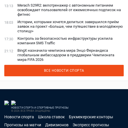
Merach S29R2: велотренажер с автономным питанием
13:13
освобождает пользователей от ежемесячных подписок на
фитнес
Истории, которыми хочется делиться: завершился приём
18:03
заявок на проект «Больше, чем путешествие в молодёжную
столицу»
Контроль за безопасностью инфраструктуры усилила
17:30
компания SMS Traffic
BingX назначила чемпиона мира Энцо Фернандеса
21:12
глобальным амбассадором в преддверии Чемпионата
мира FIFA 2026
ВСЕ НОВОСТИ СПОРТА
НОВОСТИ СПОРТА И СПОРТИВНЫЕ ПРОГНОЗЫ
© 2026. ВСЕ ПРАВА ЗАЩИЩЕНЫ
Новости спорта
Школа ставок
Букмекерские конторы
Прогнозы на матчи
Дивизионов
Экспресс прогнозы