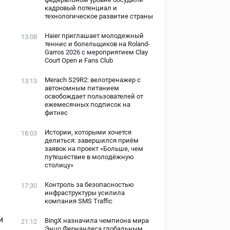
кадровый потенциал и
1
технологическое развитие страны
Haier приглашает молодежный
13:08
теннис и болельщиков на Roland-
Garros 2026 с мероприятием Clay
Court Open и Fans Club
Merach S29R2: велотренажер с
13:13
автономным питанием
освобождает пользователей от
ежемесячных подписок на
фитнес
Истории, которыми хочется
18:03
делиться: завершился приём
заявок на проект «Больше, чем
путешествие в молодёжную
столицу»
Контроль за безопасностью
17:30
инфраструктуры усилила
компания SMS Traffic
и
BingX назначила чемпиона мира
21:12
Энцо Фернандеса глобальным