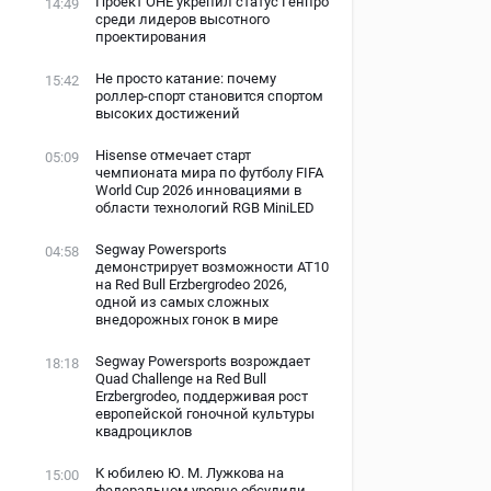
Проект ОНЕ укрепил статус Генпро
14:49
среди лидеров высотного
проектирования
Не просто катание: почему
15:42
роллер-спорт становится спортом
высоких достижений
Hisense отмечает старт
05:09
чемпионата мира по футболу FIFA
World Cup 2026 инновациями в
области технологий RGB MiniLED
Segway Powersports
04:58
демонстрирует возможности AT10
на Red Bull Erzbergrodeo 2026,
одной из самых сложных
внедорожных гонок в мире
Segway Powersports возрождает
18:18
Quad Challenge на Red Bull
Erzbergrodeo, поддерживая рост
европейской гоночной культуры
квадроциклов
К юбилею Ю. М. Лужкова на
15:00
федеральном уровне обсудили