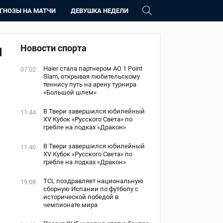
ГНОЗЫ НА МАТЧИ
ДЕВУШКА НЕДЕЛИ
ч
Новости спорта
Haier стала партнером AO 1 Point
07:02
Slam, открывая любительскому
теннису путь на арену турнира
«Большой шлем»
В Твери завершился юбилейный
11:44
XV Кубок «Русского Света» по
гребле на лодках «Дракон»
В Твери завершился юбилейный
11:40
XV Кубок «Русского Света» по
гребле на лодках «Дракон»
TCL поздравляет национальную
19:08
сборную Испании по футболу с
исторической победой в
чемпионате мира