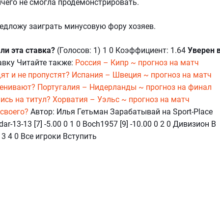
ичего не смогла продемонстрировать.
редложу заиграть минусовую фору хозяев.
ли эта ставка?
(Голосов: 1) 1 0 Коэффициент: 1.64
Уверен 
авку Читайте также:
Россия – Кипр ~ прогноз на матч
ят и не пропустят?
Испания – Швеция ~ прогноз на матч
ценивают?
Португалия – Нидерланды ~ прогноз на финал
ись на титул?
Хорватия – Уэльс ~ прогноз на матч
 своего?
Автор: Илья Гетьман Зарабатывай на Sport-Place
-13-13 [7] -5.00 0 1 0 Boch1957 [9] -10.00 0 2 0 Дивизион В
8 3 4 0 Все игроки Вступить