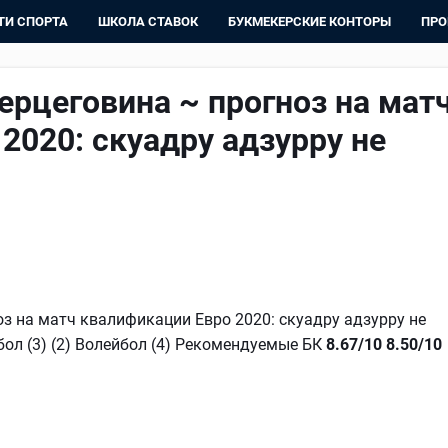
ТИ СПОРТА
ШКОЛА СТАВОК
БУКМЕКЕРСКИЕ КОНТОРЫ
ПРО
Герцеговина ~ прогноз на мат
2020: скуадру адзурру не
оз на матч квалификации Евро 2020: скуадру адзурру не
бол (3) (2) Волейбол (4) Рекомендуемые БК
8.67/10
8.50/10