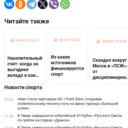
Читайте также
Из каких
Накопительный
Скандал вокруг
источников
счёт: когда он
Месси в «ПСЖ»:
финансируется
выгоднее
от
спорт
вклада и как
дисциплинарно
выбрать
решения до
подходящий
Новости спорта
открытого
конфликта с
Haier стала партнером AO 1 Point Slam, открывая
07:02
фанатами
любительскому теннису путь на арену турнира «Большой
шлем»
В Твери завершился юбилейный XV Кубок «Русского Света»
11:44
по гребле на лодках «Дракон»
В Твери завершился юбилейный XV Кубок «Русского Света»