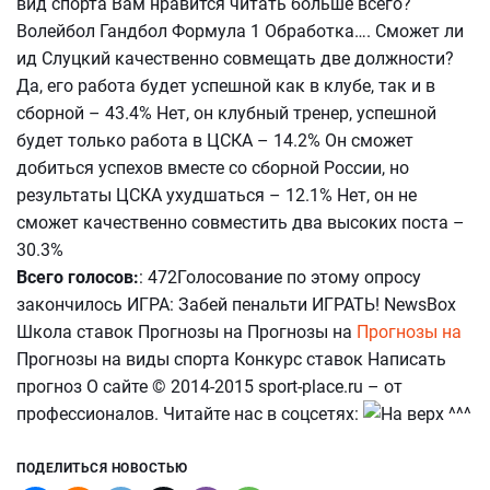
вид спорта Вам нравится читать больше всего?
Волейбол Гандбол Формула 1 Обработка…. Сможет ли
ид Слуцкий качественно совмещать две должности?
Да, его работа будет успешной как в клубе, так и в
сборной – 43.4% Нет, он клубный тренер, успешной
будет только работа в ЦСКА – 14.2% Он сможет
добиться успехов вместе со сборной России, но
результаты ЦСКА ухудшаться – 12.1% Нет, он не
сможет качественно совместить два высоких поста –
30.3%
Всего голосов:
: 472Голосование по этому опросу
закончилось ИГРА: Забей пенальти ИГРАТЬ! NewsBox
Школа ставок Прогнозы на Прогнозы на
Прогнозы на
Прогнозы на виды спорта Конкурс ставок Написать
прогноз О сайте © 2014-2015 sport-place.ru – от
профессионалов. Читайте нас в соцсетях:
ПОДЕЛИТЬСЯ НОВОСТЬЮ