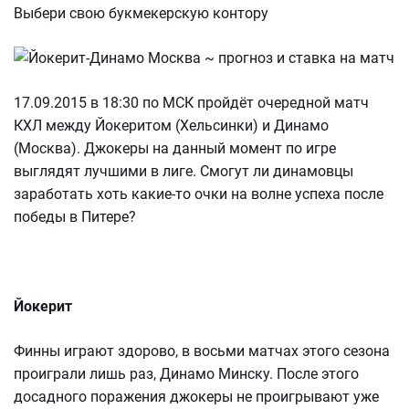
Выбери свою букмекерскую контору
17.09.2015 в 18:30 по МСК пройдёт очередной матч
КХЛ между Йокеритом (Хельсинки) и Динамо
(Москва). Джокеры на данный момент по игре
выглядят лучшими в лиге. Смогут ли динамовцы
заработать хоть какие-то очки на волне успеха после
победы в Питере?
Йокерит
Финны играют здорово, в восьми матчах этого сезона
проиграли лишь раз, Динамо Минску. После этого
досадного поражения джокеры не проигрывают уже