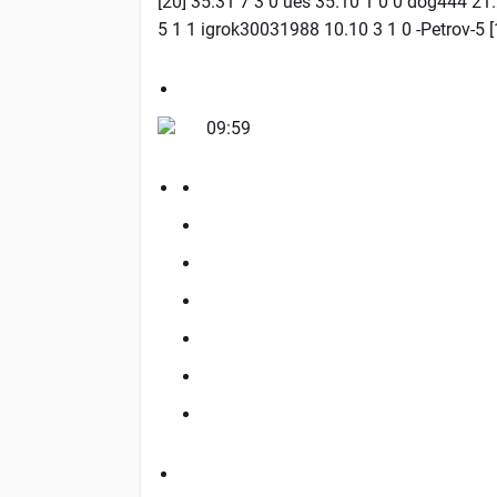
[20] 35.31 7 3 0 ues 35.10 1 0 0 dog444 21.
5 1 1 igrok30031988 10.10 3 1 0 -Petrov-5 
09:59