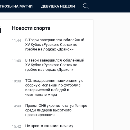
ГНОЗЫ НА МАТЧИ
ДЕВУШКА НЕДЕЛИ
й
Новости спорта
В Твери завершился юбилейный
11:44
XV Кубок «Русского Света» по
гребле на лодках «Дракон»
В Твери завершился юбилейный
11:40
XV Кубок «Русского Света» по
гребле на лодках «Дракон»
TCL поздравляет национальную
19:08
сборную Испании по футболу с
исторической победой в
чемпионате мира
Проект ОНЕ укрепил статус Генпро
14:49
среди лидеров высотного
проектирования
Не просто катание: почему
15:42