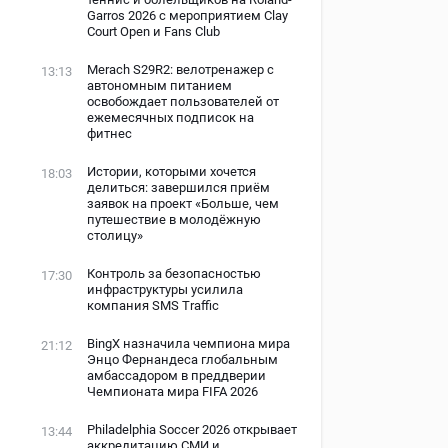
Garros 2026 с мероприятием Clay
Court Open и Fans Club
Merach S29R2: велотренажер с
13:13
автономным питанием
освобождает пользователей от
ежемесячных подписок на
фитнес
Истории, которыми хочется
18:03
делиться: завершился приём
заявок на проект «Больше, чем
путешествие в молодёжную
столицу»
Контроль за безопасностью
17:30
инфраструктуры усилила
компания SMS Traffic
BingX назначила чемпиона мира
21:12
Энцо Фернандеса глобальным
амбассадором в преддверии
Чемпионата мира FIFA 2026
Philadelphia Soccer 2026 открывает
13:44
аккредитацию СМИ и