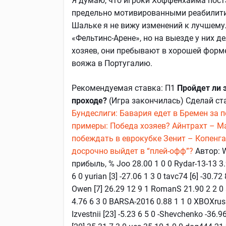
Я думаю, что игроки Хоффенхайма пост
предельно мотивированными реабилити
Шальке я не вижу изменений к лучшему
«Фельтинс-Арене», но на выезде у них де
хозяев, они пребывают в хорошей форме
вояжа в Португалию.
Рекомендуемая ставка: П1
Пройдет ли 
проходе?
(Игра закончилась) Сделай ст
Бундеслиги: Бавария едет в Бремен за 
примеры: Победа хозяев?
Айнтрахт – М
побеждать в еврокубке
Зенит – Копенга
досрочно выйдет в “плей-офф”?
Автор: 
прибыль, % Joo 28.00 1 0 0 Rydar-13-13 3.9
6 0 yurian [3] -27.06 1 3 0 tavc74 [6] -30.
Owen [7] 26.29 12 9 1 RomanS 21.90 2 2 0 
4.76 6 3 0 BARSA-2016 0.88 1 1 0 XBOXrus -
Izvestnii [23] -5.23 6 5 0 -Shevchenko -