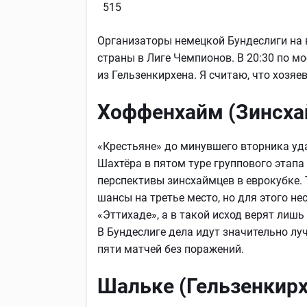
515
Организаторы немецкой Бундеслиги на 
страны в Лиге Чемпионов. В 20:30 по 
из Гельзенкирхена. Я считаю, что хозя
Хоффенхайм (Зинсха
«Крестьяне» до минувшего вторника уда
Шахтёра в пятом туре группового этап
перспективы зинсхаймцев в еврокубке.
шансы на третье место, но для этого н
«Эттихаде», а в такой исход верят лиш
В Бундеслиге дела идут значительно лу
пяти матчей без поражений.
Шальке (Гельзенкирх