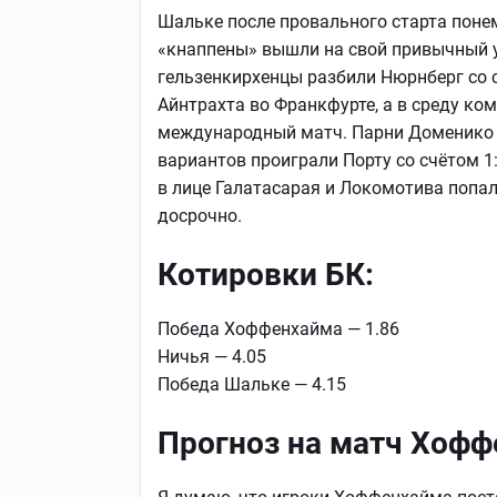
Шальке после провального старта понемн
«кнаппены» вышли на свой привычный у
гельзенкирхенцы разбили Нюрнберг со с
Айнтрахта во Франкфурте, а в среду к
международный матч. Парни Доменико Те
вариантов проиграли Порту со счётом 1:
в лице Галатасарая и Локомотива попал
досрочно.
Котировки БК:
Победа Хоффенхайма — 1.86
Ничья — 4.05
Победа Шальке — 4.15
Прогноз на матч Хофф