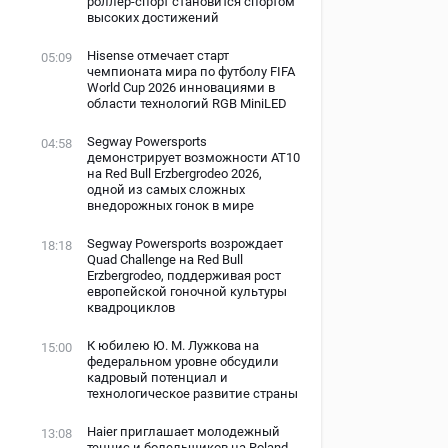
роллер-спорт становится спортом
высоких достижений
Hisense отмечает старт
05:09
чемпионата мира по футболу FIFA
World Cup 2026 инновациями в
области технологий RGB MiniLED
Segway Powersports
04:58
демонстрирует возможности AT10
на Red Bull Erzbergrodeo 2026,
одной из самых сложных
внедорожных гонок в мире
Segway Powersports возрождает
18:18
Quad Challenge на Red Bull
Erzbergrodeo, поддерживая рост
европейской гоночной культуры
квадроциклов
К юбилею Ю. М. Лужкова на
15:00
федеральном уровне обсудили
кадровый потенциал и
технологическое развитие страны
Haier приглашает молодежный
13:08
теннис и болельщиков на Roland-