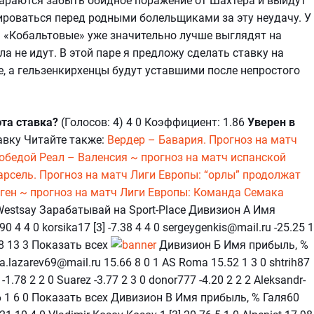
араются забыть обидное поражение от Шахтёра и выйдут
роваться перед родными болельщиками за эту неудачу. У
. «Кобальтовые» уже значительно лучше выглядят на
ла не идут. В этой паре я предложу сделать ставку на
, а гельзенкирхенцы будут уставшими после непростого
эта ставка?
(Голосов: 4) 4 0 Коэффициент: 1.86
Уверен в
авку Читайте также:
Вердер – Бавария. Прогноз на матч
победой
Реал – Валенсия ~ прогноз на матч испанской
арсель. Прогноз на матч Лиги Европы: “орлы” продолжат
ген ~ прогноз на матч Лиги Европы: Команда Семака
Westsay Зарабатывай на Sport-Place Дивизион А Имя
0 4 4 0 korsika17 [3] -7.38 4 4 0 sergeygenkis@mail.ru -25.25 1
72 8 13 3 Показать всех
Дивизион Б Имя прибыль, %
a.lazarev69@mail.ru 15.66 8 0 1 AS Roma 15.52 1 3 0 shtrih87
1.78 2 2 0 Suarez -3.77 2 3 0 donor777 -4.20 2 2 2 Aleksandr-
36.96 1 6 0 Показать всех Дивизион В Имя прибыль, % Галя60