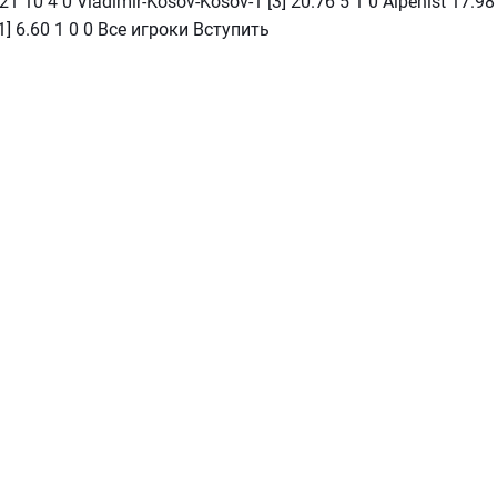
21 10 4 0 Vladimir-Kosov-Kosov-1 [3] 20.76 5 1 0 Alpenist 17.98
[1] 6.60 1 0 0 Все игроки Вступить