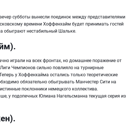
вечер субботы вынесли поединок между представителями
московскому времени Хоффенхайм будет принимать гостей
ева обыграют нестабильный Шальке.
йм).
чно играли на всех фронтах, но домашнее поражение от
а Лиги Чемпионов сильно повлияло на турнирные
 Теперь у Хоффенхайма остались только теоретические
еобходимо обязательно обыгрывать Манчестер Сити на
ь истинные поклонники немецкого коллектива.
чше, у подопечных Юлиана Нагельсманна текущая серия из
ен).