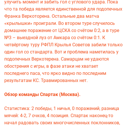
улучить момент и забить гол с углового удара. Пока
что та победа является единственной для подопечных
Франка Веркоторена. Остальные два матча
«крылышки» проиграли. Во втором туре случилось
домашнее поражение от ЦСКА со счётом 0:2, а в туре
№3 – выездной луз от Амкара со счётом 0:1. К
четвёртому туру РФПЛ Крылья Советов забили только
один гол со стандарта. Вот и проблема наметилась у
подопечных Веркотерена. Самарцам не удаются
обострения с игры, в фазе атаки не хватает
последнего паса, что ярко видно по последним
результатам КС. Травмированных нет.
Обзор команды Спартак (Москва).
Статистика: 2 победы, 1 ничья, 0 поражений, разница
мячей: 4-2, 7 очков, 4 позиция. Спартак наконец-то
начал радовать своих многочисленных поклонников,