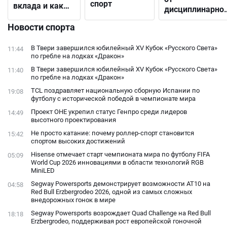
спорт
вклада и как
дисциплинарно
выбрать
решения до
подходящий
Новости спорта
открытого
конфликта с
В Твери завершился юбилейный XV Кубок «Русского Света»
11:44
фанатами
по гребле на лодках «Дракон»
В Твери завершился юбилейный XV Кубок «Русского Света»
11:40
по гребле на лодках «Дракон»
TCL поздравляет национальную сборную Испании по
19:08
футболу с исторической победой в чемпионате мира
Проект ОНЕ укрепил статус Генпро среди лидеров
14:49
высотного проектирования
Не просто катание: почему роллер-спорт становится
15:42
спортом высоких достижений
Hisense отмечает старт чемпионата мира по футболу FIFA
05:09
World Cup 2026 инновациями в области технологий RGB
MiniLED
Segway Powersports демонстрирует возможности AT10 на
04:58
Red Bull Erzbergrodeo 2026, одной из самых сложных
внедорожных гонок в мире
Segway Powersports возрождает Quad Challenge на Red Bull
18:18
Erzbergrodeo, поддерживая рост европейской гоночной