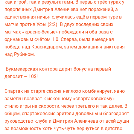
как игрой, так и результатами. В первых трёх турах у
подопечных Дмитрия Аленичева нет поражений, а
единственная ничья случилась ещё в первом туре в
матче против Уфы (2:2). В двух последних своих
матчах «красно-белые» побеждали и оба раза с
одинаковым счётом 1:0. Сперва, была выездная
победа над Краснодаром, затем домашняя виктория
над Рубином.
Букмекерская контора дарит бонус на первый
депозит – 10$!
Спартак на старте сезона неплохо комбинирует, явно
заметен возврат к исконному «спартаковскому»
стилю игры на скорости, через третьего и так далее. В
общем, спартаковские зрители довольны и благодарят
руководство клуба и Дмитрия Аленичева от всей души
за возможность хоть чуть-чуть вернуться в детство.