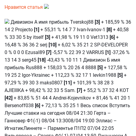
Нравится статья
Дивизион А имя прибыль Tverskoj88
[3]
+ 185,59 % 36
14 2 Projecto
[1]
+ 55,31 % 14 7 7 Ivan-Ivanov-1
[8]
+ 40,58
% 33 30 5 by itself
[3]
+ 41,98 % 19 11 0 Vet1313
[6]
+
16,48 % 36 36 2 serj
[10]
+ 6,02 % 35 21 2 SP-DEVELOPER
0 % 0 0 0 Ezusal89
[7]
-5,57 % 22 39 2 VARRUS
[1]
-37,26 %
13 14 3 serg45
[18]
-43,43 % 10 11 1 Дивизион Б имя
прибыль Rus888 + 158,03 % 20 26 4 8888
[5]
+ 127,58 %
19 25 2 Igor-Ykrainec + 112,23 % 32 17 1 levkin1988
[5]
+
97,29 % 39 30 3 maks0807
[11]
+ 101,39 % 38 28 3
AJIEIIIKA + 98,42 % 32 33 5 Sam.
[7]
+ 55,2 % 37 32 4 KOT
[42]
+ 83,85 % 51 44 4 Andrei-Kojevnikov + 81,46 % 41 20 1
Bersenoff038
[6]
+ 72,13 % 35 25 1 Весь список Вступить
Лучшие ставки на сегодня 08/04 21:30 Герта –
Ганновер Ф1(-1) 08/04 13:3008/04 19:00 Эллиас –
ИгнатикЛиннете – Парментье П1П2 07/04 22:05
Вильярреал – Спарта Ф1(-1) 07/04 13:50 Джаннесси А.