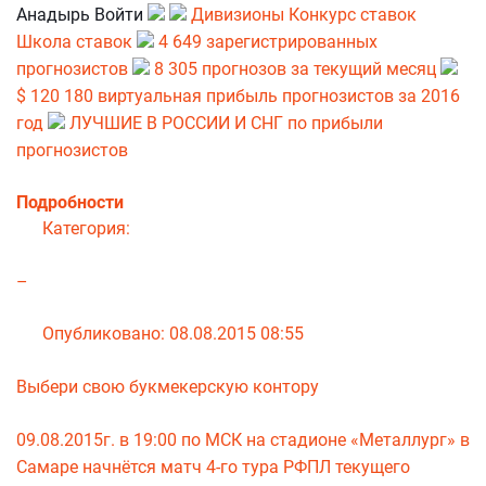
Анадырь Войти
Дивизионы
Конкурс ставок
Школа ставок
4 649 зарегистрированных
прогнозистов
8 305 прогнозов за текущий месяц
$ 120 180 виртуальная прибыль прогнозистов за 2016
год
ЛУЧШИЕ В РОССИИ И СНГ по прибыли
прогнозистов
Подробности
Категория:
–
Опубликовано: 08.08.2015 08:55
Выбери свою букмекерскую контору
09.08.2015г. в 19:00 по МСК на стадионе «Металлург» в
Самаре начнётся матч 4-го тура РФПЛ текущего