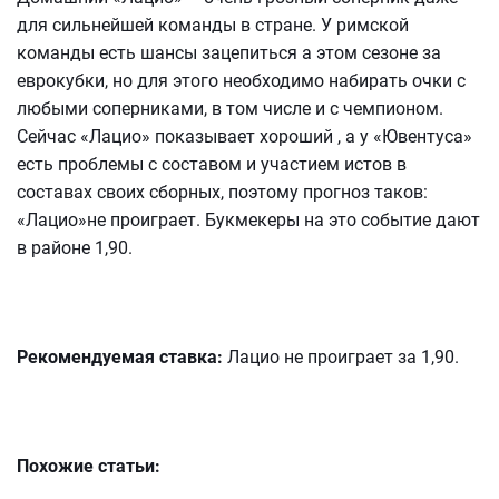
для сильнейшей команды в стране. У римской
команды есть шансы зацепиться а этом сезоне за
еврокубки, но для этого необходимо набирать очки с
любыми соперниками, в том числе и с чемпионом.
Сейчас «Лацио» показывает хороший , а у «Ювентуса»
есть проблемы с составом и участием истов в
составах своих сборных, поэтому прогноз таков:
«Лацио»не проиграет. Букмекеры на это событие дают
в районе 1,90.
Рекомендуемая ставка:
Лацио не проиграет за 1,90.
Похожие статьи: