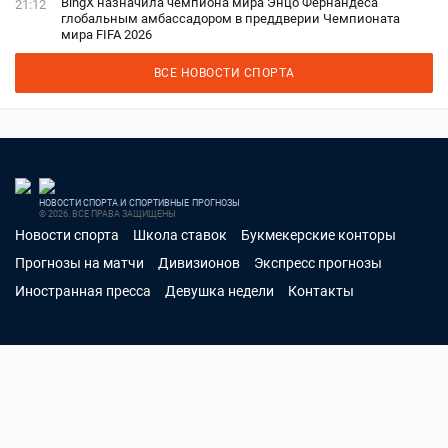
BingX назначила чемпиона мира Энцо Фернандеса
21:12
глобальным амбассадором в преддверии Чемпионата
мира FIFA 2026
ВСЕ НОВОСТИ СПОРТА
НОВОСТИ СПОРТА И СПОРТИВНЫЕ ПРОГНОЗЫ
© 2026. ВСЕ ПРАВА ЗАЩИЩЕНЫ
Новости спорта
Школа ставок
Букмекерские конторы
Прогнозы на матчи
Дивизионов
Экспресс прогнозы
Иностранная пресса
Девушка недели
Контакты