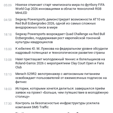
Hisense отмечает старт чемпионата мира по футболу FIFA
05:09
World Cup 2026 инновациями в области технологий RGB
MiniLED
Segway Powersports демонстрирует возможности AT10 на
04:58
Red Bull Erzbergrodeo 2026, одной из самых сложных
внедорожных гонок в мире
Segway Powersports возрождает Quad Challenge на Red Bull
18:18
Erzbergrodeo, поддерживая рост европейской гоночной
культуры квадроциклов
К юбилею Ю. М. Лужкова на федеральном уровне обсудили
15:00
кадровый потенциал и технологическое развитие страны
Haier приглашает молодежный теннис и болельщиков на
13:08
Roland-Garros 2026 с мероприятием Clay Court Open и Fans
Club
Merach S29R2: велотренажер с автономным питанием
13:13
освобождает пользователей от ежемесячных подписок на
фитнес
Истории, которыми хочется делиться: завершился приём
18:03
заявок на проект «Больше, чем путешествие в молодёжную
столицу»
Контроль за безопасностью инфраструктуры усилила
17:30
компания SMS Traffic