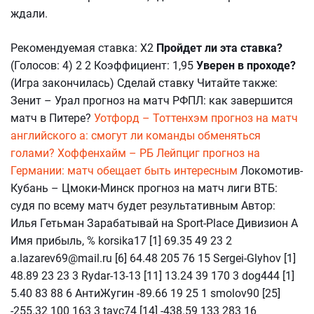
ждали.
Рекомендуемая ставка: Х2
Пройдет ли эта ставка?
(Голосов: 4) 2 2 Коэффициент: 1,95
Уверен в проходе?
(Игра закончилась) Сделай ставку Читайте также:
Зенит – Урал прогноз на матч РФПЛ: как завершится
матч в Питере?
Уотфорд – Тоттенхэм прогноз на матч
английского а: смогут ли команды обменяться
голами?
Хоффенхайм – РБ Лейпциг прогноз на
Германии: матч обещает быть интересным
Локомотив-
Кубань – Цмоки-Минск прогноз на матч лиги ВТБ:
судя по всему матч будет результативным Автор:
Илья Гетьман Зарабатывай на Sport-Place Дивизион А
Имя прибыль, % korsika17 [1] 69.35 49 23 2
a.lazarev69@mail.ru [6] 64.48 205 76 15 Sergei-Glyhov [1]
48.89 23 23 3 Rydar-13-13 [11] 13.24 39 170 3 dog444 [1]
5.40 83 88 6 АнтиЖугин -89.66 19 25 1 smolov90 [25]
-255.32 100 163 3 tavc74 [14] -438.59 133 283 16