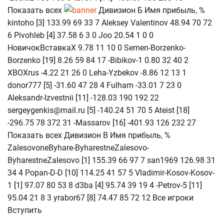
Показать всех
Дивизион Б Имя прибыль, %
kintoho [3] 133.99 69 33 7 Aleksey Valentinov 48.94 70 72
6 Pivohleb [4] 37.58 6 3 0 Joo 20.54 1 0 0
НовичокВставкаХ 9.78 11 10 0 Semen-Borzenko-
Borzenko [19] 8.26 59 84 17 -Bibikov-1 0.80 32 40 2
XBOXrus -4.22 21 26 0 Leha-Yzbekov -8.86 12 13 1
donor777 [5] -31.60 47 28 4 Fulham -33.01 7 23 0
Aleksandr-Izvestnii [11] -128.03 190 192 22
sergeygenkis@mail.ru [5] -140.24 51 70 5 Ateist [18]
-296.75 78 372 31 -Massarov [16] -401.93 126 232 27
Показать всех Дивизион В Имя прибыль, %
ZalesovoneByhare-ByharestneZalesovo-
ByharestneZalesovo [1] 155.39 66 97 7 san1969 126.98 31
34 4 Popan-D-D [10] 114.25 41 57 5 Vladimir-Kosov-Kosov-
1 [1] 97.07 80 53 8 d3ba [4] 95.74 39 19 4 -Petrov-5 [11]
95.04 21 8 3 yrabor67 [8] 74.47 85 72 12 Все игроки
Вступить