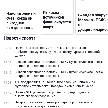
Из каких
Накопительный
Скандал вокруг
источников
счёт: когда он
Месси в «ПСЖ»:
финансируется
выгоднее
от
спорт
вклада и как
дисциплинарно
выбрать
решения до
подходящий
Новости спорта
открытого
конфликта с
Haier стала партнером AO 1 Point Slam, открывая
07:02
фанатами
любительскому теннису путь на арену турнира «Большой
шлем»
В Твери завершился юбилейный XV Кубок «Русского Света»
11:44
по гребле на лодках «Дракон»
В Твери завершился юбилейный XV Кубок «Русского Света»
11:40
по гребле на лодках «Дракон»
TCL поздравляет национальную сборную Испании по
19:08
футболу с исторической победой в чемпионате мира
Проект ОНЕ укрепил статус Генпро среди лидеров
14:49
высотного проектирования
Не просто катание: почему роллер-спорт становится
15:42
спортом высоких достижений