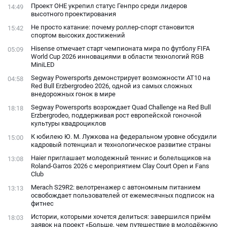
Проект ОНЕ укрепил статус Генпро среди лидеров
14:49
высотного проектирования
Не просто катание: почему роллер-спорт становится
15:42
спортом высоких достижений
Hisense отмечает старт чемпионата мира по футболу FIFA
05:09
World Cup 2026 инновациями в области технологий RGB
MiniLED
Segway Powersports демонстрирует возможности AT10 на
04:58
Red Bull Erzbergrodeo 2026, одной из самых сложных
внедорожных гонок в мире
Segway Powersports возрождает Quad Challenge на Red Bull
18:18
Erzbergrodeo, поддерживая рост европейской гоночной
культуры квадроциклов
К юбилею Ю. М. Лужкова на федеральном уровне обсудили
15:00
кадровый потенциал и технологическое развитие страны
Haier приглашает молодежный теннис и болельщиков на
13:08
Roland-Garros 2026 с мероприятием Clay Court Open и Fans
Club
Merach S29R2: велотренажер с автономным питанием
13:13
освобождает пользователей от ежемесячных подписок на
фитнес
Истории, которыми хочется делиться: завершился приём
18:03
заявок на проект «Больше, чем путешествие в молодёжную