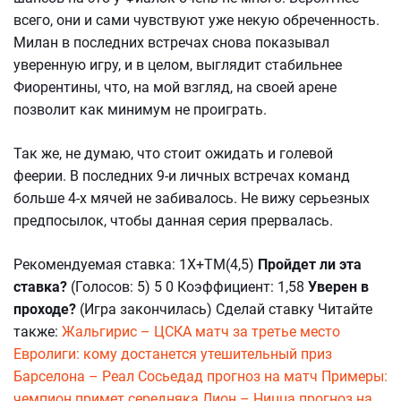
всего, они и сами чувствуют уже некую обреченность.
Милан в последних встречах снова показывал
уверенную игру, и в целом, выглядит стабильнее
Фиорентины, что, на мой взгляд, на своей арене
позволит как минимум не проиграть.
Так же, не думаю, что стоит ожидать и голевой
феерии. В последних 9-и личных встречах команд
больше 4-х мячей не забивалось. Не вижу серьезных
предпосылок, чтобы данная серия прервалась.
Рекомендуемая ставка: 1Х+ТМ(4,5)
Пройдет ли эта
ставка?
(Голосов: 5) 5 0 Коэффициент: 1,58
Уверен в
проходе?
(Игра закончилась) Сделай ставку Читайте
также:
Жальгирис – ЦСКА матч за третье место
Евролиги: кому достанется утешительный приз
Барселона – Реал Сосьедад прогноз на матч Примеры:
чемпион примет середняка
Лион – Ницца прогноз на