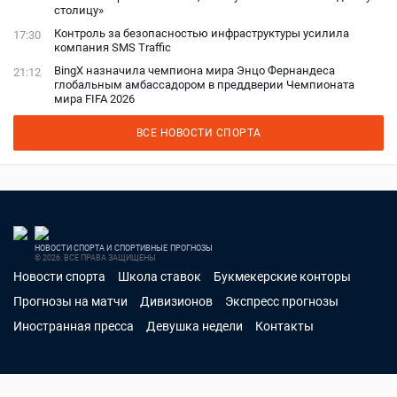
столицу»
Контроль за безопасностью инфраструктуры усилила
17:30
компания SMS Traffic
BingX назначила чемпиона мира Энцо Фернандеса
21:12
глобальным амбассадором в преддверии Чемпионата
мира FIFA 2026
ВСЕ НОВОСТИ СПОРТА
НОВОСТИ СПОРТА И СПОРТИВНЫЕ ПРОГНОЗЫ
© 2026. ВСЕ ПРАВА ЗАЩИЩЕНЫ
Новости спорта
Школа ставок
Букмекерские конторы
Прогнозы на матчи
Дивизионов
Экспресс прогнозы
Иностранная пресса
Девушка недели
Контакты