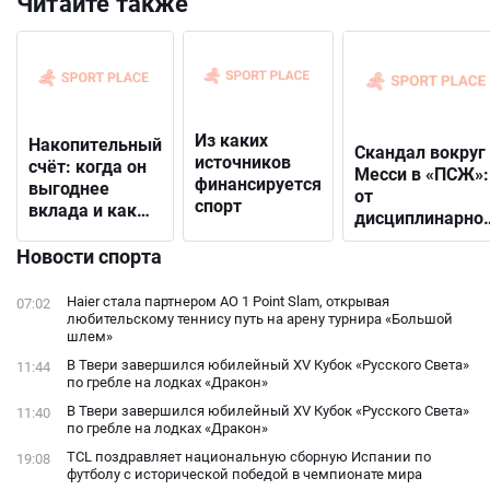
Читайте также
Из каких
Накопительный
Скандал вокруг
источников
счёт: когда он
Месси в «ПСЖ»:
финансируется
выгоднее
от
спорт
вклада и как
дисциплинарно
выбрать
решения до
подходящий
Новости спорта
открытого
конфликта с
Haier стала партнером AO 1 Point Slam, открывая
07:02
фанатами
любительскому теннису путь на арену турнира «Большой
шлем»
В Твери завершился юбилейный XV Кубок «Русского Света»
11:44
по гребле на лодках «Дракон»
В Твери завершился юбилейный XV Кубок «Русского Света»
11:40
по гребле на лодках «Дракон»
TCL поздравляет национальную сборную Испании по
19:08
футболу с исторической победой в чемпионате мира