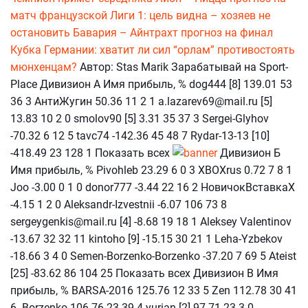
матч французской Лиги 1: цель видна – хозяев не
остановить
Бавария – Айнтрахт прогноз на финал
Кубка Германии: хватит ли сил “орлам” противостоять
мюнхенцам?
Автор: Stas Marik Зарабатывай на Sport-
Place Дивизион А Имя прибыль, % dog444 [8] 139.01 53
36 3 АнтиЖугин 50.36 11 2 1 a.lazarev69@mail.ru [5]
13.83 10 2 0 smolov90 [5] 3.31 35 37 3 Sergei-Glyhov
-70.32 6 12 5 tavc74 -142.36 45 48 7 Rydar-13-13 [10]
-418.49 23 128 1 Показать всех
Дивизион Б
Имя прибыль, % Pivohleb 23.29 6 0 3 XBOXrus 0.72 7 8 1
Joo -3.00 0 1 0 donor777 -3.44 22 16 2 НовичокВставкаХ
-4.15 1 2 0 Aleksandr-Izvestnii -6.07 106 73 8
sergeygenkis@mail.ru [4] -8.68 19 18 1 Aleksey Valentinov
-13.67 32 32 11 kintoho [9] -15.15 30 21 1 Leha-Yzbekov
-18.66 3 4 0 Semen-Borzenko-Borzenko -37.20 7 69 5 Ateist
[25] -83.62 86 104 25 Показать всех Дивизион В Имя
прибыль, % BARSA-2016 125.76 12 33 5 Zen 112.78 30 41
6 -Borzenko 106.76 23 39 4 yurian [2] 97.71 23 3 0 -