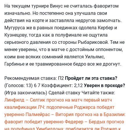
На текущем турнире Винус не считалась фаворитом
изначально. Но постепенно она улучшала свои
действия на корте и заставляла недругов замолчать.
Мугуруса же в равных поединках одолела Кербер и
Кузнецову, тогда как в полуфинале не ощутила
серьезного давления со стороны Рыбариковой. Тем не
менее уверены, что в матче с достойным оппонентом,
коим вне всяких сомнений является Уильямс,
Гарбинье и ее травмированное бедро все же дрогнут.
Рекомендуемая ставка: П2
Пройдет ли эта ставка?
(Голосов: 13) 6 7 Коэффициент: 2,12
Уверен в проходе?
(Игра закончилась) Сделай ставку Читайте также:
Линфилд – Селтик прогноз на матч первый матч
квалификации ЛЧ: подопечные Роджерса победят
уверенно
Палмейрас – Витория прогноз на в Бразилии:
фаворит победит уверенно
Федерер – Бердых прогноз
на полуфинал Уимбилдона: приблизится ли Роджер к