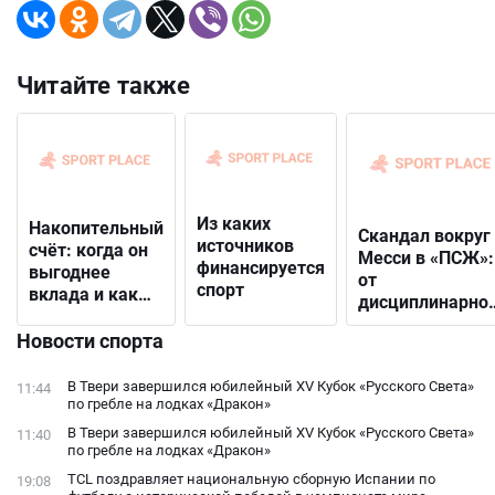
Читайте также
Из каких
Накопительный
Скандал вокруг
источников
счёт: когда он
Месси в «ПСЖ»:
финансируется
выгоднее
от
спорт
вклада и как
дисциплинарно
выбрать
решения до
подходящий
Новости спорта
открытого
конфликта с
В Твери завершился юбилейный XV Кубок «Русского Света»
11:44
фанатами
по гребле на лодках «Дракон»
В Твери завершился юбилейный XV Кубок «Русского Света»
11:40
по гребле на лодках «Дракон»
TCL поздравляет национальную сборную Испании по
19:08