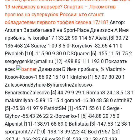
19 мейджору в карьере?
Спартак – Локомотив
прогноз на суперкубок России: кто станет
обладателем первого трофея сезона 17/18?
Автор:
Arturian Зарабатывай на Sport-Place Дивизион А Имя
прибыль, % korsika17 133.28 99 114 67 Ateist [8] 30.72
136 468 24 Suarez 1.09 3 5 0 -Koryakov -82.65 4 11 0
Pivohleb [10] -115.90 9 30 0 DSQuared [6] -155.11 51 75 2
sergeygenkis@mail.ru [12] -498.86 111 193 0 Показать
всех
Дивизион Б Имя прибыль, % Vladimir-
Kosov-Kosov-1 86.92 15 10 1 kintoho [1] 57.07 30 20 1
ZalesovoneByhare-ByharestneZalesovo-
ByharestneZalesovo [4] 44.79 9 29 1 RomanS 24.18 5 13 1
maksimilyan -5.89 15 15 4 gorand -16.30 48 58 0 shtrih87
[5] -25.68 41 97 9 PatriotSM [1] -45.71 55 61 0 Sergei-
Glyhov -55.43 26 22 2 -Borzenko-1 [6] -84.88 20 75 0
Alpenist [11] -138.91 68 89 0 Batistuta [3] -147.53 12 38 1
sportprofit777 [10] -198.18 99 223 40 Boch1957 [20]
-267.41 266 287 69 ser58 [19] -539.13 158 407 139