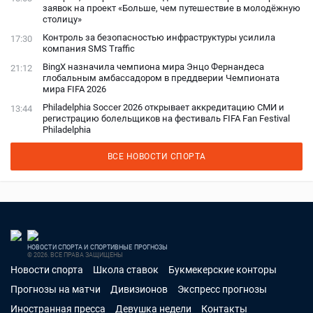
заявок на проект «Больше, чем путешествие в молодёжную
столицу»
Контроль за безопасностью инфраструктуры усилила
17:30
компания SMS Traffic
BingX назначила чемпиона мира Энцо Фернандеса
21:12
глобальным амбассадором в преддверии Чемпионата
мира FIFA 2026
Philadelphia Soccer 2026 открывает аккредитацию СМИ и
13:44
регистрацию болельщиков на фестиваль FIFA Fan Festival
Philadelphia
ВСЕ НОВОСТИ СПОРТА
НОВОСТИ СПОРТА И СПОРТИВНЫЕ ПРОГНОЗЫ
© 2026. ВСЕ ПРАВА ЗАЩИЩЕНЫ
Новости спорта
Школа ставок
Букмекерские конторы
Прогнозы на матчи
Дивизионов
Экспресс прогнозы
Иностранная пресса
Девушка недели
Контакты