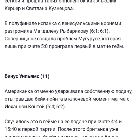
сеткой и прошла таких оппоненток как Анжелик
Кербер и Светлана Кузнецова.
В полуфинале испанка с венесуэльскими корнями
разгромила Магдалену Рыбарикову (6:1; 6:1).
Соперница не создала проблем Мугурусе, которая
лишь при счете 5:0 проиграла первый в матче гейм.
Винус Уильямс (11)
Американка отменно удерживала собственную подачу,
отыграв два бейк-пойнта в ключевой момент матча с
Йоханной Контой (6:4; 6:2).
Случилось это в гейме на ее подаче при счете 4:4 и
15:40 в первой партии. После этого британка уже
шансов сделать брейк не имела, тогда как Винус