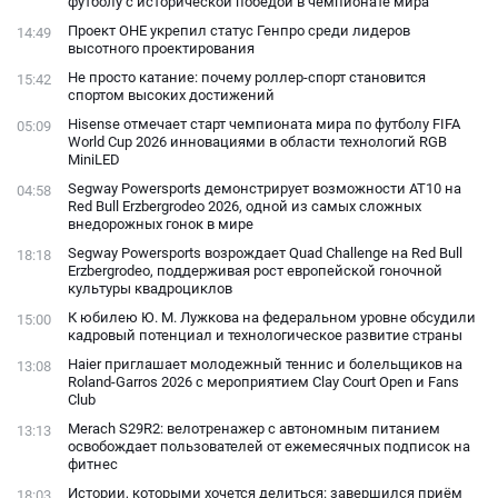
футболу с исторической победой в чемпионате мира
Проект ОНЕ укрепил статус Генпро среди лидеров
14:49
высотного проектирования
Не просто катание: почему роллер-спорт становится
15:42
спортом высоких достижений
Hisense отмечает старт чемпионата мира по футболу FIFA
05:09
World Cup 2026 инновациями в области технологий RGB
MiniLED
Segway Powersports демонстрирует возможности AT10 на
04:58
Red Bull Erzbergrodeo 2026, одной из самых сложных
внедорожных гонок в мире
Segway Powersports возрождает Quad Challenge на Red Bull
18:18
Erzbergrodeo, поддерживая рост европейской гоночной
культуры квадроциклов
К юбилею Ю. М. Лужкова на федеральном уровне обсудили
15:00
кадровый потенциал и технологическое развитие страны
Haier приглашает молодежный теннис и болельщиков на
13:08
Roland-Garros 2026 с мероприятием Clay Court Open и Fans
Club
Merach S29R2: велотренажер с автономным питанием
13:13
освобождает пользователей от ежемесячных подписок на
фитнес
Истории, которыми хочется делиться: завершился приём
18:03