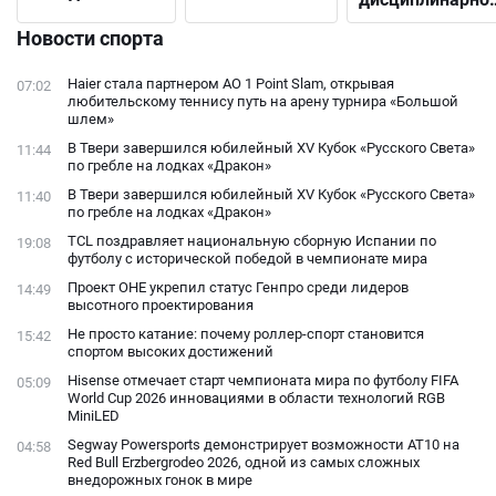
выбрать
решения до
подходящий
Новости спорта
открытого
конфликта с
Haier стала партнером AO 1 Point Slam, открывая
07:02
фанатами
любительскому теннису путь на арену турнира «Большой
шлем»
В Твери завершился юбилейный XV Кубок «Русского Света»
11:44
по гребле на лодках «Дракон»
В Твери завершился юбилейный XV Кубок «Русского Света»
11:40
по гребле на лодках «Дракон»
TCL поздравляет национальную сборную Испании по
19:08
футболу с исторической победой в чемпионате мира
Проект ОНЕ укрепил статус Генпро среди лидеров
14:49
высотного проектирования
Не просто катание: почему роллер-спорт становится
15:42
спортом высоких достижений
Hisense отмечает старт чемпионата мира по футболу FIFA
05:09
World Cup 2026 инновациями в области технологий RGB
MiniLED
Segway Powersports демонстрирует возможности AT10 на
04:58
Red Bull Erzbergrodeo 2026, одной из самых сложных
внедорожных гонок в мире