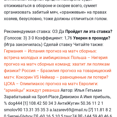
отсиживаться в обороне и скорее всего, сумеет
организовать забитый мяч, «оранжевые» на правах
хозяев, безусловно, тоже должны отличиться голом.
Рекомендуемая ставка: ОЗ Да
Пройдет ли эта ставка?
(Голосов: 3) 3 0 Коэффициент: 1,76
Уверен в проходе?
(Игра закончилась) Сделай ставку Читайте также:
Германия – Испания прогноз на матч сборных:
встреча молодых и амбициозных
Польша – Нигерия
прогноз на матч сборных команд: хватит ли полякам
физики?
Россия – Бразилия прогноз на товарищеский
матч: Кокорин VS Неймар – равноценные ли потери?
ЦСКА – Олимпиакос прогноз на матч Евролиги:
“армейцы” жаждут реванша
Автор: Илья Гетьман
Зарабатывай на Sport-Place Дивизион А Имя прибыль,
% dog444 [1] 108.42 50 34 3 АнтиЖугин 50.36 11 2 1
smolov90 13.31 35 35 3 a.lazarev69@mail.ru [7] 11.81 8 2
0 Sergei-Glyhov [3] -60.16 5 10 5 tavc74 [8] -144.59 40 46 6