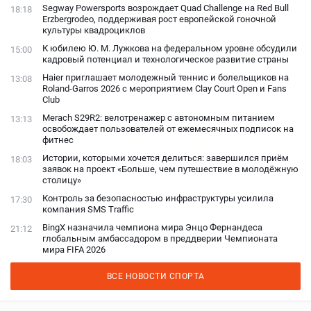
Segway Powersports возрождает Quad Challenge на Red Bull
18:18
Erzbergrodeo, поддерживая рост европейской гоночной
культуры квадроциклов
К юбилею Ю. М. Лужкова на федеральном уровне обсудили
15:00
кадровый потенциал и технологическое развитие страны
Haier приглашает молодежный теннис и болельщиков на
13:08
Roland-Garros 2026 с мероприятием Clay Court Open и Fans
Club
Merach S29R2: велотренажер с автономным питанием
13:13
освобождает пользователей от ежемесячных подписок на
фитнес
Истории, которыми хочется делиться: завершился приём
18:03
заявок на проект «Больше, чем путешествие в молодёжную
столицу»
Контроль за безопасностью инфраструктуры усилила
17:30
компания SMS Traffic
BingX назначила чемпиона мира Энцо Фернандеса
21:12
глобальным амбассадором в преддверии Чемпионата
мира FIFA 2026
ВСЕ НОВОСТИ СПОРТА