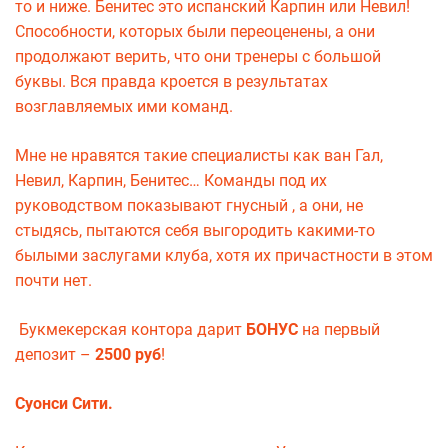
то и ниже. Бенитес это испанский Карпин или Невил!
Способности, которых были переоценены, а они
продолжают верить, что они тренеры с большой
буквы. Вся правда кроется в результатах
возглавляемых ими команд.
Мне не нравятся такие специалисты как ван Гал,
Невил, Карпин, Бенитес… Команды под их
руководством показывают гнусный , а они, не
стыдясь, пытаются себя выгородить какими-то
былыми заслугами клуба, хотя их причастности в этом
почти нет.
Букмекерская контора дарит
БОНУС
на первый
депозит –
2500 руб
!
Суонси Сити.