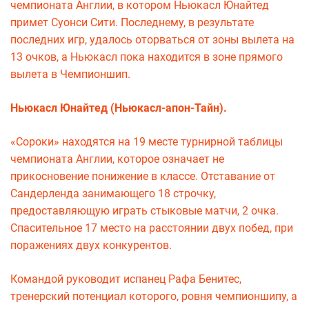
чемпионата Англии, в котором Ньюкасл Юнайтед
примет Суонси Сити. Последнему, в результате
последних игр, удалось оторваться от зоны вылета на
13 очков, а Ньюкасл пока находится в зоне прямого
вылета в Чемпионшип.
Ньюкасл Юнайтед (Ньюкасл-апон-Тайн).
«Сороки» находятся на 19 месте турнирной таблицы
чемпионата Англии, которое означает не
прикосновение понижение в классе. Отставание от
Сандерленда занимающего 18 строчку,
предоставляющую играть стыковые матчи, 2 очка.
Спасительное 17 место на расстоянии двух побед, при
поражениях двух конкурентов.
Командой руководит испанец Рафа Бенитес,
тренерский потенциал которого, ровня чемпионшипу, а