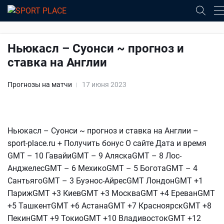
Ньюкасл – Суонси ~ прогноз и
ставка на Англии
Прогнозы на матчи
17 июня 2023
Ньюкасл – Суонси ~ прогноз и ставка на Англии –
sport-place.ru + Получить бонус О сайте Дата и время
GMT – 10 ГавайиGMT – 9 АляскаGMT – 8 Лос-
АнджелесGMT – 6 МехикоGMT – 5 БоготаGMT – 4
СантьягоGMT – 3 Буэнос-АйресGMT ЛондонGMT +1
ПарижGMT +3 КиевGMT +3 МоскваGMT +4 ЕреванGMT
+5 ТашкентGMT +6 АстанаGMT +7 КрасноярскGMT +8
ПекинGMT +9 ТокиоGMT +10 ВладивостокGMT +12