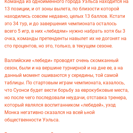
Команда из одноименного города Уэльса находится на
13 позиции, и от зоны вылета, по близости которой
находились совсем недавно, целых 13 баллов. Кстати
это 34 тур, и до завершения чемпионата осталось
всего 5 игр, в них «лебедям» нужно набрать хотя бы 3
очка, команды претенденты навылет их не догонят на
сто процентов, но это, только, в текущем сезоне.
Валлийские «лебеди» проводят очень скомканный
сезон, были и на вершине турнирной и на дне ее, а на
данный момент ошиваются у середины, той самой
таблицы. По стартовым играм чемпионата, казалось,
что Суонси будет вести борьбу за еврокубковые места,
но после чего последовали неудачи, отставка тренера,
который являлся воспитанником «лебедей», уход
Монка негативно сказался на всей ьной
общественности Уэльса.