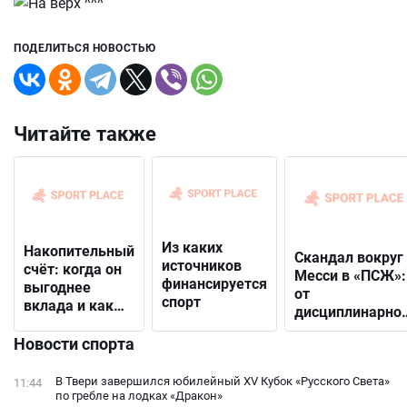
ПОДЕЛИТЬСЯ НОВОСТЬЮ
Читайте также
Из каких
Накопительный
Скандал вокруг
источников
счёт: когда он
Месси в «ПСЖ»:
финансируется
выгоднее
от
спорт
вклада и как
дисциплинарно
выбрать
решения до
подходящий
Новости спорта
открытого
конфликта с
В Твери завершился юбилейный XV Кубок «Русского Света»
11:44
фанатами
по гребле на лодках «Дракон»