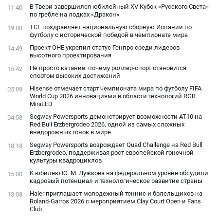
В Твери завершился юбилейный XV Кубок «Русского Света»
11:40
по гребле на лодках «Дракон»
TCL поздравляет национальную сборную Испании по
19:08
футболу с исторической победой в чемпионате мира
Проект ОНЕ укрепил статус Генпро среди лидеров
14:49
высотного проектирования
Не просто катание: почему роллер-спорт становится
15:42
спортом высоких достижений
Hisense отмечает старт чемпионата мира по футболу FIFA
05:09
World Cup 2026 инновациями в области технологий RGB
MiniLED
Segway Powersports демонстрирует возможности AT10 на
04:58
Red Bull Erzbergrodeo 2026, одной из самых сложных
внедорожных гонок в мире
Segway Powersports возрождает Quad Challenge на Red Bull
18:18
Erzbergrodeo, поддерживая рост европейской гоночной
культуры квадроциклов
К юбилею Ю. М. Лужкова на федеральном уровне обсудили
15:00
кадровый потенциал и технологическое развитие страны
Haier приглашает молодежный теннис и болельщиков на
13:08
Roland-Garros 2026 с мероприятием Clay Court Open и Fans
Club