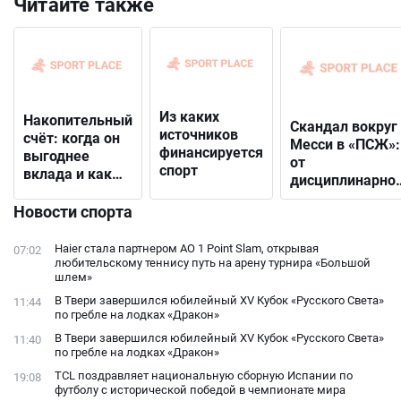
Читайте также
Из каких
Накопительный
Скандал вокруг
источников
счёт: когда он
Месси в «ПСЖ»:
финансируется
выгоднее
от
спорт
вклада и как
дисциплинарно
выбрать
решения до
подходящий
Новости спорта
открытого
конфликта с
Haier стала партнером AO 1 Point Slam, открывая
07:02
фанатами
любительскому теннису путь на арену турнира «Большой
шлем»
В Твери завершился юбилейный XV Кубок «Русского Света»
11:44
по гребле на лодках «Дракон»
В Твери завершился юбилейный XV Кубок «Русского Света»
11:40
по гребле на лодках «Дракон»
TCL поздравляет национальную сборную Испании по
19:08
футболу с исторической победой в чемпионате мира