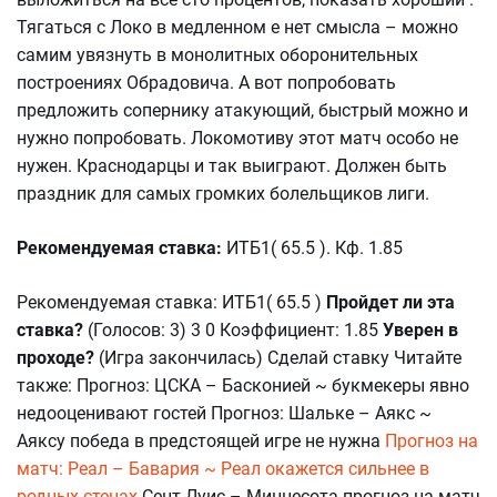
Тягаться с Локо в медленном е нет смысла – можно
самим увязнуть в монолитных оборонительных
построениях Обрадовича. А вот попробовать
предложить сопернику атакующий, быстрый можно и
нужно попробовать. Локомотиву этот матч особо не
нужен. Краснодарцы и так выиграют. Должен быть
праздник для самых громких болельщиков лиги.
Рекомендуемая ставка:
ИТБ1( 65.5 ). Кф. 1.85
Рекомендуемая ставка: ИТБ1( 65.5 )
Пройдет ли эта
ставка?
(Голосов: 3) 3 0 Коэффициент: 1.85
Уверен в
проходе?
(Игра закончилась) Сделай ставку Читайте
также: Прогноз: ЦСКА – Басконией ~ букмекеры явно
недооценивают гостей Прогноз: Шальке – Аякс ~
Aяксу победа в предстоящей игре не нужна
Прогноз на
матч: Реал – Бавария ~ Реал окажется сильнее в
родных стенах
Сент-Луис – Миннесота прогноз на матч