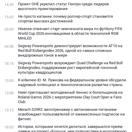
Проект ОНЕ укрепил статус Генпро среди лидеров
14:49
высотного проектирования
Не просто катание: почему роллер-спорт становится
15:42
спортом высоких достижений
Hisense отмечает старт чемпионата мира по футболу FIFA
05:09
World Cup 2026 инновациями в области технологий RGB
MiniLED
Segway Powersports демонстрирует возможности AT10 на
04:58
Red Bull Erzbergrodeo 2026, одной из самых сложных
внедорожных гонок в мире
Segway Powersports возрождает Quad Challenge на Red Bull
18:18
Erzbergrodeo, поддерживая рост европейской гоночной
культуры квадроциклов
К юбилею Ю. М. Лужкова на федеральном уровне обсудили
15:00
кадровый потенциал и технологическое развитие страны
Haier приглашает молодежный теннис и болельщиков на
13:08
Roland-Garros 2026 с мероприятием Clay Court Open и Fans
Club
Merach S29R2: велотренажер с автономным питанием
13:13
освобождает пользователей от ежемесячных подписок на
фитнес
Истории, которыми хочется делиться: завершился приём
18:03
заявок на проект «Больше, чем путешествие в молодёжную