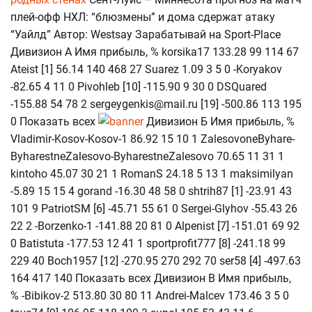
плей-офф НХЛ: “блюзмены” и дома сдержат атаку
“Уайлд” Автор: Westsay Зарабатывай на Sport-Place
Дивизион А Имя прибыль, % korsika17 133.28 99 114 67
Ateist [1] 56.14 140 468 27 Suarez 1.09 3 5 0 -Koryakov
-82.65 4 11 0 Pivohleb [10] -115.90 9 30 0 DSQuared
-155.88 54 78 2 sergeygenkis@mail.ru [19] -500.86 113 195
0 Показать всех
Дивизион Б Имя прибыль, %
Vladimir-Kosov-Kosov-1 86.92 15 10 1 ZalesovoneByhare-
ByharestneZalesovo-ByharestneZalesovo 70.65 11 31 1
kintoho 45.07 30 21 1 RomanS 24.18 5 13 1 maksimilyan
-5.89 15 15 4 gorand -16.30 48 58 0 shtrih87 [1] -23.91 43
101 9 PatriotSM [6] -45.71 55 61 0 Sergei-Glyhov -55.43 26
22 2 -Borzenko-1 -141.88 20 81 0 Alpenist [7] -151.01 69 92
0 Batistuta -177.53 12 41 1 sportprofit777 [8] -241.18 99
229 40 Boch1957 [12] -270.95 270 292 70 ser58 [4] -497.63
164 417 140 Показать всех Дивизион В Имя прибыль,
% -Bibikov-2 513.80 30 80 11 Andrei-Malcev 173.46 3 5 0