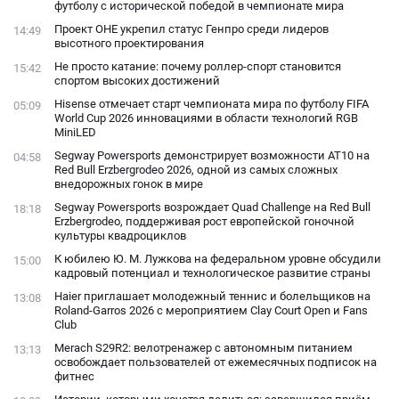
футболу с исторической победой в чемпионате мира
Проект ОНЕ укрепил статус Генпро среди лидеров
14:49
высотного проектирования
Не просто катание: почему роллер-спорт становится
15:42
спортом высоких достижений
Hisense отмечает старт чемпионата мира по футболу FIFA
05:09
World Cup 2026 инновациями в области технологий RGB
MiniLED
Segway Powersports демонстрирует возможности AT10 на
04:58
Red Bull Erzbergrodeo 2026, одной из самых сложных
внедорожных гонок в мире
Segway Powersports возрождает Quad Challenge на Red Bull
18:18
Erzbergrodeo, поддерживая рост европейской гоночной
культуры квадроциклов
К юбилею Ю. М. Лужкова на федеральном уровне обсудили
15:00
кадровый потенциал и технологическое развитие страны
Haier приглашает молодежный теннис и болельщиков на
13:08
Roland-Garros 2026 с мероприятием Clay Court Open и Fans
Club
Merach S29R2: велотренажер с автономным питанием
13:13
освобождает пользователей от ежемесячных подписок на
фитнес