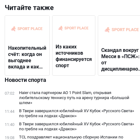
Читайте также
Из каких
Накопительный
Скандал вокруг
источников
счёт: когда он
Месси в «ПСЖ»:
финансируется
выгоднее
от
спорт
вклада и как
дисциплинарно
выбрать
решения до
подходящий
Новости спорта
открытого
конфликта с
Haier стала партнером AO 1 Point Slam, открывая
07:02
фанатами
любительскому теннису путь на арену турнира «Большой
шлем»
В Твери завершился юбилейный XV Кубок «Русского Света»
11:44
по гребле на лодках «Дракон»
В Твери завершился юбилейный XV Кубок «Русского Света»
11:40
по гребле на лодках «Дракон»
TCL поздравляет национальную сборную Испании по
19:08