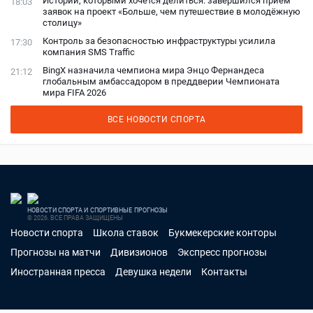
Истории, которыми хочется делиться: завершился приём
18:03
заявок на проект «Больше, чем путешествие в молодёжную
столицу»
Контроль за безопасностью инфраструктуры усилила
17:30
компания SMS Traffic
BingX назначила чемпиона мира Энцо Фернандеса
21:12
глобальным амбассадором в преддверии Чемпионата
мира FIFA 2026
ВСЕ НОВОСТИ СПОРТА
НОВОСТИ СПОРТА И СПОРТИВНЫЕ ПРОГНОЗЫ
© 2026. ВСЕ ПРАВА ЗАЩИЩЕНЫ
Новости спорта
Школа ставок
Букмекерские конторы
Прогнозы на матчи
Дивизионов
Экспресс прогнозы
Иностранная пресса
Девушка недели
Контакты