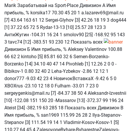
Marik Зарабатывай на Sport-Place Дивизион А Имя
прибыль, % korsika17 70.30 45 20 1 a.lazarev69@mail.ru
[7] 43.64 163 61 12 Sergei-Glyhov [3] 42.26 18 19 3 dog444
[1] 37.22 65 72 5 Rydar-13-13 [10] 25.57 28 123 3
АнтиЖугин -104.31 16 24 1 smolov90 [25] -168.92 95 143
3 tavc74 [12] -383.51 93 230 12 Показать всех
Дивизион Б Имя прибыль, % Aleksey Valentinov 100.88
66 62 2 kintoho [5] 85.81 60 32 6 Semen-Borzenko-
Borzenko [14] 34.10 40 47 14 Pivohleb [1] 12.26 2 0 0 -
Bibikov-1 0.80 32 40 2 Leha-Yzbekov -2.86 12 12 1
donor777 -9.03 42 23 4 НовичокВставкаХ -9.42 6 5 0
XBOXrus -23.10 12 18 0 Fulham -33.01 7 23 0
sergeygenkis@mail.ru [7] -84.37 38 50 4 Aleksandr-Izvestnii
[10] -122.08 151 150 20 -Massarov [13] -372.37 99 196 24
Ateist [34] -382.19 63 285 18 Показать всех Дивизион В
Имя прибыль, % san1969 115.99 26 28 2 Ilya-Stepanov-
Stepanov [3] 111.54 19 14 1 Vladimir-Kosov-Kosov-1 [5]
110.27 64 45 4 ZalesovoneByhare-ByharestneZalesovo-