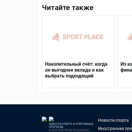
Читайте также
Накопительный счёт: когда
Из к
он выгоднее вклада и как
фина
выбрать подходящий
Новости спорта
НОВОСТИ СПОРТА И СПОРТИВНЫЕ
ПРОГНОЗЫ
Иностранная пре
© 2026. ВСЕ ПРАВА ЗАЩИЩЕНЫ