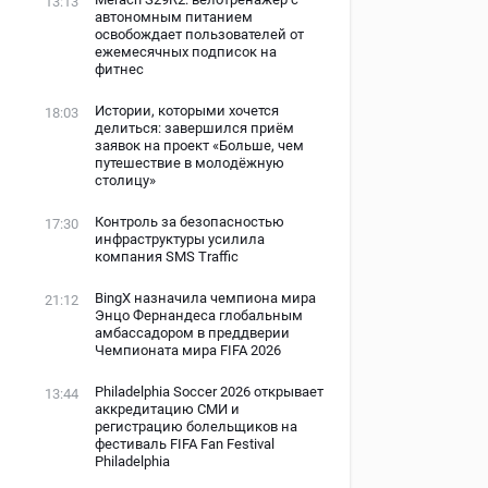
13:13
автономным питанием
освобождает пользователей от
ежемесячных подписок на
фитнес
Истории, которыми хочется
18:03
делиться: завершился приём
заявок на проект «Больше, чем
путешествие в молодёжную
столицу»
Контроль за безопасностью
17:30
инфраструктуры усилила
компания SMS Traffic
BingX назначила чемпиона мира
21:12
Энцо Фернандеса глобальным
амбассадором в преддверии
Чемпионата мира FIFA 2026
Philadelphia Soccer 2026 открывает
13:44
аккредитацию СМИ и
регистрацию болельщиков на
фестиваль FIFA Fan Festival
Philadelphia