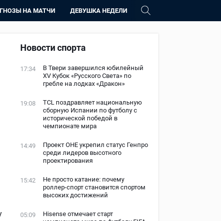
ГНОЗЫ НА МАТЧИ
ДЕВУШКА НЕДЕЛИ
Новости спорта
В Твери завершился юбилейный
17:34
XV Кубок «Русского Света» по
гребле на лодках «Дракон»
TCL поздравляет национальную
19:08
сборную Испании по футболу с
исторической победой в
чемпионате мира
Проект ОНЕ укрепил статус Генпро
14:49
среди лидеров высотного
проектирования
Не просто катание: почему
15:42
роллер-спорт становится спортом
высоких достижений
у
Hisense отмечает старт
05:09