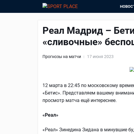
НОВОС
Реал Мадрид – Бети
«сливочные» беспо
Прогнозы на матчи
17 июня 2023
12 марта в 22:45 по московскому врем
«Бетис». Представляем вашему внимани
просмотр матча ещё интереснее.
«Реал»
«Реал» Зинедина Зидана в минувшие бу