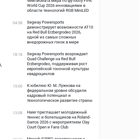
чемпионата мира по футболу FIFA
World Cup 2026 инновациями в
области технологий RGB MiniLED
Segway Powersports
04:58
демонстрирует возможности AT10
на Red Bull Erzbergrodeo 2026,
одной из самых сложных
внедорожных гонок в мире
Segway Powersports возрождает
18:18
Quad Challenge на Red Bull
,
Erzbergrodeo, поддерживая рост
европейской гоночной культуры
квадроциклов
К юбилею Ю. М. Лужкова на
15:00
федеральном уровне обсудили
кадровый потенциал и
технологическое развитие страны
Haier приглашает молодежный
13:08
теннис и болельщиков на Roland-
Garros 2026 с мероприятием Clay
Court Open и Fans Club
Merach S29R2: велотренажер с