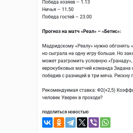
Победа хозяев – 1.13
Ничья – 11.50
Победа гостей – 23.00
Прогноз на матч «Реал» – «Бетис»:
Мадридскому «Реалу» нужно обгонять «
но сыграла на одну игру больше. Но за
может разгромить условную «Гранаду», 
еврокубковых матчей команда Зидана с
победив с разницей в три мяча. Рискну 
Рекомендуемая ставка: Ф2(+2,5) Коэффи
человек Уверен в проходе?
ПОДЕЛИТЬСЯ НОВОСТЬЮ