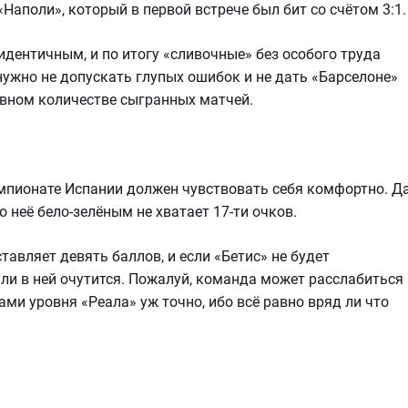
Наполи», который в первой встрече был бит со счётом 3:1.
идентичным, и по итогу «сливочные» без особого труда
ужно не допускать глупых ошибок и не дать «Барселоне»
авном количестве сыгранных матчей.
мпионате Испании должен чувствовать себя комфортно. Да
 неё бело-зелёным не хватает 17-ти очков.
тавляет девять баллов, и если «Бетис» не будет
 ли в ней очутится. Пожалуй, команда может расслабиться
ами уровня «Реала» уж точно, ибо всё равно вряд ли что