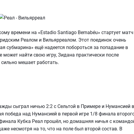
кому времени на «Estadio Santiago Bernabéu» стартует матч
ридским Реалом и Вильярреалом. Этот поединок очень
тая субмарина» ещё надеется побороться за попадание в
не может найти свою игру, Зидана практически после
 сильно мешает работать.
важды сыграл ничью 2:2 с Сельтой в Примере и Нумансией 
ая победа над Нумансией в первой игре 1/8 финала второг
4 финала Кубка Реал прошёл, но домашняя ничья с командо
аже несмотря на то, что на поле был второй состав. В