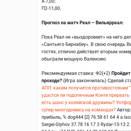
Х-7,00;
П2-11,00.
Прогноз на матч Реал – Вильярреал:
Пока Реал не «выздоровеет» на него де
«Сантьяго Бернабеу». В свою очередь Ви
гостях, отлично действует вторым номе
обыграли мощную Валенсию.
Рекомендуемая ставка: Ф2(+2)
Пройдет 
проходе?
(Игра закончилась) Сделай ст
АПЛ: каким получится противостоянии “
удастся ли подопечным Конте прервать
есть шанс у хозяйской дружины?
Уотфор
супер многодневка на командах?
Автор:
прибыль, % dog444 [2] 76.58 61 64 4 a.laz
Sergei-Glyhov 37.78 16 17 3 Rydar-13-13 2