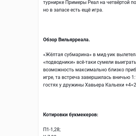
турнирке Примеры Реал на четвёртой поз
но в запасе есть ещё игра.
Обзор Вильярреала.
«Жёлтая субмарина» в мид-уик вылетел
«подводники» всё-таки сумели выиграть
возможность максимально близко прибл
игре, та встреча завершилась вничью 1:1
гостях у дружины Хавьера Кальехи +4=2-
Котировки букмекеров:
П1-1,28;