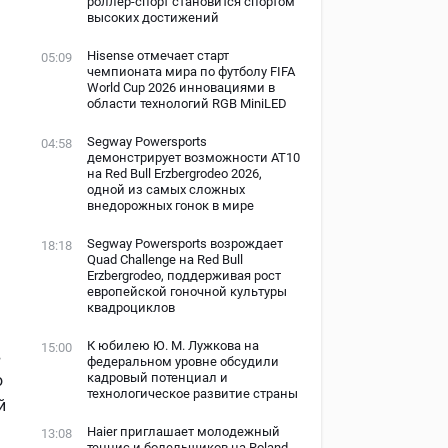
роллер-спорт становится спортом
высоких достижений
Hisense отмечает старт
05:09
чемпионата мира по футболу FIFA
World Cup 2026 инновациями в
области технологий RGB MiniLED
Segway Powersports
04:58
демонстрирует возможности AT10
на Red Bull Erzbergrodeo 2026,
одной из самых сложных
внедорожных гонок в мире
Segway Powersports возрождает
18:18
Quad Challenge на Red Bull
Erzbergrodeo, поддерживая рост
европейской гоночной культуры
квадроциклов
К юбилею Ю. М. Лужкова на
15:00
в
федеральном уровне обсудили
кадровый потенциал и
о
технологическое развитие страны
й
Haier приглашает молодежный
13:08
теннис и болельщиков на Roland-