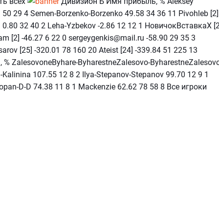
ать всех
Дивизион Б Имя прибыль, % Aleksey
21 50 29 4 Semen-Borzenko-Borzenko 49.58 34 36 11 Pivohleb [2]
-1 0.80 32 40 2 Leha-Yzbekov -2.86 12 12 1 НовичокВставкаХ [2
ham [2] -46.27 6 22 0 sergeygenkis@mail.ru -58.90 29 35 3
arov [25] -320.01 78 160 20 Ateist [24] -339.84 51 225 13
 % ZalesovoneByhare-ByharestneZalesovo-ByharestneZalesov
-Kalinina 107.55 12 8 2 Ilya-Stepanov-Stepanov 99.70 12 9 1
Popan-D-D 74.38 11 8 1 Mackenzie 62.62 78 58 8 Все игроки