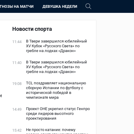
ГНОЗЫ НА МАТЧИ
ДЕВУШКА НЕДЕЛИ
Новости спорта
В Твери завершился юбилейный
11:44
XV Кубок «Русского Света» по
гребле на лодках «Дракон»
В Твери завершился юбилейный
11:40
XV Кубок «Русского Света» по
гребле на лодках «Дракон»
TCL поздравляет национальную
19:08
сборную Испании по футболу с
исторической победой в
и
чемпионате мира
Проект ОНЕ укрепил статус Генпро
14:49
среди лидеров высотного
проектирования
Не просто катание: почему
15:42