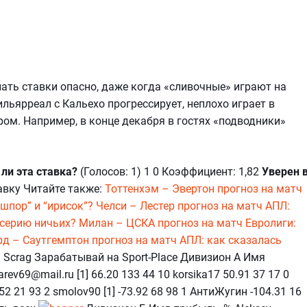
лать ставки опасно, даже когда «сливочные» играют на
льярреал с Кальехо прогрессирует, неплохо играет в
ром. Например, в конце декабря в гостях «подводники»
ли эта ставка?
(Голосов: 1) 1 0 Коэффициент: 1,82
Уверен 
авку Читайте также:
Тоттенхэм – Эвертон прогноз на матч
шпор” и “ирисок”?
Челси – Лестер прогноз на матч АПЛ:
 серию ничьих?
Милан – ЦСКА прогноз на матч Евролиги:
д – Саутгемптон прогноз на матч АПЛ: как сказалась
 Scrag Зарабатывай на Sport-Place Дивизион А Имя
arev69@mail.ru [1] 66.20 133 44 10 korsika17 50.91 37 17 0
.52 21 93 2 smolov90 [1] -73.92 68 98 1 АнтиЖугин -104.31 16