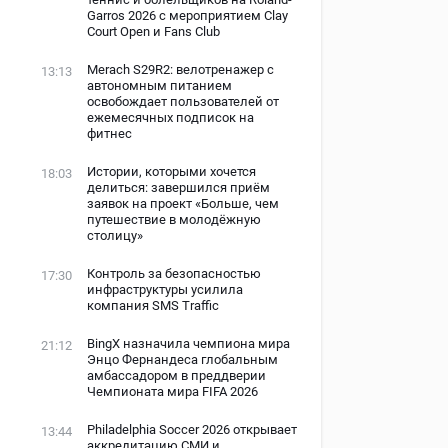
Garros 2026 с мероприятием Clay
Court Open и Fans Club
Merach S29R2: велотренажер с
13:13
автономным питанием
освобождает пользователей от
ежемесячных подписок на
фитнес
Истории, которыми хочется
18:03
делиться: завершился приём
заявок на проект «Больше, чем
путешествие в молодёжную
столицу»
Контроль за безопасностью
17:30
инфраструктуры усилила
компания SMS Traffic
BingX назначила чемпиона мира
21:12
Энцо Фернандеса глобальным
амбассадором в преддверии
Чемпионата мира FIFA 2026
Philadelphia Soccer 2026 открывает
13:44
аккредитацию СМИ и