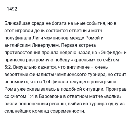
1492
Ближайшая среда не богата на ьные события, но в
этот игровой день состоится ответный матч
полуфинала Лиги чемпионов между Ромой и
английским Ливерпулем. Первая встреча
противостояния прошла неделю назад на «Энфилде» и
принесла разгромную победу «красным» со счЁтом
5:2. Визуально кажется, что англичане – очень
вероятные финалисты чемпионского турнира, но стоит
вспомнить, что в 1/4 финала текущего розыгрыша
Рома уже оказывалась в подобной ситуации. Проиграв
со счетом 1:4 в Барселоне в ответном матче «волки»
взяли полноценный реванш, выбив из турнира одну из
сильнейших команд современности.