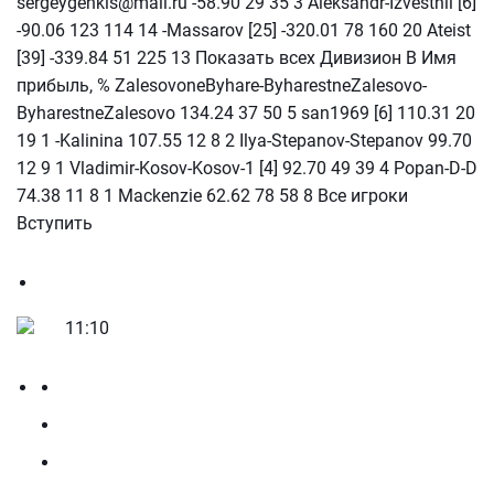
sergeygenkis@mail.ru -58.90 29 35 3 Aleksandr-Izvestnii [6]
-90.06 123 114 14 -Massarov [25] -320.01 78 160 20 Ateist
[39] -339.84 51 225 13 Показать всех Дивизион В Имя
прибыль, % ZalesovoneByhare-ByharestneZalesovo-
ByharestneZalesovo 134.24 37 50 5 san1969 [6] 110.31 20
19 1 -Kalinina 107.55 12 8 2 Ilya-Stepanov-Stepanov 99.70
12 9 1 Vladimir-Kosov-Kosov-1 [4] 92.70 49 39 4 Popan-D-D
74.38 11 8 1 Mackenzie 62.62 78 58 8 Все игроки
Вступить
11:10