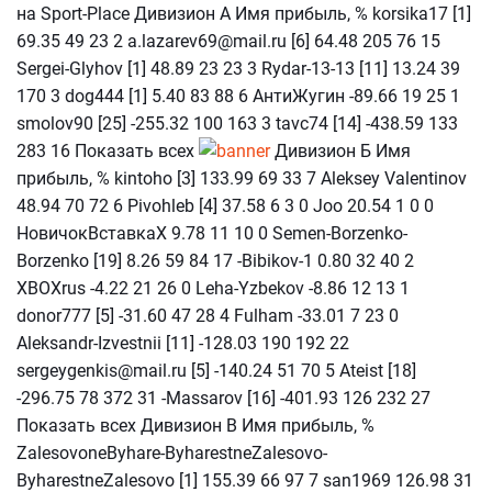
на Sport-Place Дивизион А Имя прибыль, % korsika17 [1]
69.35 49 23 2 a.lazarev69@mail.ru [6] 64.48 205 76 15
Sergei-Glyhov [1] 48.89 23 23 3 Rydar-13-13 [11] 13.24 39
170 3 dog444 [1] 5.40 83 88 6 АнтиЖугин -89.66 19 25 1
smolov90 [25] -255.32 100 163 3 tavc74 [14] -438.59 133
283 16 Показать всех
Дивизион Б Имя
прибыль, % kintoho [3] 133.99 69 33 7 Aleksey Valentinov
48.94 70 72 6 Pivohleb [4] 37.58 6 3 0 Joo 20.54 1 0 0
НовичокВставкаХ 9.78 11 10 0 Semen-Borzenko-
Borzenko [19] 8.26 59 84 17 -Bibikov-1 0.80 32 40 2
XBOXrus -4.22 21 26 0 Leha-Yzbekov -8.86 12 13 1
donor777 [5] -31.60 47 28 4 Fulham -33.01 7 23 0
Aleksandr-Izvestnii [11] -128.03 190 192 22
sergeygenkis@mail.ru [5] -140.24 51 70 5 Ateist [18]
-296.75 78 372 31 -Massarov [16] -401.93 126 232 27
Показать всех Дивизион В Имя прибыль, %
ZalesovoneByhare-ByharestneZalesovo-
ByharestneZalesovo [1] 155.39 66 97 7 san1969 126.98 31