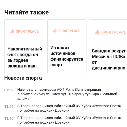
Читайте также
Из каких
Накопительный
Скандал вокруг
источников
счёт: когда он
Месси в «ПСЖ»:
финансируется
выгоднее
от
спорт
вклада и как
дисциплинарно
выбрать
решения до
подходящий
Новости спорта
открытого
конфликта с
Haier стала партнером AO 1 Point Slam, открывая
07:02
фанатами
любительскому теннису путь на арену турнира «Большой
шлем»
В Твери завершился юбилейный XV Кубок «Русского Света»
11:44
по гребле на лодках «Дракон»
В Твери завершился юбилейный XV Кубок «Русского Света»
11:40
по гребле на лодках «Дракон»