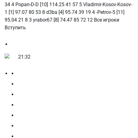
34 4 Popan-D-D [10] 114.25 41 57 5 Vladimir-Kosov-Kosov-
1 [1] 97.07 80 53 8 d3ba [4] 95.74 39 19 4 -Petrov-5 [11]
95.04 21 8 3 yrabor67 [8] 74.47 85 72 12 Все игроки
Вступить
21:32