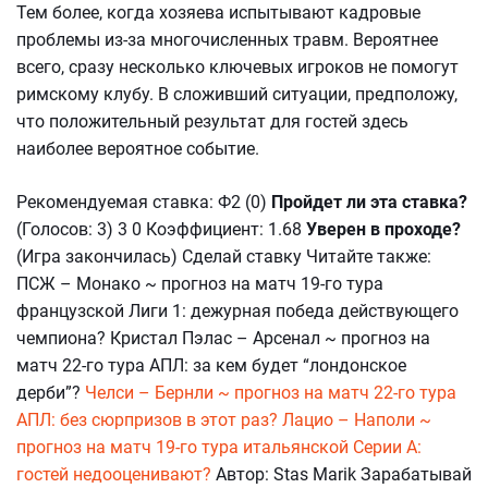
Тем более, когда хозяева испытывают кадровые
проблемы из-за многочисленных травм. Вероятнее
всего, сразу несколько ключевых игроков не помогут
римскому клубу. В сложивший ситуации, предположу,
что положительный результат для гостей здесь
наиболее вероятное событие.
Рекомендуемая ставка: Ф2 (0)
Пройдет ли эта ставка?
(Голосов: 3) 3 0 Коэффициент: 1.68
Уверен в проходе?
(Игра закончилась) Сделай ставку Читайте также:
ПСЖ – Монако ~ прогноз на матч 19-го тура
французской Лиги 1: дежурная победа действующего
чемпиона? Кристал Пэлас – Арсенал ~ прогноз на
матч 22-го тура АПЛ: за кем будет “лондонское
дерби”?
Челси – Бернли ~ прогноз на матч 22-го тура
АПЛ: без сюрпризов в этот раз?
Лацио – Наполи ~
прогноз на матч 19-го тура итальянской Серии А:
гостей недооценивают?
Автор: Stas Marik Зарабатывай