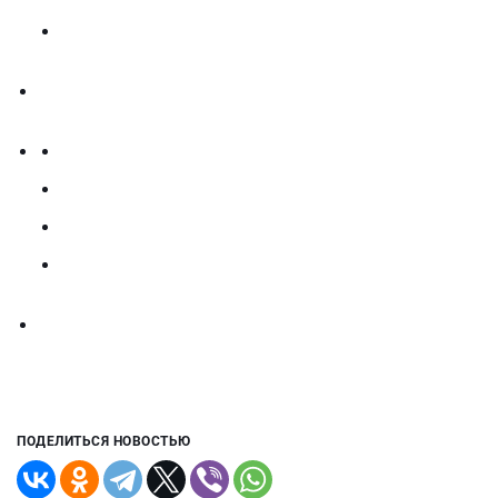
ПОДЕЛИТЬСЯ НОВОСТЬЮ