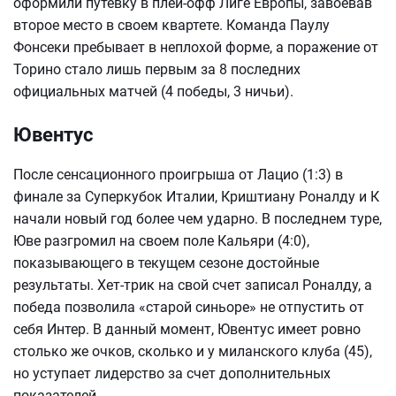
оформили путевку в плей-офф Лиге Европы, завоевав
второе место в своем квартете. Команда Паулу
Фонсеки пребывает в неплохой форме, а поражение от
Торино стало лишь первым за 8 последних
официальных матчей (4 победы, 3 ничьи).
Ювентус
После сенсационного проигрыша от Лацио (1:3) в
финале за Суперкубок Италии, Криштиану Роналду и К
начали новый год более чем ударно. В последнем туре,
Юве разгромил на своем поле Кальяри (4:0),
показывающего в текущем сезоне достойные
результаты. Хет-трик на свой счет записал Роналду, а
победа позволила «старой синьоре» не отпустить от
себя Интер. В данный момент, Ювентус имеет ровно
столько же очков, сколько и у миланского клуба (45),
но уступает лидерство за счет дополнительных
показателей.