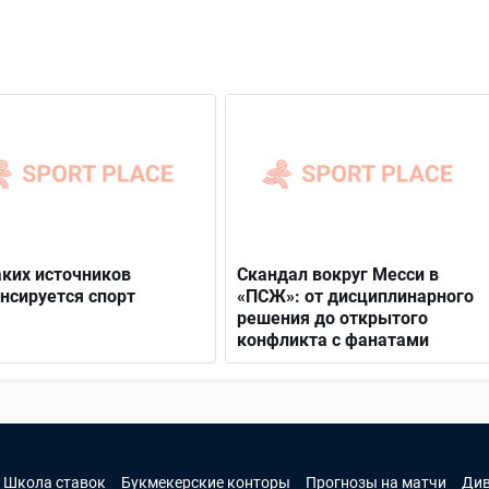
аких источников
Скандал вокруг Месси в
нсируется спорт
«ПСЖ»: от дисциплинарного
решения до открытого
конфликта с фанатами
Школа ставок
Букмекерские конторы
Прогнозы на матчи
Ди