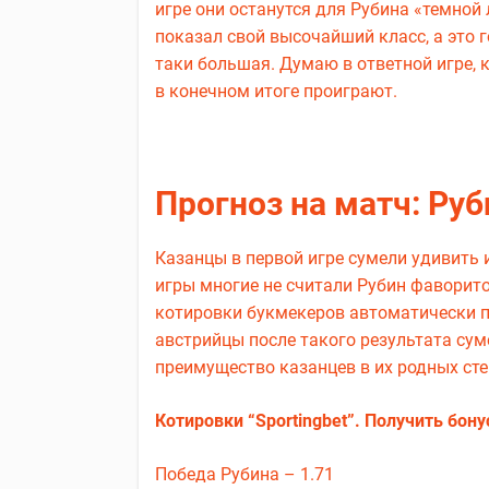
игре они останутся для Рубина «темной
показал свой высочайший класс, а это г
таки большая. Думаю в ответной игре, 
в конечном итоге проиграют.
Прогноз на матч: Ру
Казанцы в первой игре сумели удивить 
игры многие не считали Рубин фаворитом
котировки букмекеров автоматически п
австрийцы после такого результата сум
преимущество казанцев в их родных сте
Котировки “Sportingbet”. Получить бону
Победа Рубина – 1.71