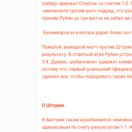
победу одержал Спартак со счетом 1:0
чемпионате третий матч подряд, что ра
причем Рубин за три матча не забил ни 
Букмекерская контора дарит бонус на п
Пожалуй, выездной матч против Штурма
результату. В ответной игре Рубин устр
3:4. Думаю, «рубиновые» удержат комфо
потому что, первый домашний официаль
сделает все, чтобы порадовать своих б
О Штурме.
В Австрии также возобновился чемпиона
одинаковым по счету результатом 1:1. К