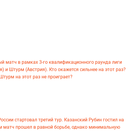
ный матч в рамках 3-го квалификационного раунда лиги
 и Штурм (Австрия). Кто окажется сильнее на этот раз?
Штурм на этот раз не проиграет?
оссии стартовал третий тур. Казанский Рубин гостил на
ом матч прошел в равной борьбе, однако минимальную