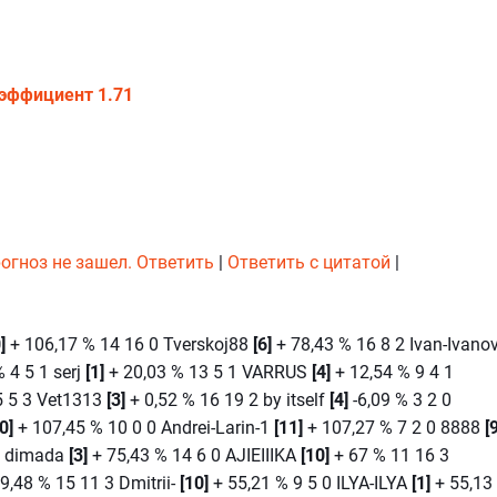
оэффициент 1.71
прогноз не зашел.
Ответить
|
Ответить с цитатой
|
0]
+ 106,17 % 14 16 0 Tverskoj88
[6]
+ 78,43 % 16 8 2 Ivan-Ivanov
 4 5 1 serj
[1]
+ 20,03 % 13 5 1 VARRUS
[4]
+ 12,54 % 9 4 1
5 5 3 Vet1313
[3]
+ 0,52 % 16 19 2 by itself
[4]
-6,09 % 3 2 0
10]
+ 107,45 % 10 0 0 Andrei-Larin-1
[11]
+ 107,27 % 7 2 0 8888
[
1 dimada
[3]
+ 75,43 % 14 6 0 AJIEIIIKA
[10]
+ 67 % 11 16 3
9,48 % 15 11 3 Dmitrii-
[10]
+ 55,21 % 9 5 0 ILYA-ILYA
[1]
+ 55,13