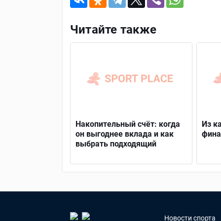
Читайте также
Накопительный счёт: когда
Из к
он выгоднее вклада и как
фина
выбрать подходящий
Новости спорта