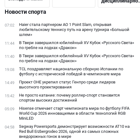
дисциплинарно
выбрать
решения до
подходящий
Новости спорта
открытого
конфликта с
Haier стала партнером AO 1 Point Slam, открывая
07:02
фанатами
любительскому теннису путь на арену турнира «Большой
шлем»
В Твери завершился юбилейный XV Кубок «Русского Света»
11:44
по гребле на лодках «Дракон»
В Твери завершился юбилейный XV Кубок «Русского Света»
11:40
по гребле на лодках «Дракон»
TCL поздравляет национальную сборную Испании по
19:08
футболу с исторической победой в чемпионате мира
Проект ОНЕ укрепил статус Генпро среди лидеров
14:49
высотного проектирования
Не просто катание: почему роллер-спорт становится
15:42
спортом высоких достижений
Hisense отмечает старт чемпионата мира по футболу FIFA
05:09
World Cup 2026 инновациями в области технологий RGB
MiniLED
Segway Powersports демонстрирует возможности AT10 на
04:58
Red Bull Erzbergrodeo 2026, одной из самых сложных
внедорожных гонок в мире