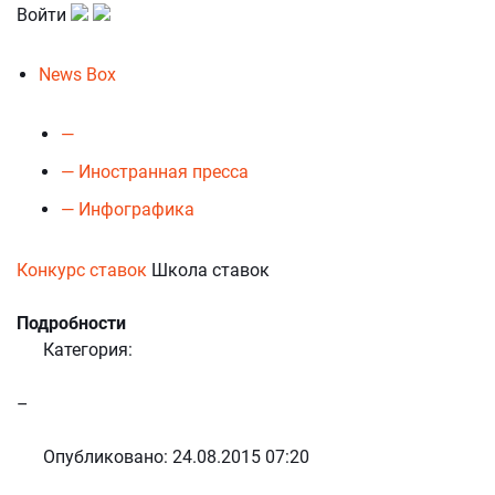
Войти
News Box
—
— Иностранная пресса
— Инфографика
Конкурс ставок
Школа ставок
Подробности
Категория:
–
Опубликовано: 24.08.2015 07:20