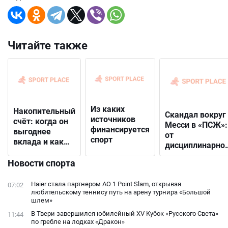
Читайте также
Из каких
Накопительный
Скандал вокруг
источников
счёт: когда он
Месси в «ПСЖ»:
финансируется
выгоднее
от
спорт
вклада и как
дисциплинарно
выбрать
решения до
подходящий
Новости спорта
открытого
конфликта с
Haier стала партнером AO 1 Point Slam, открывая
07:02
фанатами
любительскому теннису путь на арену турнира «Большой
шлем»
В Твери завершился юбилейный XV Кубок «Русского Света»
11:44
по гребле на лодках «Дракон»