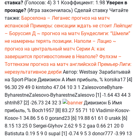
ставка?
(Голосов: 4) 3 1 Коэффициент: 1.98
Уверен в
проходе?
(Игра закончилась) Сделай ставку Читайте
также:
Барселона – Леганес прогноз на матч
испанской Примеры: сенсации ждать не стоит
Лейпциг
– Боруссия Д ~ прогноз на матч Бундеслиги: “Шмели”
не намерены терять позиции.
Наполи – Лацио ~
прогноз на центральный матч Серии А: как
завершится противостояние в Неаполе?
Фулхэм –
Тоттенхэм прогноз на матч английской Премьер-Лиги:
нерезультативное дерби
Автор: Westsay Зарабатывай
на Sport-Place Дивизион А Имя прибыль, % korsika17 [4]
96.30 29 49 0 kintoho 47.04 10 3 1 ZalesovoneByhare-
ByharestneZalesovo-ByharestneZalesovo [1] -1.64 43 44 3
shtrih87 [2] -26.73 24 32 3
Дивизион Б Имя
прибыль, % Boch1957 [8] 83.27 55 71 10 Vladimir-Kosov-
Kosov-1 34.86 5 6 0 gorand23 [6] 19.88 61 61 0 urakk [6]
8.15 13 25 0 Sergei-Glyhov 2.62 9 5 2 gaa 0.66 21 20 0
Batistuta 0.19 5 9 0 supal [1] -0.74 9 5 3 donor777 -3.99 13