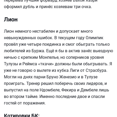
перерыва лучший форвард хозяев Вахби Хазри
оформил дубль и принёс хозяевам три очка.
Лион
Лион немного нестабилен и допускает много
невынужденных ошибок. В текущем году Олимпик
провёл уже четыре поединка и смог обыграть только
любителей из Буржа. Ещё я бы в актив занёс выездную
ничью с крепким Монпелье, но соперников уровня
Тулузы и Реймса «ткачи» должны были обыгрывать. Я
уже не говорю о вылете из кубка Лиги от Страсбура.
Могли на днях парни Бруно Женезио и в Тулузе
проиграть. Тренер решил поберечь своих лидеров, и
выпустил на поле Ндомбеле, Фекира и Дембеле лишь
во втором тайме. Именно последние двое и спасли
гостей от поражения.
Котировки БК: