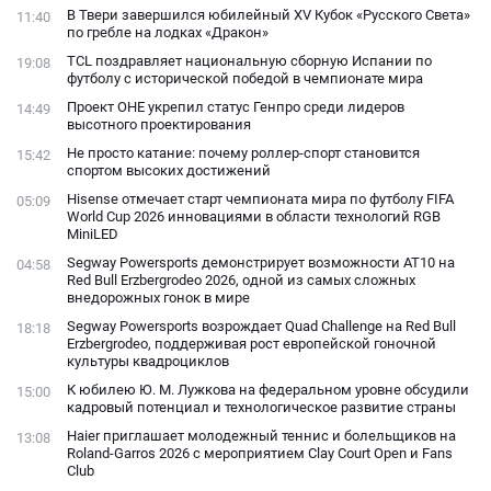
В Твери завершился юбилейный XV Кубок «Русского Света»
11:40
по гребле на лодках «Дракон»
TCL поздравляет национальную сборную Испании по
19:08
футболу с исторической победой в чемпионате мира
Проект ОНЕ укрепил статус Генпро среди лидеров
14:49
высотного проектирования
Не просто катание: почему роллер-спорт становится
15:42
спортом высоких достижений
Hisense отмечает старт чемпионата мира по футболу FIFA
05:09
World Cup 2026 инновациями в области технологий RGB
MiniLED
Segway Powersports демонстрирует возможности AT10 на
04:58
Red Bull Erzbergrodeo 2026, одной из самых сложных
внедорожных гонок в мире
Segway Powersports возрождает Quad Challenge на Red Bull
18:18
Erzbergrodeo, поддерживая рост европейской гоночной
культуры квадроциклов
К юбилею Ю. М. Лужкова на федеральном уровне обсудили
15:00
кадровый потенциал и технологическое развитие страны
Haier приглашает молодежный теннис и болельщиков на
13:08
Roland-Garros 2026 с мероприятием Clay Court Open и Fans
Club