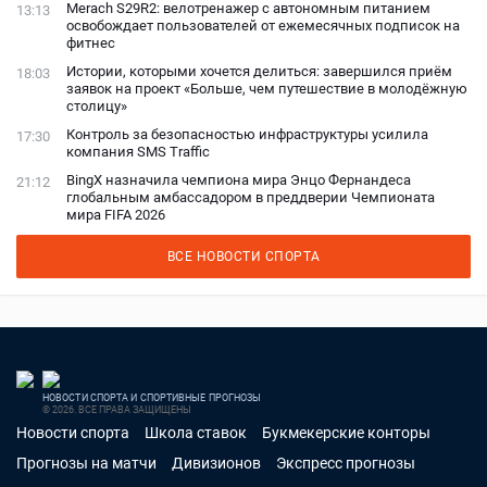
Merach S29R2: велотренажер с автономным питанием
13:13
освобождает пользователей от ежемесячных подписок на
фитнес
Истории, которыми хочется делиться: завершился приём
18:03
заявок на проект «Больше, чем путешествие в молодёжную
столицу»
Контроль за безопасностью инфраструктуры усилила
17:30
компания SMS Traffic
BingX назначила чемпиона мира Энцо Фернандеса
21:12
глобальным амбассадором в преддверии Чемпионата
мира FIFA 2026
ВСЕ НОВОСТИ СПОРТА
НОВОСТИ СПОРТА И СПОРТИВНЫЕ ПРОГНОЗЫ
© 2026. ВСЕ ПРАВА ЗАЩИЩЕНЫ
Новости спорта
Школа ставок
Букмекерские конторы
Прогнозы на матчи
Дивизионов
Экспресс прогнозы