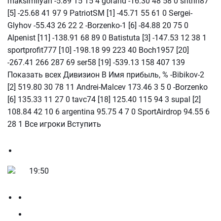
maksimilyan -5.89 15 15 4 gorand -16.30 48 58 0 shtrih87
[5] -25.68 41 97 9 PatriotSM [1] -45.71 55 61 0 Sergei-
Glyhov -55.43 26 22 2 -Borzenko-1 [6] -84.88 20 75 0
Alpenist [11] -138.91 68 89 0 Batistuta [3] -147.53 12 38 1
sportprofit777 [10] -198.18 99 223 40 Boch1957 [20]
-267.41 266 287 69 ser58 [19] -539.13 158 407 139
Показать всех Дивизион В Имя прибыль, % -Bibikov-2
[2] 519.80 30 78 11 Andrei-Malcev 173.46 3 5 0 -Borzenko
[6] 135.33 11 27 0 tavc74 [18] 125.40 115 94 3 supal [2]
108.84 42 10 6 argentina 95.75 4 7 0 SportAirdrop 94.55 6
28 1 Все игроки Вступить
19:50