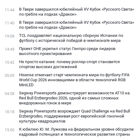
конфликта с
В Твери завершился юбилейный XV Кубок «Русского Света»
11:44
фанатами
по гребле на лодках «Дракон»
В Твери завершился юбилейный XV Кубок «Русского Света»
11:40
по гребле на лодках «Дракон»
TCL поздравляет национальную сборную Испании по
19:08
футболу с исторической победой в чемпионате мира
Проект ОНЕ укрепил статус Генпро среди лидеров
14:49
высотного проектирования
Не просто катание: почему роллер-спорт становится
15:42
спортом высоких достижений
Hisense отмечает старт чемпионата мира по футболу FIFA
05:09
World Cup 2026 инновациями в области технологий RGB
MiniLED
Segway Powersports демонстрирует возможности AT10 на
04:58
Red Bull Erzbergrodeo 2026, одной из самых сложных
внедорожных гонок в мире
Segway Powersports возрождает Quad Challenge на Red Bull
18:18
Erzbergrodeo, поддерживая рост европейской гоночной
культуры квадроциклов
К юбилею Ю. М. Лужкова на федеральном уровне обсудили
15:00
кадровый потенциал и технологическое развитие страны