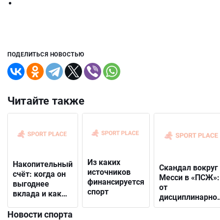
ПОДЕЛИТЬСЯ НОВОСТЬЮ
Читайте также
Из каких
Накопительный
Скандал вокруг
источников
счёт: когда он
Месси в «ПСЖ»:
финансируется
выгоднее
от
спорт
вклада и как
дисциплинарно
выбрать
решения до
подходящий
Новости спорта
открытого