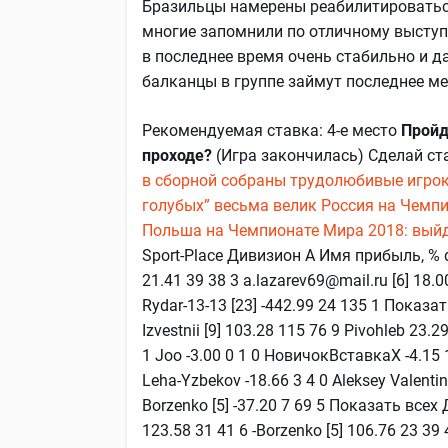
Бразильцы намерены реабилитироватьс
многие запомнили по отличному высту
в последнее время очень стабильно и да
балканцы в группе займут последнее ме
Рекомендуемая ставка: 4-е место
Пройд
проходе?
(Игра закончилась) Сделай ст
в сборной собраны трудолюбивые игро
голубых” весьма велик
Россия на Чемпи
Польша на Чемпионате Мира 2018: выйд
Sport-Place Дивизион А Имя прибыль, % d
21.41 39 38 3 a.lazarev69@mail.ru [6] 18.00
Rydar-13-13 [23] -442.99 24 135 1 Показа
Izvestnii [9] 103.28 115 76 9 Pivohleb 23.
1 Joo -3.00 0 1 0 НовичокВставкаХ -4.15 1 
Leha-Yzbekov -18.66 3 4 0 Aleksey Valenti
Borzenko [5] -37.20 7 69 5 Показать все
123.58 31 41 6 -Borzenko [5] 106.76 23 39 