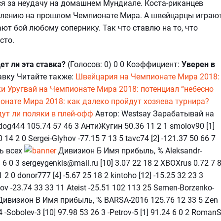
я за неудачу на домашнем Мундиале. Коста-риканцев
плению на прошлом Чемпионате Мира. А швейцарцы играю
ют бой любому сопернику. Так что ставлю на то, что
сто.
ет ли эта ставка?
(Голосов: 0) 0 0 Коэффициент:
Уверен в
авку Читайте также:
Швейцария на Чемпионате Мира 2018:
ки
Уругвай на Чемпионате Мира 2018: потенциал “небесно
онате Мира 2018: как далеко пройдут хозяева турнира?
ут ли поляки в плей-офф
Автор: Westsay Зарабатывай на
og444 105.74 57 46 3 АнтиЖугин 50.36 11 2 1 smolov90 [1]
 14 2 0 Sergei-Glyhov -77.15 7 13 5 tavc74 [2] -121.37 50 66 7
ть всех
Дивизион Б Имя прибыль, % Aleksandr-
29 6 0 3 sergeygenkis@mail.ru [10] 3.07 22 18 2 XBOXrus 0.72 7 
2 0 donor777 [4] -5.67 25 18 2 kintoho [12] -15.25 32 23 3
nov -23.74 33 33 11 Ateist -25.51 102 113 25 Semen-Borzenko-
х Дивизион В Имя прибыль, % BARSA-2016 125.76 12 33 5 Zen
4 -Sobolev-3 [10] 97.98 53 26 3 -Petrov-5 [1] 91.24 6 0 2 Roman