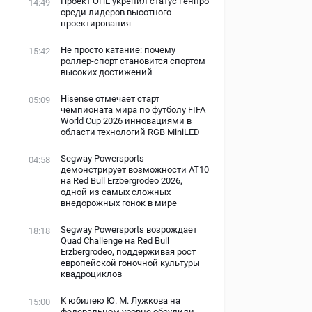
Проект ОНЕ укрепил статус Генпро
14:49
среди лидеров высотного
проектирования
Не просто катание: почему
15:42
роллер-спорт становится спортом
высоких достижений
Hisense отмечает старт
05:09
чемпионата мира по футболу FIFA
World Cup 2026 инновациями в
области технологий RGB MiniLED
Segway Powersports
04:58
демонстрирует возможности AT10
на Red Bull Erzbergrodeo 2026,
одной из самых сложных
внедорожных гонок в мире
Segway Powersports возрождает
18:18
Quad Challenge на Red Bull
Erzbergrodeo, поддерживая рост
европейской гоночной культуры
квадроциклов
К юбилею Ю. М. Лужкова на
15:00
федеральном уровне обсудили