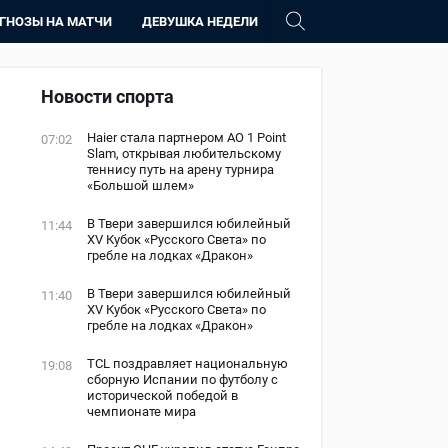
ГНОЗЫ НА МАТЧИ
ДЕВУШКА НЕДЕЛИ
Новости спорта
Haier стала партнером AO 1 Point
07:02
Slam, открывая любительскому
теннису путь на арену турнира
«Большой шлем»
В Твери завершился юбилейный
11:44
XV Кубок «Русского Света» по
гребле на лодках «Дракон»
В Твери завершился юбилейный
11:40
XV Кубок «Русского Света» по
гребле на лодках «Дракон»
TCL поздравляет национальную
19:08
сборную Испании по футболу с
исторической победой в
чемпионате мира