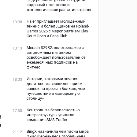
кадровый потенциал и
технологическое развитие страны
Haier приглашает молодежный
13:08
теннис и болельщиков на Roland-
Garros 2026 с мероприятием Clay
Court Open и Fans Club
Merach S29R2: велотренажер с
13:13
автономным питанием
освобождает пользователей от
ежемесячных подписок на
фитнес
Истории, которыми хочется
18:03
делиться: завершился приём
заявок на проект «Больше, чем
путешествие в молодёжную
столицу»
Контроль за безопасностью
17:30
инфраструктуры усилила
й
компания SMS Traffic
и
BingX назначила чемпиона мира
21:12
Энцо Фернандеса глобальным