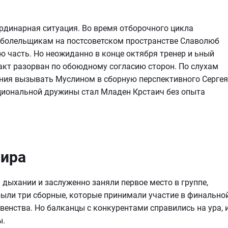
рдинарная ситуация. Во время отборочного цикла
болельщикам на постсоветском пространстве Славолюб
ю часть. Но неожиданно в конце октября тренер и ьный
акт разорван по обоюдному согласию сторон. По слухам
ания вызывать Муслином в сборную перспективного Сергея
ациональной дружины стал Младен Крстаич без опыта
Мира
дыхании и заслуженно заняли первое место в группе,
х были три сборные, которые принимали участие в финально
венства. Но балканцы с конкурентами справились на ура, 
ы.