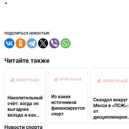
ПОДЕЛИТЬСЯ НОВОСТЬЮ
Читайте также
Из каких
Накопительный
Скандал вокруг
источников
счёт: когда он
Месси в «ПСЖ»:
финансируется
выгоднее
от
спорт
вклада и как
дисциплинарно
выбрать
решения до
подходящий
Новости спорта
открытого