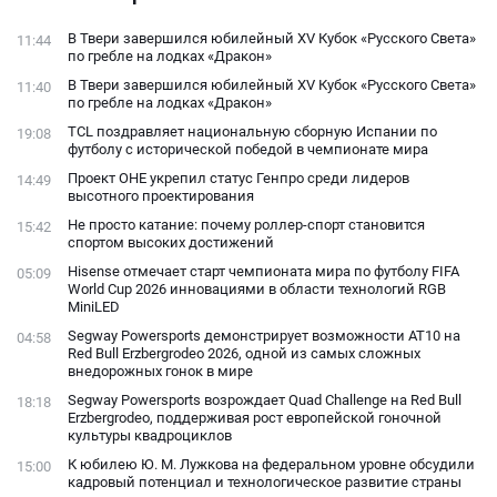
конфликта с
В Твери завершился юбилейный XV Кубок «Русского Света»
11:44
фанатами
по гребле на лодках «Дракон»
В Твери завершился юбилейный XV Кубок «Русского Света»
11:40
по гребле на лодках «Дракон»
TCL поздравляет национальную сборную Испании по
19:08
футболу с исторической победой в чемпионате мира
Проект ОНЕ укрепил статус Генпро среди лидеров
14:49
высотного проектирования
Не просто катание: почему роллер-спорт становится
15:42
спортом высоких достижений
Hisense отмечает старт чемпионата мира по футболу FIFA
05:09
World Cup 2026 инновациями в области технологий RGB
MiniLED
Segway Powersports демонстрирует возможности AT10 на
04:58
Red Bull Erzbergrodeo 2026, одной из самых сложных
внедорожных гонок в мире
Segway Powersports возрождает Quad Challenge на Red Bull
18:18
Erzbergrodeo, поддерживая рост европейской гоночной
культуры квадроциклов
К юбилею Ю. М. Лужкова на федеральном уровне обсудили
15:00
кадровый потенциал и технологическое развитие страны