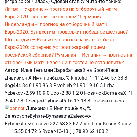
(Игра закончилась) Сделай ставку Читайте также:
Литва – Украина ~ прогноз на отборочный матч
Евро-2020: фаворит неоспорим?
Германия –
Нидерланды ~ прогноз на отборочный матч
Евро-2020: Бундестим продолжит победное шествие?
Шотландия – Россия ~ прогноз на матч отбора к
Евро-2020: соперник устроит жаркий прием
российской сборной?
Румыния – Испания ~ прогноз на
отборочный матч Евро-2020: гостей не остановить?
Автор: Илья Гетьман Зарабатывай на Sport-Place
Дивизион А Имя прибыль, % kintoho [1] 112.46 57 33 8
dog444 34.01 90 86 3 Pivohleb 21.90 19 10 5 Leha-
Yzbekov -2.59 10 9 0 Joo -2.88 1 2 0 НовичокВставкаХ [1]
-5.49 7 8 0 Sergei-Glyhov -45.16 13 18 8 Показать всех
Дивизион Б Имя прибыль, %
ZalesovoneByhare-ByharestneZalesovo-
ByharestneZalesovo 227.68 33 67 7 Vladimir-Kosov-Kosov-
1 115.55 84 72 6 Rydar-13-13 [1] 78.93 62 188 2