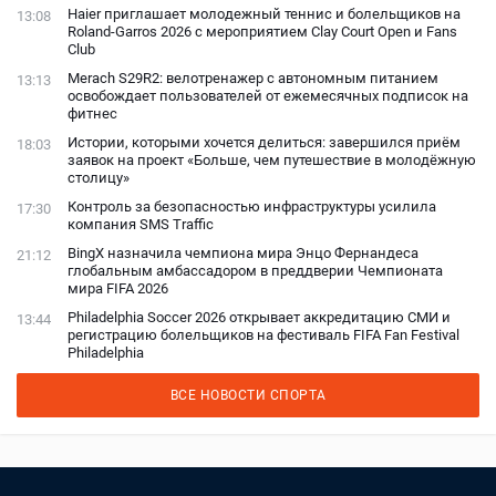
Haier приглашает молодежный теннис и болельщиков на
13:08
Roland-Garros 2026 с мероприятием Clay Court Open и Fans
Club
Merach S29R2: велотренажер с автономным питанием
13:13
освобождает пользователей от ежемесячных подписок на
фитнес
Истории, которыми хочется делиться: завершился приём
18:03
заявок на проект «Больше, чем путешествие в молодёжную
столицу»
Контроль за безопасностью инфраструктуры усилила
17:30
компания SMS Traffic
BingX назначила чемпиона мира Энцо Фернандеса
21:12
глобальным амбассадором в преддверии Чемпионата
мира FIFA 2026
Philadelphia Soccer 2026 открывает аккредитацию СМИ и
13:44
регистрацию болельщиков на фестиваль FIFA Fan Festival
Philadelphia
ВСЕ НОВОСТИ СПОРТА