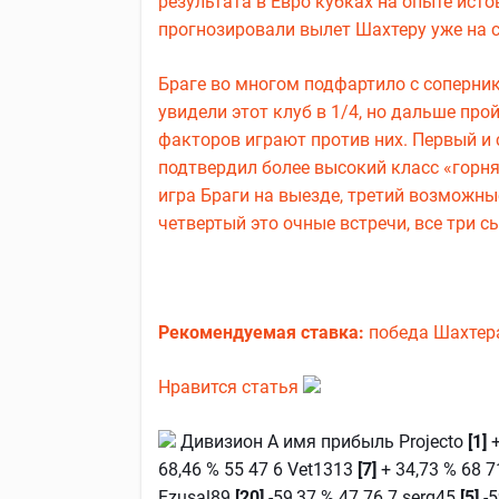
результата в Евро кубках на опыте исто
прогнозировали вылет Шахтеру уже на 
Браге во многом подфартило с соперник
увидели этот клуб в 1/4, но дальше про
факторов играют против них. Первый и с
подтвердил более высокий класс «горня
игра Браги на выезде, третий возможн
четвертый это очные встречи, все три 
Рекомендуемая ставка:
победа Шахтера
Нравится статья
Дивизион А имя прибыль Projecto
[1]
68,46 % 55 47 6 Vet1313
[7]
+ 34,73 % 68 7
Ezusal89
[20]
-59,37 % 47 76 7 serg45
[5]
-