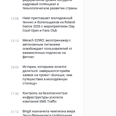
кадровый потенциал и
технологическое развитие страны
Haier приглашает молодежный
13:08
теннис и болельщиков на Roland-
Garros 2026 с мероприятием Clay
Court Open и Fans Club
Merach S29R2: велотренажер с
13:13
автономным питанием
освобождает пользователей от
ежемесячных подписок на
фитнес
Истории, которыми хочется
18:03
делиться: завершился приём
заявок на проект «Больше, чем
путешествие в молодёжную
столицу»
Контроль за безопасностью
17:30
инфраструктуры усилила
компания SMS Traffic
BingX назначила чемпиона мира
21:12
Энцо Фернандеса глобальным