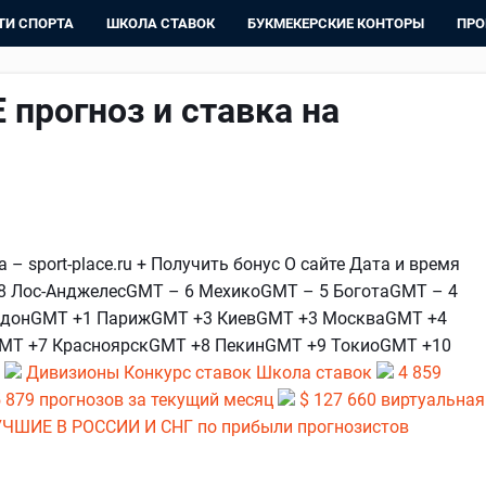
ТИ СПОРТА
ШКОЛА СТАВОК
БУКМЕКЕРСКИЕ КОНТОРЫ
ПРО
 прогноз и ставка на
 – sport-place.ru + Получить бонус О сайте Дата и время
8 Лос-АнджелесGMT – 6 МехикоGMT – 5 БоготаGMT – 4
ндонGMT +1 ПарижGMT +3 КиевGMT +3 МоскваGMT +4
MT +7 КрасноярскGMT +8 ПекинGMT +9 ТокиоGMT +10
Дивизионы
Конкурс ставок Школа ставок
4 859
 879 прогнозов за текущий месяц
$ 127 660 виртуальная
ЧШИЕ В РОССИИ И СНГ по прибыли прогнозистов