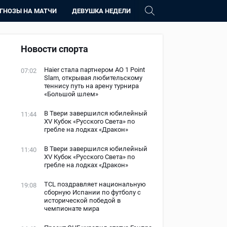
ГНОЗЫ НА МАТЧИ
ДЕВУШКА НЕДЕЛИ
Новости спорта
Haier стала партнером AO 1 Point
07:02
Slam, открывая любительскому
теннису путь на арену турнира
«Большой шлем»
В Твери завершился юбилейный
11:44
XV Кубок «Русского Света» по
гребле на лодках «Дракон»
В Твери завершился юбилейный
11:40
XV Кубок «Русского Света» по
гребле на лодках «Дракон»
TCL поздравляет национальную
19:08
сборную Испании по футболу с
исторической победой в
чемпионате мира