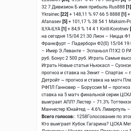
32 7 Дивизион Б имя прибыль Rus888
[1
Ykrainec
[22]
+ 148,11 % 97 66 5 8888
[1]
+
Afanasev
[5]
+ 101,17 % 38 54 1 Maksim-P
ILYA-ILYA
[1]
+ 84,9 % 14 4 1 Kirill-Korotnev
на сегодня 15/04 21:30 Лион – Ницца Ф1(
Франкфурт – Падерборн Ф2(0) 15/04 19:
– Имер Э.Леванте – Эспаньол П1Х2 О
руб. Бонус 2 500 руб. Играть Самые вы
Играть Новые статьи Ньюкасл – Суонси 
прогноз и ставка на Зенит – Спартак ~
Детройт ~ прогноз и ставка на матч Пл
РФПЛ Ганновер – Боруссия М ~ прогноз 
ставка на 5 матч финальной серии ЦСКА 
выиграет АПЛ? Лестер – 71.3% Тоттенхэ
Манчестер Юнайтед – 4.6% Ливерпуль –
Всего голосов:
: 1258Голосование по э
Кто выиграет Кубок Гагарина? ЦСКА Ме