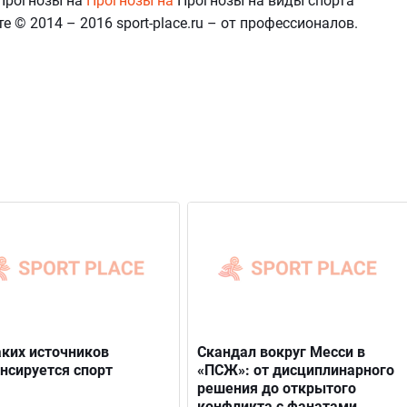
Прогнозы на
Прогнозы на
Прогнозы на виды спорта
е © 2014 – 2016 sport-place.ru – от профессионалов.
аких источников
Скандал вокруг Месси в
нсируется спорт
«ПСЖ»: от дисциплинарного
решения до открытого
конфликта с фанатами