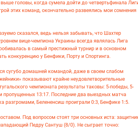
 выше головы, когда сумела дойти до четвертьфинала Лиг
игрой этих команд, окончательно развеялись мои сомнения
азуемо сказался, ведь нельзя забывать, что Шахтер
 уровнем вице-чемпиона Украины всегда являлась Лига
пробивалась в самый престижный турнир и в основном
ать конкуренцию у Бенфики, Порту и Спортинга.
тся сугубо домашней командой, даже в своем слабом
ужейники» показывают крайне неудовлетворительные
тугальского чемпионата результаты таковы: 5-победы, 5-
 и пропущенных 13:17. Последние два выездных матча
 разгромами, Белененсиш проиграли 0:3, Бенфике 1:5.
составом. Под вопросом стоят три основных иста: защитни
 нападающий Педру Сантуш (8/0). Не сыграет точно: