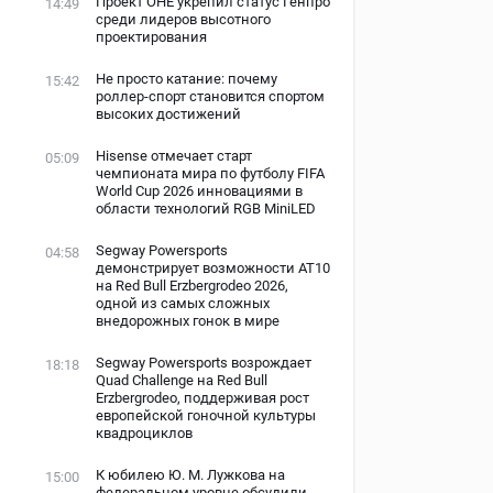
Проект ОНЕ укрепил статус Генпро
14:49
среди лидеров высотного
проектирования
Не просто катание: почему
15:42
роллер-спорт становится спортом
высоких достижений
Hisense отмечает старт
05:09
чемпионата мира по футболу FIFA
World Cup 2026 инновациями в
области технологий RGB MiniLED
Segway Powersports
04:58
демонстрирует возможности AT10
на Red Bull Erzbergrodeo 2026,
одной из самых сложных
внедорожных гонок в мире
Segway Powersports возрождает
18:18
Quad Challenge на Red Bull
Erzbergrodeo, поддерживая рост
европейской гоночной культуры
квадроциклов
К юбилею Ю. М. Лужкова на
15:00
федеральном уровне обсудили