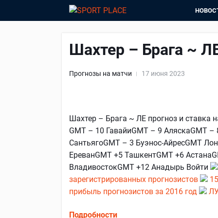
НОВОС
Шахтер – Брага ~ ЛЕ
Прогнозы на матчи
17 июня 2023
Шахтер – Брага ~ ЛЕ прогноз и ставка на
GMT – 10 ГавайиGMT – 9 АляскаGMT – 
СантьягоGMT – 3 Буэнос-АйресGMT Ло
ЕреванGMT +5 ТашкентGMT +6 АстанаG
ВладивостокGMT +12 Анадырь Войти
зарегистрированных прогнозистов
15
прибыль прогнозистов за 2016 год
ЛУ
Подробности