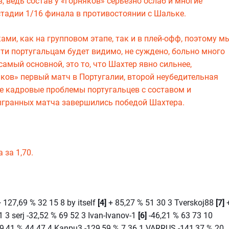
в, ведь состав у «горняков» серьезно ослаб и многие
стадии 1/16 финала в противостоянии с Шальке.
ами, как на групповом этапе, так и в плей-офф, поэтому м
йти португальцам будет видимо, не суждено, больно много
амый основной, это то, что Шахтер явно сильнее,
ков» первый матч в Португалии, второй неубедительная
ые кадровые проблемы португальцев с составом и
сыгранных матча завершились победой Шахтера.
 за 1,70.
+ 127,69 % 32 15 8 by itself
[4]
+ 85,27 % 51 30 3 Tverskoj88
[7]
1 3 serj -32,52 % 69 52 3 Ivan-Ivanov-1
[6]
-46,21 % 63 73 10
59,41 % 44 47 4 Kanpu3 -129,59 % 7 36 1 VARRUS -141,37 % 20