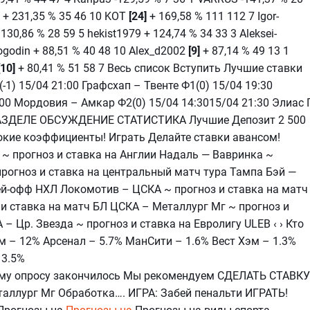
]
+ 231,35 % 35 46 10 KOT
[24]
+ 169,58 % 111 112 7 Igor-
 130,86 % 28 59 5 hekist1979 + 124,74 % 34 33 3 Aleksei-
ogodin + 88,51 % 40 48 10 Alex_d2002
[9]
+ 87,14 % 49 13 1
[10]
+ 80,41 % 51 58 7 Весь список Вступить Лучшие ставки
-1) 15/04 21:00 Графсхап – Твенте Ф1(0) 15/04 19:30
00 Мордовия – Амкар Ф2(0) 15/04 14:3015/04 21:30 Элиас Г
 РАЗДЕЛЕ ОБСУЖДЕНИЕ СТАТИСТИКА Лучшие Депозит 2 500
сокие коэффициенты! Играть Делайте ставки авансом!
~ прогноз и ставка на Англии Надаль — Вавринка ~
 прогноз и ставка на центральный матч тура Тампа Бэй —
ей-офф НХЛ Локомотив – ЦСКА ~ прогноз и ставка на матч
и ставка на матч БЛ ЦСКА – Металлург Мг ~ прогноз и
– Цр. Звезда ~ прогноз и ставка на Евролигу ULEB ‹ › Кто
м – 12% Арсенал – 5.7% МанСити – 1.6% Вест Хэм – 1.3%
 3.5%
тому опросу закончилось Мы рекомендуем СДЕЛАТЬ СТАВКУ
таллург Мг Обработка…. ИГРА: Забей пенальти ИГРАТЬ!