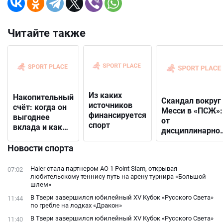
Читайте также
Из каких
Накопительный
Скандал вокруг
источников
счёт: когда он
Месси в «ПСЖ»:
финансируется
выгоднее
от
спорт
вклада и как
дисциплинарно
выбрать
решения до
подходящий
Новости спорта
открытого
конфликта с
Haier стала партнером AO 1 Point Slam, открывая
07:02
фанатами
любительскому теннису путь на арену турнира «Большой
шлем»
В Твери завершился юбилейный XV Кубок «Русского Света»
11:44
по гребле на лодках «Дракон»
В Твери завершился юбилейный XV Кубок «Русского Света»
11:40