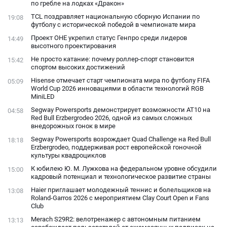
по гребле на лодках «Дракон»
TCL поздравляет национальную сборную Испании по
19:08
футболу с исторической победой в чемпионате мира
Проект ОНЕ укрепил статус Генпро среди лидеров
14:49
высотного проектирования
Не просто катание: почему роллер-спорт становится
15:42
спортом высоких достижений
Hisense отмечает старт чемпионата мира по футболу FIFA
05:09
World Cup 2026 инновациями в области технологий RGB
MiniLED
Segway Powersports демонстрирует возможности AT10 на
04:58
Red Bull Erzbergrodeo 2026, одной из самых сложных
внедорожных гонок в мире
Segway Powersports возрождает Quad Challenge на Red Bull
18:18
Erzbergrodeo, поддерживая рост европейской гоночной
культуры квадроциклов
К юбилею Ю. М. Лужкова на федеральном уровне обсудили
15:00
кадровый потенциал и технологическое развитие страны
Haier приглашает молодежный теннис и болельщиков на
13:08
Roland-Garros 2026 с мероприятием Clay Court Open и Fans
Club
Merach S29R2: велотренажер с автономным питанием
13:13