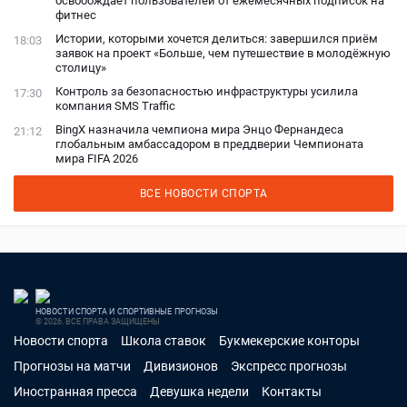
освобождает пользователей от ежемесячных подписок на
фитнес
Истории, которыми хочется делиться: завершился приём
18:03
заявок на проект «Больше, чем путешествие в молодёжную
столицу»
Контроль за безопасностью инфраструктуры усилила
17:30
компания SMS Traffic
BingX назначила чемпиона мира Энцо Фернандеса
21:12
глобальным амбассадором в преддверии Чемпионата
мира FIFA 2026
ВСЕ НОВОСТИ СПОРТА
НОВОСТИ СПОРТА И СПОРТИВНЫЕ ПРОГНОЗЫ
© 2026. ВСЕ ПРАВА ЗАЩИЩЕНЫ
Новости спорта
Школа ставок
Букмекерские конторы
Прогнозы на матчи
Дивизионов
Экспресс прогнозы
Иностранная пресса
Девушка недели
Контакты