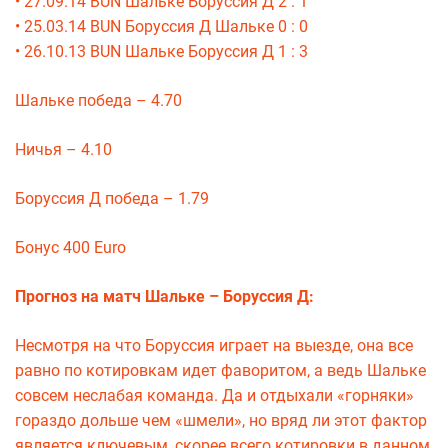
• 27.09.14 BUN Шальке Боруссия Д 2 : 1
• 25.03.14 BUN Боруссия Д Шальке 0 : 0
• 26.10.13 BUN Шальке Боруссия Д 1 : 3
Шальке победа – 4.70
Ничья – 4.10
Боруссия Д победа – 1.79
Бонус 400 Euro
Прогноз на матч Шальке – Боруссия Д:
Несмотря на что Боруссия играет на выезде, она все
равно по котировкам идет фаворитом, а ведь Шальке
совсем неслабая команда. Да и отдыхали «горняки»
гораздо дольше чем «шмели», но вряд ли этот фактор
является ключевым, скорее всего котировки в данном