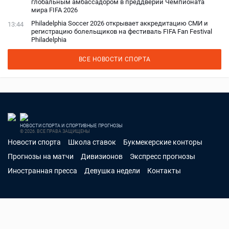
глобальным амбассадором в преддверии Чемпионата
мира FIFA 2026
Philadelphia Soccer 2026 открывает аккредитацию СМИ и
13:44
регистрацию болельщиков на фестиваль FIFA Fan Festival
Philadelphia
ВСЕ НОВОСТИ СПОРТА
НОВОСТИ СПОРТА И СПОРТИВНЫЕ ПРОГНОЗЫ
© 2026. ВСЕ ПРАВА ЗАЩИЩЕНЫ
Новости спорта
Школа ставок
Букмекерские конторы
Прогнозы на матчи
Дивизионов
Экспресс прогнозы
Иностранная пресса
Девушка недели
Контакты