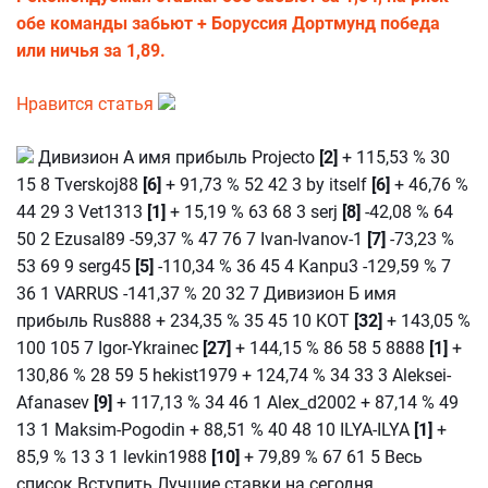
обе команды забьют + Боруссия Дортмунд победа
или ничья за 1,89.
Нравится статья
Дивизион А имя прибыль Projecto
[2]
+ 115,53 % 30
15 8 Tverskoj88
[6]
+ 91,73 % 52 42 3 by itself
[6]
+ 46,76 %
44 29 3 Vet1313
[1]
+ 15,19 % 63 68 3 serj
[8]
-42,08 % 64
50 2 Ezusal89 -59,37 % 47 76 7 Ivan-Ivanov-1
[7]
-73,23 %
53 69 9 serg45
[5]
-110,34 % 36 45 4 Kanpu3 -129,59 % 7
36 1 VARRUS -141,37 % 20 32 7 Дивизион Б имя
прибыль Rus888 + 234,35 % 35 45 10 KOT
[32]
+ 143,05 %
100 105 7 Igor-Ykrainec
[27]
+ 144,15 % 86 58 5 8888
[1]
+
130,86 % 28 59 5 hekist1979 + 124,74 % 34 33 3 Aleksei-
Afanasev
[9]
+ 117,13 % 34 46 1 Alex_d2002 + 87,14 % 49
13 1 Maksim-Pogodin + 88,51 % 40 48 10 ILYA-ILYA
[1]
+
85,9 % 13 3 1 levkin1988
[10]
+ 79,89 % 67 61 5 Весь
список Вступить Лучшие ставки на сегодня