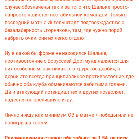
случае обозначены так и за того что Шальке просто-
напросто является нестабильной командой. Только
последний матч с Ингольштадт подтверждает всю
безалаберность «горняков», там, где нужно порой
набрать очки, они их легко отдают.
Ну в какой бы форме не находился Шальке,
противостояние с Боруссией Дортмунд является для
них особенным, как-никак это «рурское дерби», а
дерби это всегда принципиальное противостояние, где
обычно оба клуба обмениваются забитыми голами.
Да и атакующий потенциал тех и других позволяет,
надеется на зрелищную игру.
Лично я жду как минимум ОЗ в матче + победы или не
проигрыша гостей.
Рекомендуемая ставка: обе забьют за 1,54, на риск