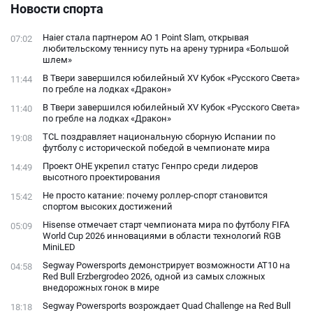
подходящий
Новости спорта
открытого
конфликта с
Haier стала партнером AO 1 Point Slam, открывая
07:02
фанатами
любительскому теннису путь на арену турнира «Большой
шлем»
В Твери завершился юбилейный XV Кубок «Русского Света»
11:44
по гребле на лодках «Дракон»
В Твери завершился юбилейный XV Кубок «Русского Света»
11:40
по гребле на лодках «Дракон»
TCL поздравляет национальную сборную Испании по
19:08
футболу с исторической победой в чемпионате мира
Проект ОНЕ укрепил статус Генпро среди лидеров
14:49
высотного проектирования
Не просто катание: почему роллер-спорт становится
15:42
спортом высоких достижений
Hisense отмечает старт чемпионата мира по футболу FIFA
05:09
World Cup 2026 инновациями в области технологий RGB
MiniLED
Segway Powersports демонстрирует возможности AT10 на
04:58
Red Bull Erzbergrodeo 2026, одной из самых сложных
внедорожных гонок в мире
Segway Powersports возрождает Quad Challenge на Red Bull
18:18