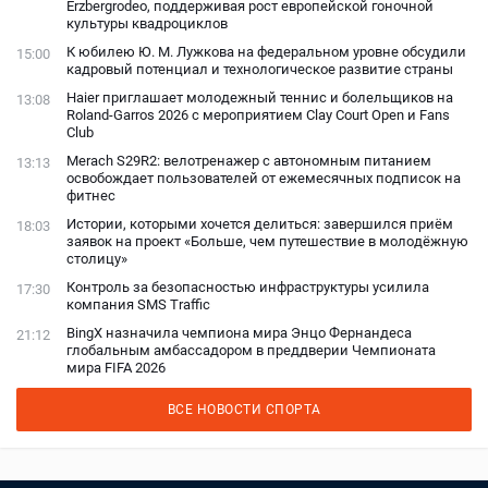
Erzbergrodeo, поддерживая рост европейской гоночной
культуры квадроциклов
К юбилею Ю. М. Лужкова на федеральном уровне обсудили
15:00
кадровый потенциал и технологическое развитие страны
Haier приглашает молодежный теннис и болельщиков на
13:08
Roland-Garros 2026 с мероприятием Clay Court Open и Fans
Club
Merach S29R2: велотренажер с автономным питанием
13:13
освобождает пользователей от ежемесячных подписок на
фитнес
Истории, которыми хочется делиться: завершился приём
18:03
заявок на проект «Больше, чем путешествие в молодёжную
столицу»
Контроль за безопасностью инфраструктуры усилила
17:30
компания SMS Traffic
BingX назначила чемпиона мира Энцо Фернандеса
21:12
глобальным амбассадором в преддверии Чемпионата
мира FIFA 2026
ВСЕ НОВОСТИ СПОРТА