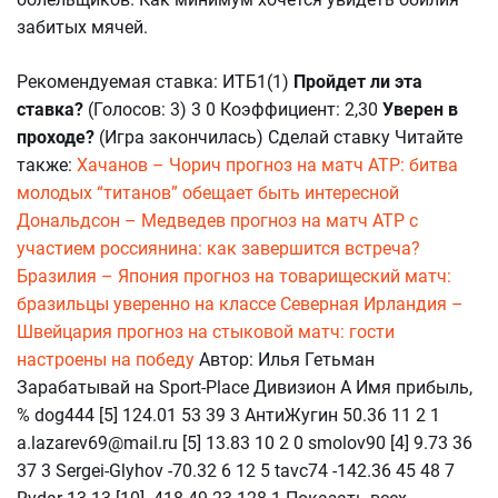
забитых мячей.
Рекомендуемая ставка: ИТБ1(1)
Пройдет ли эта
ставка?
(Голосов: 3) 3 0 Коэффициент: 2,30
Уверен в
проходе?
(Игра закончилась) Сделай ставку Читайте
также:
Хачанов – Чорич прогноз на матч АТР: битва
молодых “титанов” обещает быть интересной
Дональдсон – Медведев прогноз на матч АТР с
участием россиянина: как завершится встреча?
Бразилия – Япония прогноз на товарищеский матч:
бразильцы уверенно на классе
Северная Ирландия –
Швейцария прогноз на стыковой матч: гости
настроены на победу
Автор: Илья Гетьман
Зарабатывай на Sport-Place Дивизион А Имя прибыль,
% dog444 [5] 124.01 53 39 3 АнтиЖугин 50.36 11 2 1
a.lazarev69@mail.ru [5] 13.83 10 2 0 smolov90 [4] 9.73 36
37 3 Sergei-Glyhov -70.32 6 12 5 tavc74 -142.36 45 48 7