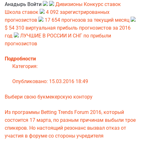
Анадырь Войти
Дивизионы
Конкурс ставок
Школа ставок
4 092 зарегистрированных
прогнозистов
17 654 прогнозов за текущий месяц
$ 54 310 виртуальная прибыль прогнозистов за 2016
год
ЛУЧШИЕ В РОССИИ И СНГ по прибыли
прогнозистов
Подробности
Категория:
Опубликовано: 15.03.2016 18:49
Выбери свою букмекерскую контору
Из программы Betting Trends Forum 2016, который
состоится 17 марта, по разным причинам выбыли трое
спикеров. Но настоящий резонанс вызвал отказ от
участия в форуме со стороны учредителя