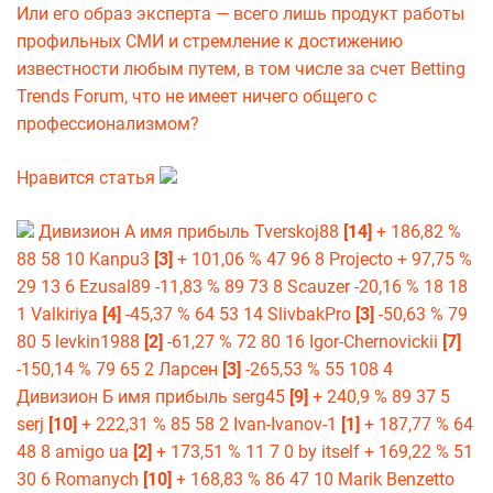
Или его образ эксперта — всего лишь продукт работы
профильных СМИ и стремление к достижению
известности любым путем, в том числе за счет Betting
Trends Forum, что не имеет ничего общего с
профессионализмом?
Нравится статья
Дивизион А имя прибыль Tverskoj88
[14]
+ 186,82 %
88 58 10 Kanpu3
[3]
+ 101,06 % 47 96 8 Projecto + 97,75 %
29 13 6 Ezusal89 -11,83 % 89 73 8 Scauzer -20,16 % 18 18
1 Valkiriya
[4]
-45,37 % 64 53 14 SlivbakPro
[3]
-50,63 % 79
80 5 levkin1988
[2]
-61,27 % 72 80 16 Igor-Chernovickii
[7]
-150,14 % 79 65 2 Ларсен
[3]
-265,53 % 55 108 4
Дивизион Б имя прибыль serg45
[9]
+ 240,9 % 89 37 5
serj
[10]
+ 222,31 % 85 58 2 Ivan-Ivanov-1
[1]
+ 187,77 % 64
48 8 amigo ua
[2]
+ 173,51 % 11 7 0 by itself + 169,22 % 51
30 6 Romanych
[10]
+ 168,83 % 86 47 10 Marik Benzetto