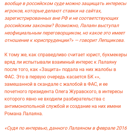
вообще в российском суде можно защищать интересы
игроков, которые делают ставки на сайтах,
зарегистрированных вне РФ и не соответствующих
российским законам? Возможно, Лалаян выступал
неофициальным переговорщиком, но какое это имеет
отношение к юриспруденции?» — говорит Лепщикова.
К тому же, как справедливо считает юрист, букмекеры
вряд ли испытывали взаимный интерес к Лалаяну
после того, как «Защита» подала на них жалобы в
ФАС. Это в первую очередь касается БК «»,
замешанной в скандале с жалобой в ФАС, и ее
почетного президента Олега Журавского, в интересы
которого явно не входили разбирательства с
антимонопольной службой и создание на них имени
Романа Лалаяна.
«Судя по интервью, данного Лалаяном в феврале 2016