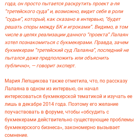
года, он просто пытается раскрутить проект а-ля
“третейского суда” и, возможно, видит себя в роли
“судьи”, который, как сказано в интервью, “будет
решать споры между БК и игроками”. Видимо, в том
числе в целях реализации данного “проекта” Лалаян
хотел познакомиться с букмекерами. Правда, зачем
букмекерам “третейский суд Лалаяна”, последний не
пытался даже предположить или объяснить
публично», — говорит эксперт.
Мария Лепщикова также отметила, что, по рассказу
Лалаяна в одном из интервью, он начал
интересоваться букмекерской тематикой и изучать ее
лишь в декабре 2014 года. Поэтому его желание
поучаствовать в форуме, чтобы «обсудить с
букмекерами действительно существующие проблемы
букмекерского бизнеса», закономерно вызывает
сомнение.