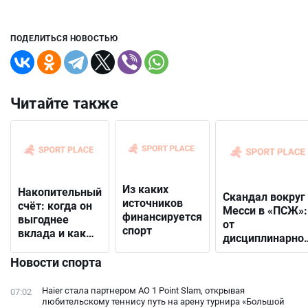
ПОДЕЛИТЬСЯ НОВОСТЬЮ
Читайте также
Из каких
Накопительный
Скандал вокруг
источников
счёт: когда он
Месси в «ПСЖ»:
финансируется
выгоднее
от
спорт
вклада и как
дисциплинарно
выбрать
решения до
подходящий
Новости спорта
открытого
конфликта с
Haier стала партнером AO 1 Point Slam, открывая
07:02
фанатами
любительскому теннису путь на арену турнира «Большой