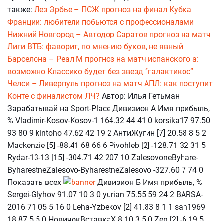
также:
Лез Эрбье – ПСЖ прогноз на финал Кубка
Франции: любители побьются с профессионалами
Нижний Новгород – Автодор Саратов прогноз на матч
Лиги ВТБ: фаворит, по мнению буков, не явный
Барселона – Реал М прогноз на матч испанского а:
возможно Классико будет без звезд “галактикос”
Челси – Ливерпуль прогноз на матч АПЛ: как поступит
Конте с финалистом ЛЧ?
Автор: Илья Гетьман
Зарабатывай на Sport-Place Дивизион А Имя прибыль,
% Vladimir-Kosov-Kosov-1 164.32 44 41 0 korsika17 97.50
93 80 9 kintoho 47.62 42 19 2 АнтиЖугин [7] 20.58 8 5 2
Mackenzie [5] -88.41 68 66 6 Pivohleb [2] -128.71 32 31 5
Rydar-13-13 [15] -304.71 42 207 10 ZalesovoneByhare-
ByharestneZalesovo-ByharestneZalesovo -327.60 7 74 0
Показать всех
Дивизион Б Имя прибыль, %
Sergei-Glyhov 91.07 10 3 0 yurian 75.55 59 24 2 BARSA-
2016 71.05 5 16 0 Leha-Yzbekov [2] 41.83 8 1 1 san1969
18.87 5 5 0 НовичокВставкаХ 8.10 3 5 0 Zen [2] -6.19 5