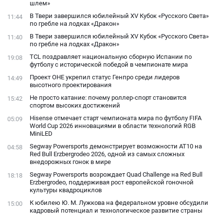
шлем»
В Твери завершился юбилейный XV Кубок «Русского Света»
11:44
по гребле на лодках «Дракон»
В Твери завершился юбилейный XV Кубок «Русского Света»
11:40
по гребле на лодках «Дракон»
TCL поздравляет национальную сборную Испании по
19:08
футболу с исторической победой в чемпионате мира
Проект ОНЕ укрепил статус Генпро среди лидеров
14:49
высотного проектирования
Не просто катание: почему роллер-спорт становится
15:42
спортом высоких достижений
Hisense отмечает старт чемпионата мира по футболу FIFA
05:09
World Cup 2026 инновациями в области технологий RGB
MiniLED
Segway Powersports демонстрирует возможности AT10 на
04:58
Red Bull Erzbergrodeo 2026, одной из самых сложных
внедорожных гонок в мире
Segway Powersports возрождает Quad Challenge на Red Bull
18:18
Erzbergrodeo, поддерживая рост европейской гоночной
культуры квадроциклов
К юбилею Ю. М. Лужкова на федеральном уровне обсудили
15:00
кадровый потенциал и технологическое развитие страны