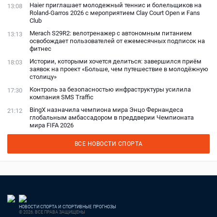
Haier приглашает молодежный теннис и болельщиков на
13:08
Roland-Garros 2026 с мероприятием Clay Court Open и Fans
Club
Merach S29R2: велотренажер с автономным питанием
13:13
освобождает пользователей от ежемесячных подписок на
фитнес
Истории, которыми хочется делиться: завершился приём
18:03
заявок на проект «Больше, чем путешествие в молодёжную
столицу»
Контроль за безопасностью инфраструктуры усилила
17:30
компания SMS Traffic
BingX назначила чемпиона мира Энцо Фернандеса
21:12
глобальным амбассадором в преддверии Чемпионата
мира FIFA 2026
ВСЕ НОВОСТИ СПОРТА
НОВОСТИ СПОРТА И СПОРТИВНЫЕ ПРОГНОЗЫ
© 2026. ВСЕ ПРАВА ЗАЩИЩЕНЫ