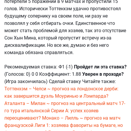
потерпели 5 поражений в 9 матчах и пропустили 15
голов. Исторически Тоттенхэм удачно противостоял
будущему сопернику на своем поле, ни разу не
позволял у себя отбирать очки. Единственное что
может стать проблемой для хозяев, так это отсутствие
Сон Хын Мина, который пропустит встречу из-за
дисквалификации. Но все же, думаю и без него
команда обязана справляться.
Рекомендуемая ставка: Ф1 (-1)
Пройдет ли эта ставка?
(Голосов: 0) 0 0 Коэффициент: 1.88
Уверен в проходе?
(Игра закончилась) Сделай ставку Читайте также:
Тоттенхэм – Челси ~ прогноз на лондонское дерби:
как завершится дуэль Моуринью и Лэмпарда?
Аталанта – Милан ~ прогноз на центральный матч 17-
го тура итальянской Серии А: успех хозяев
переоценивают?
Монако – Лилль ~ прогноз на матч
французской Лиги 1: хозяева фавориты на бумаге, но