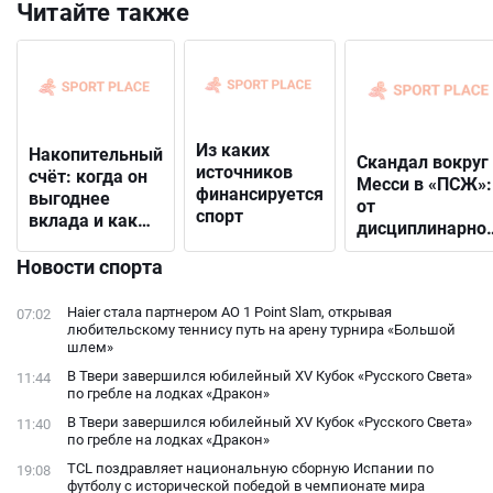
Читайте также
Из каких
Накопительный
Скандал вокруг
источников
счёт: когда он
Месси в «ПСЖ»:
финансируется
выгоднее
от
спорт
вклада и как
дисциплинарно
выбрать
решения до
подходящий
Новости спорта
открытого
конфликта с
Haier стала партнером AO 1 Point Slam, открывая
07:02
фанатами
любительскому теннису путь на арену турнира «Большой
шлем»
В Твери завершился юбилейный XV Кубок «Русского Света»
11:44
по гребле на лодках «Дракон»
В Твери завершился юбилейный XV Кубок «Русского Света»
11:40
по гребле на лодках «Дракон»
TCL поздравляет национальную сборную Испании по
19:08
футболу с исторической победой в чемпионате мира