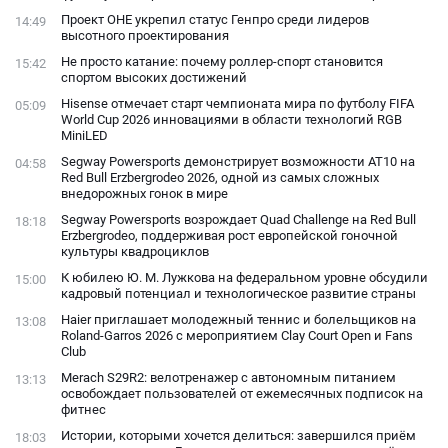
Проект ОНЕ укрепил статус Генпро среди лидеров
14:49
высотного проектирования
Не просто катание: почему роллер-спорт становится
15:42
спортом высоких достижений
Hisense отмечает старт чемпионата мира по футболу FIFA
05:09
World Cup 2026 инновациями в области технологий RGB
MiniLED
Segway Powersports демонстрирует возможности AT10 на
04:58
Red Bull Erzbergrodeo 2026, одной из самых сложных
внедорожных гонок в мире
Segway Powersports возрождает Quad Challenge на Red Bull
18:18
Erzbergrodeo, поддерживая рост европейской гоночной
культуры квадроциклов
К юбилею Ю. М. Лужкова на федеральном уровне обсудили
15:00
кадровый потенциал и технологическое развитие страны
Haier приглашает молодежный теннис и болельщиков на
13:08
Roland-Garros 2026 с мероприятием Clay Court Open и Fans
Club
Merach S29R2: велотренажер с автономным питанием
13:13
освобождает пользователей от ежемесячных подписок на
фитнес
Истории, которыми хочется делиться: завершился приём
18:03