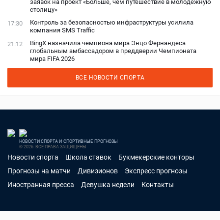
заявок на проект «Больше, чем путешествие в молодёжную
столицу»
Контроль за безопасностью инфраструктуры усилила
17:30
компания SMS Traffic
BingX назначила чемпиона мира Энцо Фернандеса
21:12
глобальным амбассадором в преддверии Чемпионата
мира FIFA 2026
ВСЕ НОВОСТИ СПОРТА
НОВОСТИ СПОРТА И СПОРТИВНЫЕ ПРОГНОЗЫ
© 2026. ВСЕ ПРАВА ЗАЩИЩЕНЫ
Новости спорта
Школа ставок
Букмекерские конторы
Прогнозы на матчи
Дивизионов
Экспресс прогнозы
Иностранная пресса
Девушка недели
Контакты