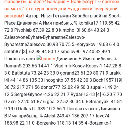
фавориты на деле?
Бавария – Вольфсбург ~ прогноз
на матч 17-го тура немецкой Бундеслиги: очередной
разгром?
Автор: Илья Гетьман Зарабатывай на Sport-
Place Дивизион А Имя прибыль, % korsika17 119.55 42
72 0 Pivohleb 67.39 22 8 0 kintoho [3] 60.64 43 24 3
ZalesovoneByhare-ByharestneZalesovo-
ByharestneZalesovo 30.98 70 75 5 -Koryakov 19.68 6 4 0
shtrih87 [3] -62.98 44 80 17 smolov90 -97.40 32 49 1
Показать всех
Дивизион Б Имя прибыль, %
RomanS 203.65 14 41 1 Vladimir-Kosov-Kosov-1 147.28 8
3 0 Batistuta 73.24 23 33 0 gorand23 61.29 80 71 9 urakk
[4] 44.14 86 135 33 incognito 37.55 42 30 3 Boch1957 [19]
36.72 217 271 56 donor777 22.02 49 50 3 supal -1.49 24
12 5 Sergei-Glyhov -4.26 22 21 7 Rydar-13-13 [4] -6.20 7 70
0 Zen -22.20 51 87 6 gaa -22.52 30 34 0 Betmanyak -41.81
9 19 0 Dallas-I-I -339.10 2 56 1 Показать всех Дивизион
В Имя прибыль, % Ateist 249.47 136 207 17 tavc74
188.98 22 11 0 -Borzenko 118.13 14 35 4 -Borzenko-1