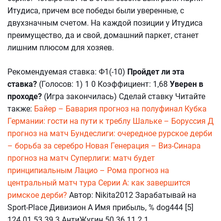
Итудиса, причем все победы были уверенные, с
двухзначным счетом. На каждой позиции у Итудиса
преимущество, да и свой, домашний паркет, станет
лишним плюсом для хозяев.
Рекомендуемая ставка: Ф1(-10)
Пройдет ли эта
ставка?
(Голосов: 1) 1 0 Коэффициент: 1,68
Уверен в
проходе?
(Игра закончилась) Сделай ставку Читайте
также:
Байер – Бавария прогноз на полуфинал Кубка
Германии: гости на пути к треблу
Шальке – Боруссия Д
прогноз на матч Бундеслиги: очередное рурское дерби
– борьба за серебро
Новая Генерация – Виз-Синара
прогноз на матч Суперлиги: матч будет
принципиальным
Лацио – Рома прогноз на
центральный матч тура Серии А: как завершится
римское дерби?
Автор: Nikita2012 Зарабатывай на
Sport-Place Дивизион А Имя прибыль, % dog444 [5]
124.01 53 39 3 АнтиЖугин 50.36 11 2 1