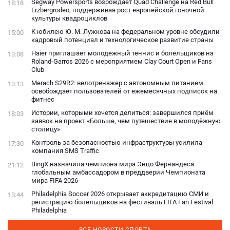
Segway Powersports возрождает Quad Challenge на Red Bull
18:18
Erzbergrodeo, поддерживая рост европейской гоночной
культуры квадроциклов
К юбилею Ю. М. Лужкова на федеральном уровне обсудили
15:00
кадровый потенциал и технологическое развитие страны
Haier приглашает молодежный теннис и болельщиков на
13:08
Roland-Garros 2026 с мероприятием Clay Court Open и Fans
Club
Merach S29R2: велотренажер с автономным питанием
13:13
освобождает пользователей от ежемесячных подписок на
фитнес
Истории, которыми хочется делиться: завершился приём
18:03
заявок на проект «Больше, чем путешествие в молодёжную
столицу»
Контроль за безопасностью инфраструктуры усилила
17:30
компания SMS Traffic
BingX назначила чемпиона мира Энцо Фернандеса
21:12
глобальным амбассадором в преддверии Чемпионата
мира FIFA 2026
Philadelphia Soccer 2026 открывает аккредитацию СМИ и
13:44
регистрацию болельщиков на фестиваль FIFA Fan Festival
Philadelphia
ВСЕ НОВОСТИ СПОРТА