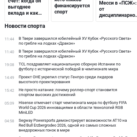
счёт: когда он
Месси в «ПСЖ»:
финансируется
выгоднее
от
спорт
вклада и как
дисциплинарно
выбрать
решения до
подходящий
Новости спорта
открытого
конфликта с
В Твери завершился юбилейный XV Кубок «Русского Света»
11:44
фанатами
по гребле на лодках «Дракон»
В Твери завершился юбилейный XV Кубок «Русского Света»
11:40
по гребле на лодках «Дракон»
TCL поздравляет национальную сборную Испании по
19:08
футболу с исторической победой в чемпионате мира
Проект ОНЕ укрепил статус Генпро среди лидеров
14:49
высотного проектирования
Не просто катание: почему роллер-спорт становится
15:42
спортом высоких достижений
Hisense отмечает старт чемпионата мира по футболу FIFA
05:09
World Cup 2026 инновациями в области технологий RGB
MiniLED
Segway Powersports демонстрирует возможности AT10 на
04:58
Red Bull Erzbergrodeo 2026, одной из самых сложных
внедорожных гонок в мире