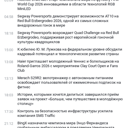
05:09
World Cup 2026 инновациями в области технологий RGB
MiniLED
Segway Powersports демонстрирует возможности AT10 на
04:58
Red Bull Erzbergrodeo 2026, одной из самых сложных
внедорожных гонок в мире
Segway Powersports возрождает Quad Challenge на Red Bull
18:18
Erzbergrodeo, поддерживая рост европейской гоночной
культуры квадроциклов
К юбилею Ю. М. Лужкова на федеральном уровне обсудили
15:00
кадровый потенциал и технологическое развитие страны
Haier приглашает молодежный теннис и болельщиков на
13:08
Roland-Garros 2026 с мероприятием Clay Court Open и Fans
Club
Merach S29R2: велотренажер с автономным питанием
13:13
освобождает пользователей от ежемесячных подписок на
фитнес
Истории, которыми хочется делиться: завершился приём
18:03
заявок на проект «Больше, чем путешествие в молодёжную
столицу»
Контроль за безопасностью инфраструктуры усилила
17:30
компания SMS Traffic
BingX назначила чемпиона мира Энцо Фернандеса
21:12
глобальным амбассадором в преддверии Чемпионата