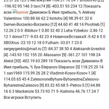
25.57 28 123 3 АнтиЖугин -104.31 16 24 1 smolov90 [22]
-196.92 95 146 3 tavc74 [8] -403.51 93 234 12 Показать
всех
Дивизион Б Имя прибыль, % Aleksey
Valentinov 100.88 66 62 2 kintoho [4] 98.39 61 32 6
Semen-Borzenko-Borzenko [12] 44.60 41 48 14 Pivohleb [1]
12.26 2 0 0 -Bibikov-1 0.80 32 40 2 Leha-Yzbekov -2.86 12
12 1 donor777 -9.03 42 23 4 НовичокВставкаХ -9.42 6 5 0
XBOXrus -23.10 12 18 0 Fulham -33.01 7 23 0
sergeygenkis@mail.ru [7] -84.37 38 50 4 Aleksandr-Izvestnii
[4] -143.93 152 155 20 -Massarov [9] -361.27 101 198 24
Ateist [30] -402.19 63 289 18 Показать всех Дивизион В
Имя прибыль, % Ilya-Stepanov-Stepanov [3] 118.25 20 14
1 san1969 115.99 26 28 2 Vladimir-Kosov-Kosov-1 [4]
114.05 65 45 4 ZalesovoneByhare-ByharestneZalesovo-
ByharestneZalesovo [9] 83.32 45 68 5 -Petrov-5 [1] 64.88
16 6 3 Mackenzie 53.73 93 71 9 -Kalinina 46.76 17 24 7
Все игроки Вступить