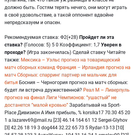
должно быть. Гостям терять нечего, они могут играть
в своё удовольствие, а такой оппонент вдвойне
непредсказуем и опасен.
Рекомендуемая ставка: Ф2(+28)
Пройдет ли эта
ставка?
(Голосов: 5) 5 0 Коэффициент: 1,7
Уверен в
проходе?
(Игра закончилась) Сделай ставку Читайте
также:
Мексика – Уэльс прогноз на товарищеский
матч сборных команд
Франция – Ирландия прогноз на
матч Сборных: спарринг партнер не мальчик для
битья
Босния – Черногория прогноз на матч сборных:
будет ли встреча дружественной?
Реал М – Ливерпуль
прогноз на финал Лиги Чемпионов: “ушастый” не
достанется “малой кровью”
Зарабатывай на Sport-
Place Дивизион А Имя прибыль, % korsika17 70.30 45 20
1 a.lazarev69@mail.ru [23] 46.14 164 61 12 Sergei-Glyhov
[3] 42.26 18 19 3 dog444 32.22 65 73 5 Rydar-13-13 [10]