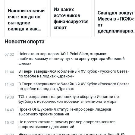
Из каких
Накопительный
Скандал вокруг
источников
счёт: когда он
Месси в «ПСЖ»:
финансируется
выгоднее
от
спорт
вклада и как
дисциплинарно
выбрать
решения до
подходящий
Новости спорта
открытого
конфликта с
Haier стала партнером AO 1 Point Slam, открывая
07:02
фанатами
любительскому теннису путь на арену турнира «Большой
шлем»
В Твери завершился юбилейный XV Кубок «Русского Света»
11:44
по гребле на лодках «Дракон»
В Твери завершился юбилейный XV Кубок «Русского Света»
11:40
по гребле на лодках «Дракон»
TCL поздравляет национальную сборную Испании по
19:08
футболу с исторической победой в чемпионате мира
Проект ОНЕ укрепил статус Генпро среди лидеров
14:49
высотного проектирования
Не просто катание: почему роллер-спорт становится
15:42
спортом высоких достижений
Hisense отмечает старт чемпионата мира по футболу FIFA