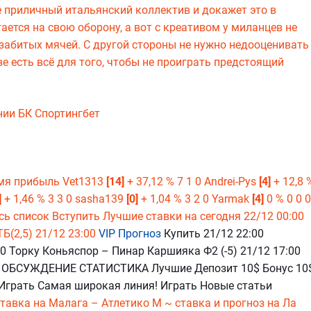
е приличный итальянский коллектив и докажет это в
ается на свою оборону, а вот с креативом у миланцев не
 забитых мячей. С другой стороны не нужно недооценивать
зе есть всё для того, чтобы не проиграть предстоящий
нии БК Спортингбет
мя прибыль Vet1313
[14]
+ 37,12 % 7 1 0 Andrei-Pys
[4]
+ 12,8 
]
+ 1,46 % 3 3 0 sasha139
[0]
+ 1,04 % 3 2 0 Yarmak
[4]
0 % 0 0 0
есь список Вступить Лучшие ставки на сегодня 22/12 00:00
Б(2,5) 21/12 23:00
VIP Прогноз
Купить 21/12 22:00
 Торку Коньяспор – Пинар Каршияка Ф2 (-5) 21/12 17:00
ЛЕ ОБСУЖДЕНИЕ СТАТИСТИКА Лучшие Депозит 10$ Бонус 10
Играть Самая широкая линия! Играть Новые статьи
ставка на
Малага – Атлетико М ~ ставка и прогноз на Ла