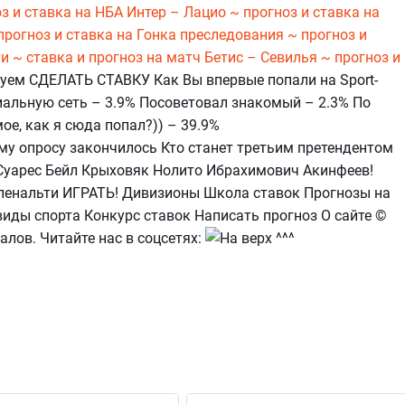
з и ставка на НБА
Интер – Лацио ~ прогноз и ставка на
прогноз и ставка на
Гонка преследования ~ прогноз и
и ~ ставка и прогноз на матч
Бетис – Севилья ~ прогноз и
уем СДЕЛАТЬ СТАВКУ Как Вы впервые попали на Sport-
циальную сеть – 3.9% Посоветовал знакомый – 2.3% По
ое, как я сюда попал?)) – 39.9%
ому опросу закончилось Кто станет третьим претендентом
Суарес Бейл Крыховяк Нолито Ибрахимович Акинфеев!
 пенальти ИГРАТЬ! Дивизионы Школа ставок Прогнозы на
виды спорта Конкурс ставок Написать прогноз О сайте ©
налов. Читайте нас в соцсетях: