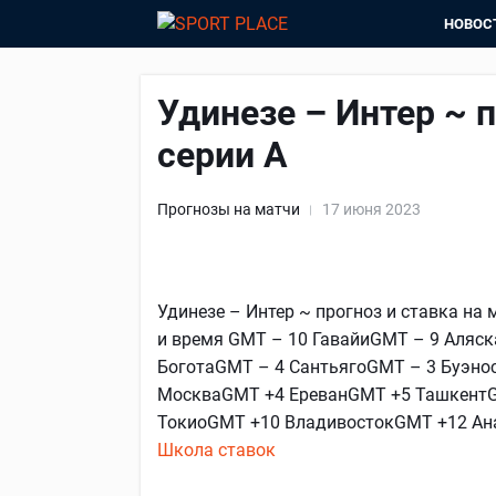
НОВОС
Удинезе – Интер ~ п
серии А
Прогнозы на матчи
17 июня 2023
Удинезе – Интер ~ прогноз и ставка на м
и время GMT – 10 ГавайиGMT – 9 Аляс
БоготаGMT – 4 СантьягоGMT – 3 Буэн
МоскваGMT +4 ЕреванGMT +5 ТашкентG
ТокиоGMT +10 ВладивостокGMT +12 Ан
Школа ставок