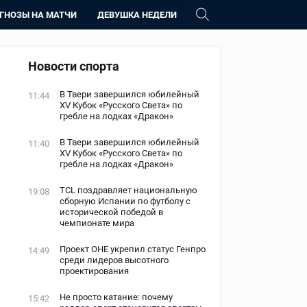
ГНОЗЫ НА МАТЧИ
ДЕВУШКА НЕДЕЛИ
Новости спорта
В Твери завершился юбилейный
11:44
XV Кубок «Русского Света» по
гребле на лодках «Дракон»
В Твери завершился юбилейный
11:40
XV Кубок «Русского Света» по
гребле на лодках «Дракон»
TCL поздравляет национальную
19:08
сборную Испании по футболу с
исторической победой в
чемпионате мира
Проект ОНЕ укрепил статус Генпро
14:49
среди лидеров высотного
проектирования
Не просто катание: почему
15:42