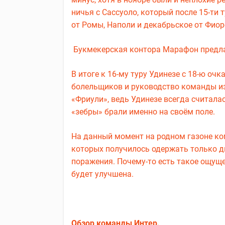
ничья с Сассуоло, который после 15-ти
от Ромы, Наполи и декабрьское от Фио
Букмекерская контора Марафон предла
В итоге к 16-му туру Удинезе с 18-ю оч
болельщиков и руководство команды из 
«Фриули», ведь Удинезе всегда считал
«зебры» брали именно на своём поле.
На данный момент на родном газоне ко
которых получилось одержать только д
поражения. Почему-то есть такое ощущ
будет улучшена.
Обзор команды Интер.