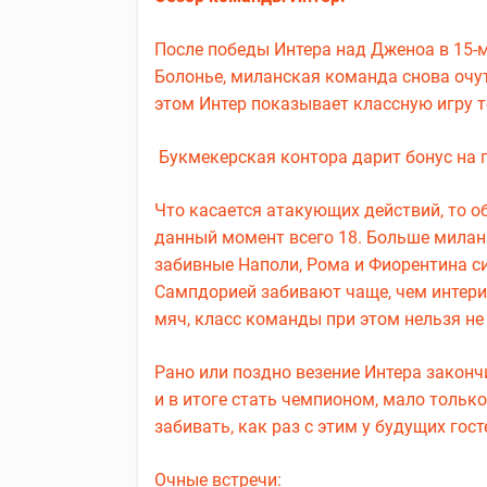
После победы Интера над Дженоа в 15-м
Болонье, миланская команда снова очу
этом Интер показывает классную игру т
Букмекерская контора дарит бонус на п
Что каcается атакующих действий, то о
данный момент всего 18. Больше миланц
забивные Наполи, Рома и Фиорентина сил
Сампдорией забивают чаще, чем интери
мяч, класс команды при этом нельзя не
Рано или поздно везение Интера законч
и в итоге стать чемпионом, мало тольк
забивать, как раз с этим у будущих гос
Очные встречи: