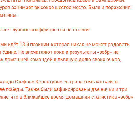
 туров занимает высокое шестое место. Были и поражения:
рентины.
гает лучшие коэффициенты на ставки!
ками идёт 13-й позиции, которая никак не может радовать
Удине. Не впечатляют пока и результаты «зебр» на
ась домашней командой и львиную долю своих очков,
манда Стефоно Колантуоно сыграла семь матчей, в
ве победы. Также были зафиксированы две ничьи и три
ение, что в ближайшее время домашняя статистика «зебр»