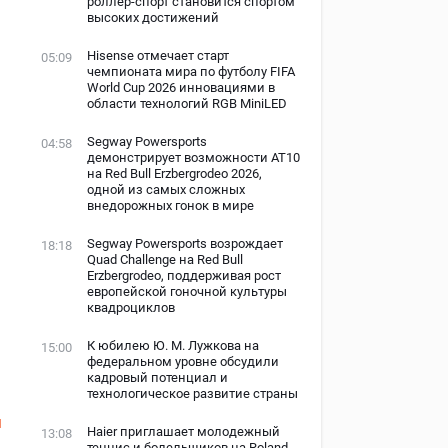
роллер-спорт становится спортом
высоких достижений
Hisense отмечает старт
05:09
чемпионата мира по футболу FIFA
World Cup 2026 инновациями в
области технологий RGB MiniLED
Segway Powersports
04:58
демонстрирует возможности AT10
на Red Bull Erzbergrodeo 2026,
одной из самых сложных
внедорожных гонок в мире
Segway Powersports возрождает
18:18
Quad Challenge на Red Bull
Erzbergrodeo, поддерживая рост
европейской гоночной культуры
квадроциклов
К юбилею Ю. М. Лужкова на
15:00
федеральном уровне обсудили
кадровый потенциал и
технологическое развитие страны
м
Haier приглашает молодежный
13:08
теннис и болельщиков на Roland-