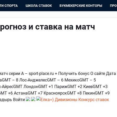
ТИ СПОРТА
ШКОЛА СТАВОК
БУКМЕКЕРСКИЕ КОНТОРЫ
ПРО
рогноз и ставка на матч
атч серии А – sport-place.ru + Получить бонус О сайте Дата
каGMT – 8 Лос-АнджелесGMT – 6 МехикоGMT – 5
ос-АйресGMT ЛондонGMT +1 ПарижGMT +2 КиевGMT +3
MT +6 АстанаGMT +7 КрасноярскGMT +8 ПекинGMT +9
адырь Войти
Дивизионы
Конкурс ставок