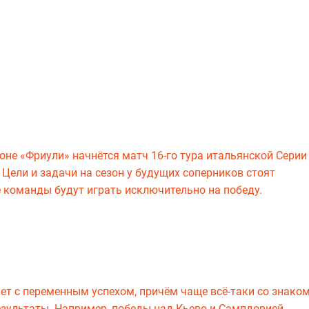
ионе «Фриули» начнётся матч 16-го тура итальянской Серии
Цели и задачи на сезон у будущих соперников стоят
 команды будут играть исключительно на победу.
ет с переменным успехом, причём чаще всё-таки со знако
результаты. Например, победы над Кьево и Сампдорией,