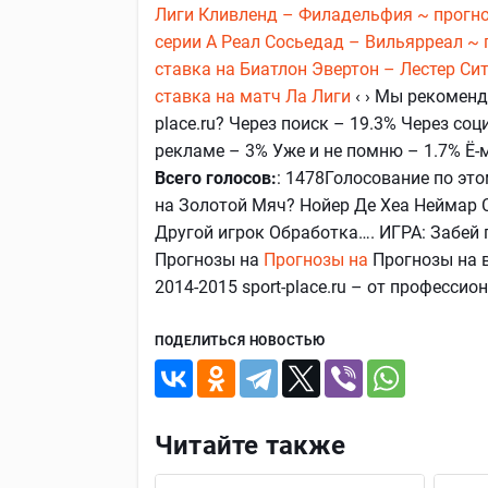
Лиги
Кливленд – Филадельфия ~ прогно
серии А
Реал Сосьедад – Вильярреал ~ 
ставка на Биатлон
Эвертон – Лестер Сит
ставка на матч Ла Лиги
‹ › Мы рекоменд
place.ru? Через поиск – 19.3% Через со
рекламе – 3% Уже и не помню – 1.7% Ё-м
Всего голосов:
: 1478Голосование по эт
на Золотой Мяч? Нойер Де Хеа Неймар 
Другой игрок Обработка…. ИГРА: Забей
Прогнозы на
Прогнозы на
Прогнозы на 
2014-2015 sport-place.ru – от профессио
ПОДЕЛИТЬСЯ НОВОСТЬЮ
Читайте также