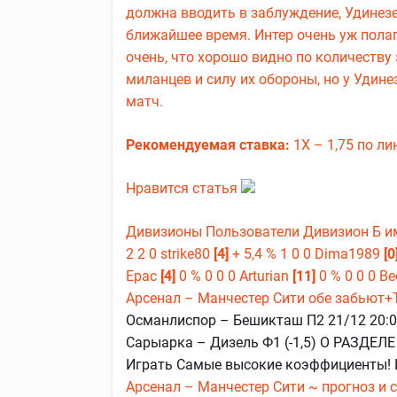
должна вводить в заблуждение, Удинез
ближайшее время. Интер очень уж полаг
очень, что хорошо видно по количеству
миланцев и силу их обороны, но у Удине
матч.
Рекомендуемая ставка:
1Х – 1,75 по ли
Нравится статья
Дивизионы Пользователи Дивизион Б и
2 2 0 strike80
[4]
+ 5,4 % 1 0 0 Dima1989
[0
Ерас
[4]
0 % 0 0 0 Arturian
[11]
0 % 0 0 0 В
Арсенал – Манчестер Сити обе забьют+Т
Османлиспор – Бешикташ П2 21/12 20:00
Сарыарка – Дизель Ф1 (-1,5) О РАЗДЕ
Играть Самые высокие коэффициенты! 
Арсенал – Манчестер Сити ~ прогноз и 