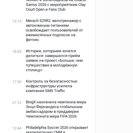
Garros 2026 с мероприятием Clay
Court Open и Fans Club
Merach S29R2: велотренажер с
13:13
автономным питанием
освобождает пользователей от
ежемесячных подписок на
фитнес
Истории, которыми хочется
18:03
делиться: завершился приём
заявок на проект «Больше, чем
путешествие в молодёжную
столицу»
Контроль за безопасностью
17:30
инфраструктуры усилила
компания SMS Traffic
BingX назначила чемпиона мира
21:12
Энцо Фернандеса глобальным
амбассадором в преддверии
Чемпионата мира FIFA 2026
Philadelphia Soccer 2026 открывает
13:44
аккредитацию СМИ и