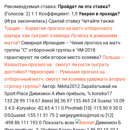
Рекомендуемая ставка:
Пройдет ли эта ставка?
(Голосов: 2) 1 1 Коэффициент: 1,9
Уверен в проходе?
(Игра закончилась) Сделай ставку Читайте также:
Турция – Хорватия прогноз на матч отборочного
раунда: как сыграет команда Луческу в домашнем
матче?
Северная Ирландия – Чехия прогноз на матч
группы “С” отборочной группы к ЧМ-2018:
гарантируют ли себе второе место хозяева?
Польша –
Казахстан прогноз на : смогут ли гости сыграть
достойно?
Черногория – Румыния прогноз на
отборочный матч: смогут ли хозяева удержать вторую
строчку группы?
Автор: Nikita2012 Зарабатывай на
Sport-Place Дивизион А Имя прибыль, % korsika17
133.28 99 114 67 Ateist [6] 36.97 135 465 24 Suarez 10.09
3 4 0 -Koryakov -82.65 4 11 0 Pivohleb [10] -115.90 9 30 0
DSQuared -155.11 51 75 2 sergeygenkis@mail.ru [12]
-498.86 111 193 0 Показать всех
Дивизион Б
Имя прибыль, % Vladimir-Kosov-Kosov-1 86.92 15 10 1