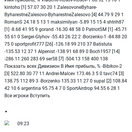
kintoho [1] 57.07 30 20 1 ZalesovoneByhare-
ByharestneZalesovo-ByharestneZalesovo [4] 44.79 9 29 1
RomanS 24.18 5 13 1 maksimilyan -5.89 15 15 4 shtrih87
[1] -8.68 41 95 9 gorand -16.30 48 58 0 PatriotSM [1] -45.71
55 61 0 Sergei-Glyhov -55.43 26 22 2 -Borzenko-1 -84.88 20
75 0 sportprofit777 [26] -126.18 99 210 37 Batistuta
-135.53 12 37 1 Alpenist -138.91 68 89 0 Boch1957 [14]
-286.11 260 283 69 ser58 [7] -504.13 158 400 138
Показать всех Дивизион В Имя прибыль, % -Bibikov-2
[3] 522.80 30 77 11 Andrei-Malcev 173.46 3 5 0 tavc74 [3]
138.75 112 89 3 -Borzenko 135.33 11 27 0 supal [2] 108.84
42 10 6 argentina 95.75 4 7 0 SportAirdrop 94.55 6 28 1
Все игроки Вступить
09:23