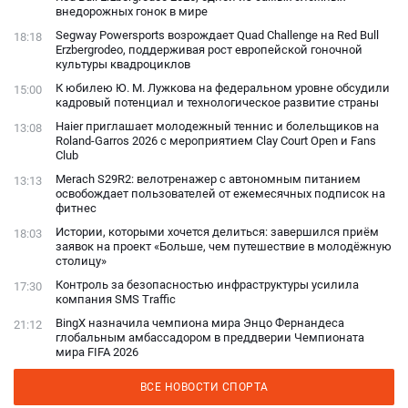
внедорожных гонок в мире
Segway Powersports возрождает Quad Challenge на Red Bull
18:18
Erzbergrodeo, поддерживая рост европейской гоночной
культуры квадроциклов
К юбилею Ю. М. Лужкова на федеральном уровне обсудили
15:00
кадровый потенциал и технологическое развитие страны
Haier приглашает молодежный теннис и болельщиков на
13:08
Roland-Garros 2026 с мероприятием Clay Court Open и Fans
Club
Merach S29R2: велотренажер с автономным питанием
13:13
освобождает пользователей от ежемесячных подписок на
фитнес
Истории, которыми хочется делиться: завершился приём
18:03
заявок на проект «Больше, чем путешествие в молодёжную
столицу»
Контроль за безопасностью инфраструктуры усилила
17:30
компания SMS Traffic
BingX назначила чемпиона мира Энцо Фернандеса
21:12
глобальным амбассадором в преддверии Чемпионата
мира FIFA 2026
ВСЕ НОВОСТИ СПОРТА