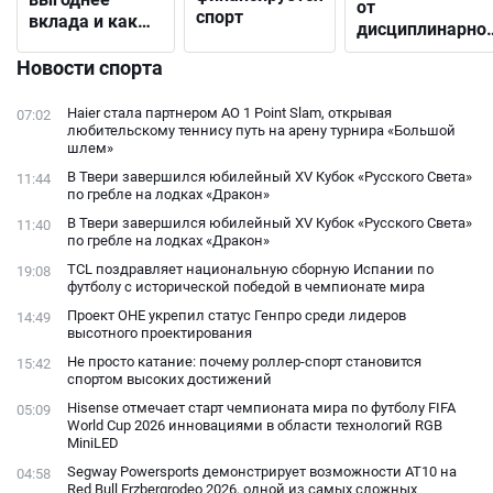
от
спорт
вклада и как
дисциплинарно
выбрать
решения до
подходящий
Новости спорта
открытого
конфликта с
Haier стала партнером AO 1 Point Slam, открывая
07:02
фанатами
любительскому теннису путь на арену турнира «Большой
шлем»
В Твери завершился юбилейный XV Кубок «Русского Света»
11:44
по гребле на лодках «Дракон»
В Твери завершился юбилейный XV Кубок «Русского Света»
11:40
по гребле на лодках «Дракон»
TCL поздравляет национальную сборную Испании по
19:08
футболу с исторической победой в чемпионате мира
Проект ОНЕ укрепил статус Генпро среди лидеров
14:49
высотного проектирования
Не просто катание: почему роллер-спорт становится
15:42
спортом высоких достижений
Hisense отмечает старт чемпионата мира по футболу FIFA
05:09
World Cup 2026 инновациями в области технологий RGB
MiniLED
Segway Powersports демонстрирует возможности AT10 на
04:58
Red Bull Erzbergrodeo 2026, одной из самых сложных