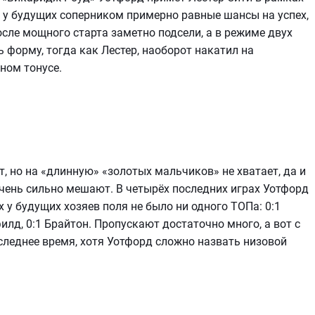
о у будущих соперником примерно равные шансы на успех,
осле мощного старта заметно подсели, а в режиме двух
 форму, тогда как Лестер, наоборот накатил на
ном тонусе.
, но на «длинную» «золотых мальчиков» не хватает, да и
ень сильно мешают. В четырёх последних играх Уотфорд
х у будущих хозяев поля не было ни одного ТОПа: 0:1
филд, 0:1 Брайтон. Пропускают достаточно много, а вот с
следнее время, хотя Уотфорд сложно назвать низовой