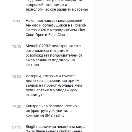
кадровый потенциал и
технологическое развитие страны
Haier приглашает молодежный
13:08
теннис и болельщиков на Roland-
Garros 2026 с мероприятием Clay
Court Open и Fans Club
Merach S29R2: велотренажер с
13:13
автономным питанием
освобождает пользователей от
ежемесячных подписок на
фитнес
Истории, которыми хочется
18:03
делиться: завершился приём
заявок на проект «Больше, чем
путешествие в молодёжную
столицу»
Контроль за безопасностью
17:30
инфраструктуры усилила
компания SMS Traffic
BingX назначила чемпиона мира
21:12
Энцо Фернандеса глобальным