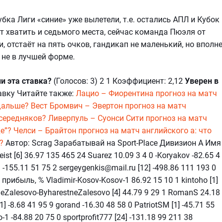
убка Лиги «синие» уже вылетели, т.е. остались АПЛ и Кубок
т хватить и седьмого места, сейчас команда Пюэля от
, отстаёт на пять очков, гандикап не маленький, но вполн
не в лучшей форме.
и эта ставка?
(Голосов: 3) 2 1 Коэффициент: 2,12
Уверен в
авку Читайте также:
Лацио – Фиорентина прогноз на матч
 дальше?
Вест Бромвич – Эвертон прогноз на матч
 середняков?
Ливерпуль – Суонси Сити прогноз на матч
е”?
Челси – Брайтон прогноз на матч английского а: что
?
Автор: Scrag Зарабатывай на Sport-Place Дивизион А Имя
st [6] 36.97 135 465 24 Suarez 10.09 3 4 0 -Koryakov -82.65 4
 -155.11 51 75 2 sergeygenkis@mail.ru [12] -498.86 111 193 0
рибыль, % Vladimir-Kosov-Kosov-1 86.92 15 10 1 kintoho [1]
neZalesovo-ByharestneZalesovo [4] 44.79 9 29 1 RomanS 24.18
1] -8.68 41 95 9 gorand -16.30 48 58 0 PatriotSM [1] -45.71 55
-1 -84.88 20 75 0 sportprofit777 [24] -131.18 99 211 38