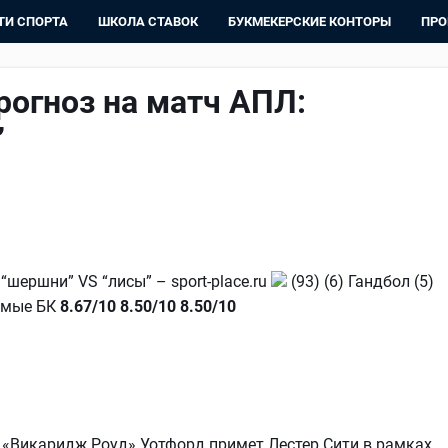
ТИ СПОРТА
ШКОЛА СТАВОК
БУКМЕКЕРСКИЕ КОНТОРЫ
ПРО
рогноз на матч АПЛ:
”
“шершни” VS “лисы” – sport-place.ru
(93) (6) Гандбол (5)
уемые БК
8.67/10
8.50/10
8.50/10
не «Викаридж Роуд» Уотфорд примет Лестер Сити в рамках