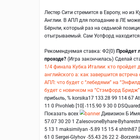
Лестер Сити стремится в Европу, но из К
Англии. В АПЛ для попадание в ЛЕ може
Бёрнли, который раз на седьмой позиции
отыгрываемый. Сам Уотфорд находится 
Рекомендуемая ставка: Ф2(0)
Пройдет л
проходе?
(Игра закончилась) Сделай ст
1/4 финала Кубка Италии: кто пройдет
английского а: как завершится встреча
АПЛ: что будет с “лебедями” на “Энфилд
будет с новичком на “Стэмфорд Бридж”
прибыль, % korsika17 133.28 99 114 67 Atei
11 0 Pivohleb [10] -115.90 9 30 0 DSQuared
Показать всех
Дивизион Б Имя п
57.07 30 20 1 ZalesovoneByhare-Byharest
5 13 1 maksimilyan -5.89 15 15 4 shtrih87 [
61 0 Sergei-Glyhov -55.43 26 22 2 -Borzenko