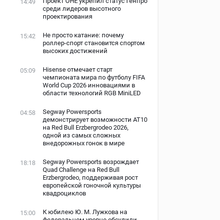
Проект ОНЕ укрепил статус Генпро
14:49
среди лидеров высотного
проектирования
Не просто катание: почему
15:42
роллер-спорт становится спортом
высоких достижений
Hisense отмечает старт
05:09
чемпионата мира по футболу FIFA
World Cup 2026 инновациями в
области технологий RGB MiniLED
Segway Powersports
04:58
демонстрирует возможности AT10
на Red Bull Erzbergrodeo 2026,
одной из самых сложных
внедорожных гонок в мире
Segway Powersports возрождает
18:18
Quad Challenge на Red Bull
Erzbergrodeo, поддерживая рост
европейской гоночной культуры
квадроциклов
К юбилею Ю. М. Лужкова на
15:00
федеральном уровне обсудили