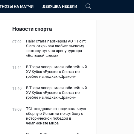
ГНОЗЫ НА МАТЧИ
ДЕВУШКА НЕДЕЛИ
Новости спорта
Haier стала партнером AO 1 Point
07:02
Slam, открывая любительскому
теннису путь на арену турнира
«Большой шлем»
В Твери завершился юбилейный
11:44
XV Кубок «Русского Света» по
гребле на лодках «Дракон»
В Твери завершился юбилейный
11:40
XV Кубок «Русского Света» по
гребле на лодках «Дракон»
TCL поздравляет национальную
19:08
сборную Испании по футболу с
исторической победой в
чемпионате мира