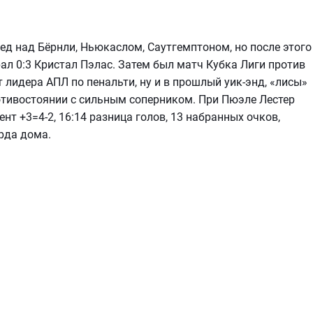
бед над Бёрнли, Ньюкаслом, Саутгемптоном, но после этого
ал 0:3 Кристал Пэлас. Затем был матч Кубка Лиги против
лидера АПЛ по пенальти, ну и в прошлый уик-энд, «лисы»
отивостоянии с сильным соперником. При Пюэле Лестер
ент +3=4-2, 16:14 разница голов, 13 набранных очков,
рда дома.