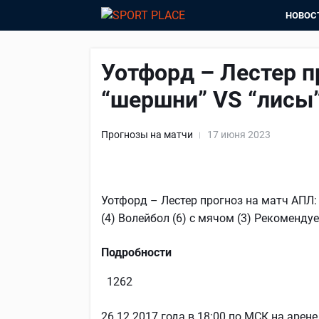
НОВОС
Уотфорд – Лестер п
“шершни” VS “лисы
Прогнозы на матчи
17 июня 2023
Уотфорд – Лестер прогноз на матч АПЛ: 
(4) Волейбол (6) с мячом (3) Рекоменд
Подробности
1262
26.12.2017 года в 18:00 по МСК на аре