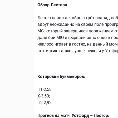
Обзор Лестера.
Лестер начал декабрь с трёх подряд по
вдруг неожиданно на своём поле проигр
МС, который завершился поражением от 
дали бой МЮ и вырвали одно очко в пр
неплохо играет в гостях, на данный мом
статистика даже лучше, нежели у Уотфо
Котировки букмекеров:
П1-2,58;
Х-3,50;
П2-2,92.
Прогноз на матч Уотфорд – Лестер: