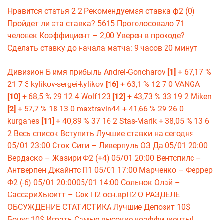
Нравится статья 2 2 Рекомендуемая ставка ф2 (0)
Пройдет ли эта ставка? 5615 Проголосовало 71
человек Коэффициент – 2,00 Уверен в проходе?
Сделать ставку до начала матча: 9 часов 20 минут
Дивизион Б имя прибыль Andrei-Goncharov
[1]
+ 67,17 %
21 7 3 kylikov-sergei-kylikov
[16]
+ 63,1 % 12 7 0 VANGA
[10]
+ 68,5 % 29 12 4 Wolf123
[12]
+ 43,73 % 33 19 2 Miken
[2]
+ 57,7 % 18 13 0 maxtravin44 + 41,66 % 29 26 0
kurganes
[11]
+ 40,89 % 37 16 2 Stas-Marik + 38,05 % 13 6
2 Весь список Вступить Лучшие ставки на сегодня
05/01 23:00 Сток Сити – Ливерпуль ОЗ Да 05/01 20:00
Вердаско – Жазири Ф2 (+4) 05/01 20:00 Вентспилс –
Антверпен Джайнтс П1 05/01 17:00 Марченко – Феррер
Ф2 (-6) 05/01 20:0005/01 14:00 Сольнок Олай –
СассариХьюитт – Сок П2 осн.врП2 О РАЗДЕЛЕ
ОБСУЖДЕНИЕ СТАТИСТИКА Лучшие Депозит 10$
Бонус 10$ Играть Самые высокие коэффициенты!