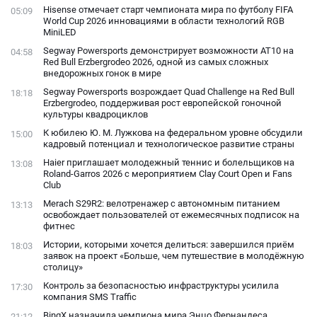
Hisense отмечает старт чемпионата мира по футболу FIFA
05:09
World Cup 2026 инновациями в области технологий RGB
MiniLED
Segway Powersports демонстрирует возможности AT10 на
04:58
Red Bull Erzbergrodeo 2026, одной из самых сложных
внедорожных гонок в мире
Segway Powersports возрождает Quad Challenge на Red Bull
18:18
Erzbergrodeo, поддерживая рост европейской гоночной
культуры квадроциклов
К юбилею Ю. М. Лужкова на федеральном уровне обсудили
15:00
кадровый потенциал и технологическое развитие страны
Haier приглашает молодежный теннис и болельщиков на
13:08
Roland-Garros 2026 с мероприятием Clay Court Open и Fans
Club
Merach S29R2: велотренажер с автономным питанием
13:13
освобождает пользователей от ежемесячных подписок на
фитнес
Истории, которыми хочется делиться: завершился приём
18:03
заявок на проект «Больше, чем путешествие в молодёжную
столицу»
Контроль за безопасностью инфраструктуры усилила
17:30
компания SMS Traffic
BingX назначила чемпиона мира Энцо Фернандеса
21:12