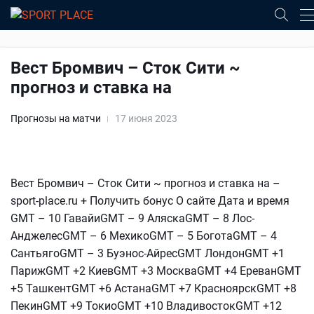
Вест Бромвич – Сток Сити ~
прогноз и ставка на
Прогнозы на матчи
17 июня 2023
Вест Бромвич – Сток Сити ~ прогноз и ставка на –
sport-place.ru + Получить бонус О сайте Дата и время
GMT – 10 ГавайиGMT – 9 АляскаGMT – 8 Лос-
АнджелесGMT – 6 МехикоGMT – 5 БоготаGMT – 4
СантьягоGMT – 3 Буэнос-АйресGMT ЛондонGMT +1
ПарижGMT +2 КиевGMT +3 МоскваGMT +4 ЕреванGMT
+5 ТашкентGMT +6 АстанаGMT +7 КрасноярскGMT +8
ПекинGMT +9 ТокиоGMT +10 ВладивостокGMT +12