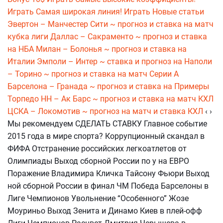
Играть Самая широкая линия! Играть Новые статьи
Эвертон – Манчестер Сити ~ прогноз и ставка на матч
кубка лиги
Даллас – Сакраменто ~ прогноз и ставка
на НБА
Милан – Болонья ~ прогноз и ставка на
Италии
Эмполи – Интер ~ ставка и прогноз на
Наполи
– Торино ~ прогноз и ставка на матч Серии А
Барселона – Гранада ~ прогноз и ставка на Примеры
Торпедо НН – Ак Барс ~ прогноз и ставка на матч КХЛ
ЦСКА – Локомотив ~ прогноз на матч и ставка КХЛ
‹ ›
Мы рекомендуем СДЕЛАТЬ СТАВКУ Главное событие
2015 года в мире спорта? Коррупционный скандал в
ФИФА Отстранение российских легкоатлетов от
Олимпиады Выход сборной России по у на ЕВРО
Поражение Владимира Кличка Тайсону Фьюри Выход
ной сборной России в финал ЧМ Победа Барселоны в
Лиге Чемпионов Увольнение “Особенного” Жозе
Моуриньо Выход Зенита и Динамо Киев в плей-офф