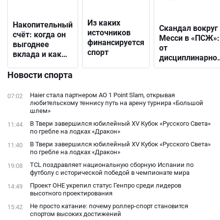
Из каких
Накопительный
Скандал вокруг
источников
счёт: когда он
Месси в «ПСЖ»:
финансируется
выгоднее
от
спорт
вклада и как
дисциплинарно
выбрать
решения до
подходящий
Новости спорта
открытого
конфликта с
Haier стала партнером AO 1 Point Slam, открывая
07:02
фанатами
любительскому теннису путь на арену турнира «Большой
шлем»
В Твери завершился юбилейный XV Кубок «Русского Света»
11:44
по гребле на лодках «Дракон»
В Твери завершился юбилейный XV Кубок «Русского Света»
11:40
по гребле на лодках «Дракон»
TCL поздравляет национальную сборную Испании по
19:08
футболу с исторической победой в чемпионате мира
Проект ОНЕ укрепил статус Генпро среди лидеров
14:49
высотного проектирования
Не просто катание: почему роллер-спорт становится
15:42
спортом высоких достижений