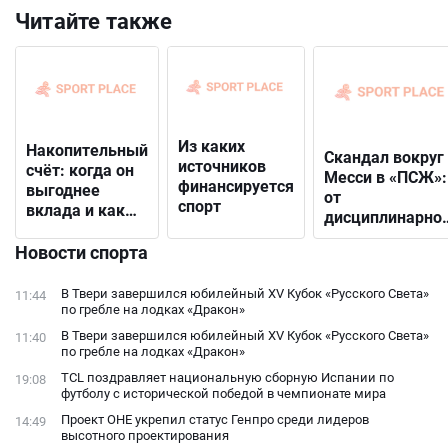
Читайте также
Из каких
Накопительный
Скандал вокруг
источников
счёт: когда он
Месси в «ПСЖ»:
финансируется
выгоднее
от
спорт
вклада и как
дисциплинарно
выбрать
решения до
подходящий
Новости спорта
открытого
конфликта с
В Твери завершился юбилейный XV Кубок «Русского Света»
11:44
фанатами
по гребле на лодках «Дракон»
В Твери завершился юбилейный XV Кубок «Русского Света»
11:40
по гребле на лодках «Дракон»
TCL поздравляет национальную сборную Испании по
19:08
футболу с исторической победой в чемпионате мира
Проект ОНЕ укрепил статус Генпро среди лидеров
14:49
высотного проектирования