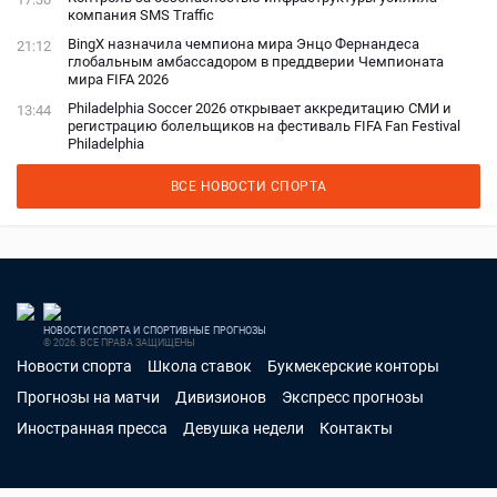
компания SMS Traffic
BingX назначила чемпиона мира Энцо Фернандеса
21:12
глобальным амбассадором в преддверии Чемпионата
мира FIFA 2026
Philadelphia Soccer 2026 открывает аккредитацию СМИ и
13:44
регистрацию болельщиков на фестиваль FIFA Fan Festival
Philadelphia
ВСЕ НОВОСТИ СПОРТА
НОВОСТИ СПОРТА И СПОРТИВНЫЕ ПРОГНОЗЫ
© 2026. ВСЕ ПРАВА ЗАЩИЩЕНЫ
Новости спорта
Школа ставок
Букмекерские конторы
Прогнозы на матчи
Дивизионов
Экспресс прогнозы
Иностранная пресса
Девушка недели
Контакты