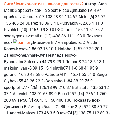
Лиги Чемпионов: без шансов для гостей?
Автор: Stas
Marik Зарабатывай на Sport-Place Дивизион А Имя
прибыль, % korsika17 133.28 99 114 67 Ateist [6] 36.97
135 465 24 Suarez 10.09 3 4 0 -Koryakov -82.65 4 11 0
Pivohleb [10] -115.90 9 30 0 DSQuared -155.11 51 75 2
sergeygenkis@mail.ru [12] -498.86 111 193 0 Показать
всех
Дивизион Б Имя прибыль, % Vladimir-
Kosov-Kosov-1 86.92 15 10 1 kintoho [1] 57.07 30 20 1
ZalesovoneByhare-ByharestneZalesovo-
ByharestneZalesovo 44.79 9 29 1 RomanS 24.18 5 13 1
maksimilyan -5.89 15 15 4 shtrih87 [1] -8.68 41 95 9
gorand -16.30 48 58 0 PatriotSM [1] -45.71 55 61 0 Sergei-
Glyhov -55.43 26 22 2 -Borzenko-1 -84.88 20 75 0
sportprofit777 [26] -126.18 99 210 37 Batistuta -135.53 12
37 1 Alpenist -138.91 68 89 0 Boch1957 [14] -286.11 260
283 69 ser58 [7] -504.13 158 400 138 Показать всех
Дивизион В Имя прибыль, % -Bibikov-2 [3] 522.80 30 77
11 Andrei-Malcev 173.46 3 5 0 tavc74 [3] 138.75 112 89 3 -