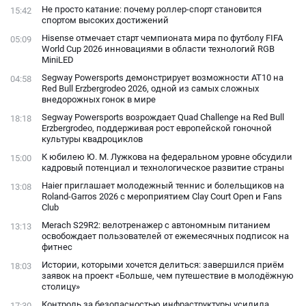
Не просто катание: почему роллер-спорт становится
15:42
спортом высоких достижений
Hisense отмечает старт чемпионата мира по футболу FIFA
05:09
World Cup 2026 инновациями в области технологий RGB
MiniLED
Segway Powersports демонстрирует возможности AT10 на
04:58
Red Bull Erzbergrodeo 2026, одной из самых сложных
внедорожных гонок в мире
Segway Powersports возрождает Quad Challenge на Red Bull
18:18
Erzbergrodeo, поддерживая рост европейской гоночной
культуры квадроциклов
К юбилею Ю. М. Лужкова на федеральном уровне обсудили
15:00
кадровый потенциал и технологическое развитие страны
Haier приглашает молодежный теннис и болельщиков на
13:08
Roland-Garros 2026 с мероприятием Clay Court Open и Fans
Club
Merach S29R2: велотренажер с автономным питанием
13:13
освобождает пользователей от ежемесячных подписок на
фитнес
Истории, которыми хочется делиться: завершился приём
18:03
заявок на проект «Больше, чем путешествие в молодёжную
столицу»
Контроль за безопасностью инфраструктуры усилила
17:30