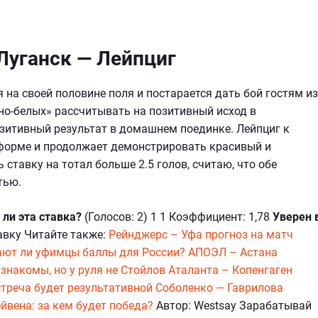
 Луганск — Лейпциг
 на своей половине поля и постарается дать бой гостям из
но-белых» рассчитывать на позитивный исход в
зитивный результат в домашнем поединке. Лейпциг к
 форме и продолжает демонстрировать красивый и
 ставку на тотал больше 2.5 голов, считаю, что обе
тью.
 ли эта ставка?
(Голосов: 2) 1 1 Коэффициент: 1,78
Уверен 
авку Читайте также:
Рейнджерс – Уфа прогноз на матч
ают ли уфимцы баллы для России?
АПОЭЛ – Астана
знакомы, но у руля не Стойлов
Аталанта – Копенгаген
стреча будет результативной
Соболенко — Гаврилова
йвена: за кем будет победа?
Автор: Westsay Зарабатывай