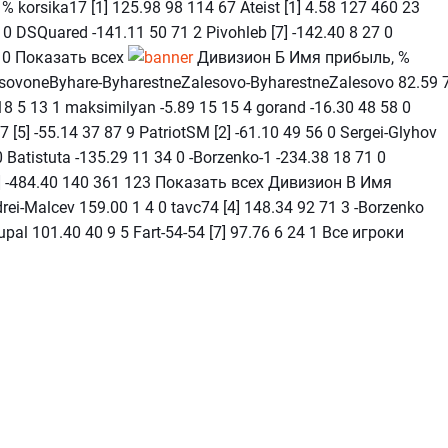
korsika17 [1] 125.98 98 114 67 Ateist [1] 4.58 127 460 23
1 0 DSQuared -141.11 50 71 2 Pivohleb [7] -142.40 8 27 0
6 0 Показать всех
Дивизион Б Имя прибыль, %
esovoneByhare-ByharestneZalesovo-ByharestneZalesovo 82.59 
18 5 13 1 maksimilyan -5.89 15 15 4 gorand -16.30 48 58 0
7 [5] -55.14 37 87 9 PatriotSM [2] -61.10 49 56 0 Sergei-Glyhov
 0 Batistuta -135.29 11 34 0 -Borzenko-1 -234.38 18 71 0
24] -484.40 140 361 123 Показать всех Дивизион В Имя
rei-Malcev 159.00 1 4 0 tavc74 [4] 148.34 92 71 3 -Borzenko
upal 101.40 40 9 5 Fart-54-54 [7] 97.76 6 24 1 Все игроки