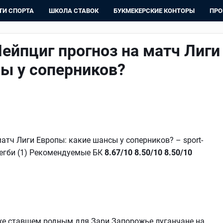
ТИ СПОРТА
ШКОЛА СТАВОК
БУКМЕКЕРСКИЕ КОНТОРЫ
ПРО
Лейпциг прогноз на матч Лиги
ы у соперников?
атч Лиги Европы: какие шансы у соперников? – sport-
) Регби (1) Рекомендуемые БК
8.67/10
8.50/10
8.50/10
в уже ставшем родным для Зари Запорожье луганчане на