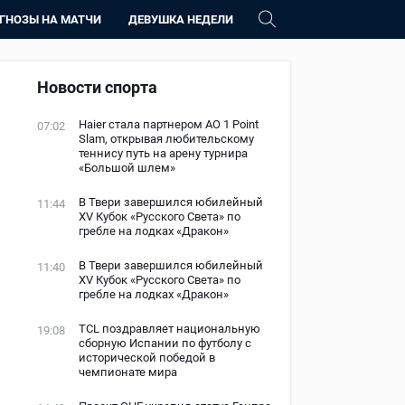
ГНОЗЫ НА МАТЧИ
ДЕВУШКА НЕДЕЛИ
Новости спорта
Haier стала партнером AO 1 Point
07:02
Slam, открывая любительскому
теннису путь на арену турнира
«Большой шлем»
В Твери завершился юбилейный
11:44
XV Кубок «Русского Света» по
гребле на лодках «Дракон»
В Твери завершился юбилейный
11:40
XV Кубок «Русского Света» по
гребле на лодках «Дракон»
TCL поздравляет национальную
19:08
сборную Испании по футболу с
исторической победой в
чемпионате мира