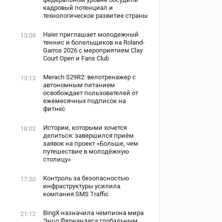
кадровый потенциал и
технологическое развитие страны
Haier приглашает молодежный
13:08
теннис и болельщиков на Roland-
Garros 2026 с мероприятием Clay
Court Open и Fans Club
Merach S29R2: велотренажер с
13:13
автономным питанием
освобождает пользователей от
ежемесячных подписок на
фитнес
Истории, которыми хочется
18:03
делиться: завершился приём
заявок на проект «Больше, чем
путешествие в молодёжную
столицу»
Контроль за безопасностью
17:30
инфраструктуры усилила
компания SMS Traffic
BingX назначила чемпиона мира
21:12
Энцо Фернандеса глобальным