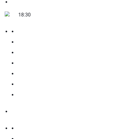
18:30