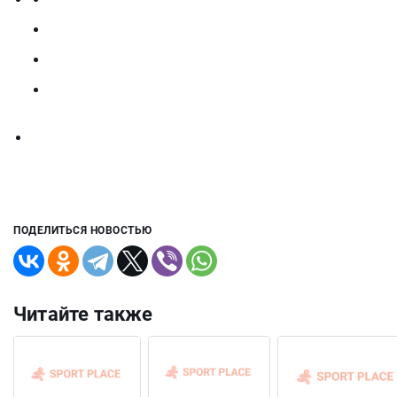
ПОДЕЛИТЬСЯ НОВОСТЬЮ
Читайте также