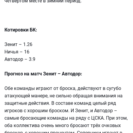
четвёртом месте в зимний период.
Котировки БК:
Зенит – 1.26
Ничья – 16
Автодор – 3.9
Прогноз на матч Зенит – Автодор:
Обе команды играют от броска, действуют в сугубо
атакующей манере, не сильно обращая внимания на
защитные действия. В составе команд целый ряд
игроков с хорошим броском. И Зенит, и Автодор –
самые бросающие команды на ряду с ЦСКА. При этом,
оба коллектива очень много бросают трёх очковых
бросков, с хорошим процентом. Соперники играют в