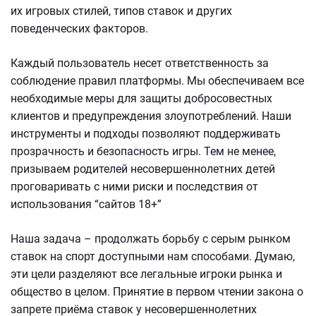
их игровых стилей, типов ставок и других
поведенческих факторов.
Каждый пользователь несет ответственность за
соблюдение правил платформы. Мы обеспечиваем все
необходимые меры для защиты добросовестных
клиентов и предупреждения злоупотреблений. Наши
инструменты и подходы позволяют поддерживать
прозрачность и безопасность игры. Тем не менее,
призываем родителей несовершеннолетних детей
проговаривать с ними риски и последствия от
использования “сайтов 18+”
Наша задача – продолжать борьбу с серым рынком
ставок на спорт доступными нам способами. Думаю,
эти цели разделяют все легальные игроки рынка и
общество в целом. Принятие в первом чтении закона о
запрете приёма ставок у несовершеннолетних