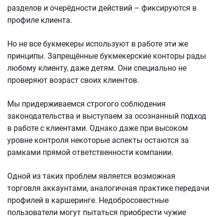
разделов и очерёдности действий – фиксируются в
профиле клиента.
Но не все букмекеры используют в работе эти же
принципы. Запрещённые букмекерские конторы рады
любому клиенту, даже детям. Они специально не
проверяют возраст своих клиентов.
Мы придерживаемся строгого соблюдения
законодательства и выступаем за осознанный подход
в работе с клиентами. Однако даже при высоком
уровне контроля некоторые аспекты остаются за
рамками прямой ответственности компании.
Одной из таких проблем является возможная
торговля аккаунтами, аналогичная практике передачи
профилей в каршеринге. Недобросовестные
пользователи могут пытаться приобрести чужие