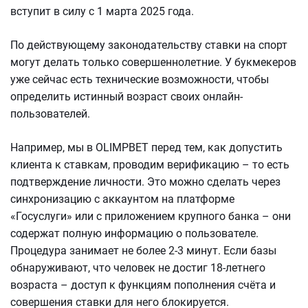
вступит в силу с 1 марта 2025 года.
По действующему законодательству ставки на спорт
могут делать только совершеннолетние. У букмекеров
уже сейчас есть технические возможности, чтобы
определить истинный возраст своих онлайн-
пользователей.
Например, мы в OLIMPBET перед тем, как допустить
клиента к ставкам, проводим верификацию – то есть
подтверждение личности. Это можно сделать через
синхронизацию с аккаунтом на платформе
«Госуслуги» или с приложением крупного банка – они
содержат полную информацию о пользователе.
Процедура занимает не более 2-3 минут. Если базы
обнаруживают, что человек не достиг 18-летнего
возраста – доступ к функциям пополнения счёта и
совершения ставки для него блокируется.