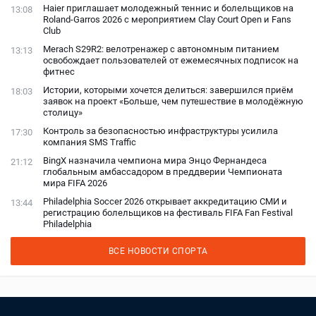
Haier приглашает молодежный теннис и болельщиков на
13:08
Roland-Garros 2026 с мероприятием Clay Court Open и Fans
Club
Merach S29R2: велотренажер с автономным питанием
13:13
освобождает пользователей от ежемесячных подписок на
фитнес
Истории, которыми хочется делиться: завершился приём
18:03
заявок на проект «Больше, чем путешествие в молодёжную
столицу»
Контроль за безопасностью инфраструктуры усилила
17:30
компания SMS Traffic
BingX назначила чемпиона мира Энцо Фернандеса
21:12
глобальным амбассадором в преддверии Чемпионата
мира FIFA 2026
Philadelphia Soccer 2026 открывает аккредитацию СМИ и
13:44
регистрацию болельщиков на фестиваль FIFA Fan Festival
Philadelphia
ВСЕ НОВОСТИ СПОРТА