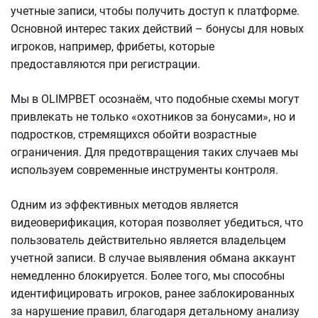
учетные записи, чтобы получить доступ к платформе.
Основной интерес таких действий – бонусы для новых
игроков, например, фрибеты, которые
предоставляются при регистрации.
Мы в OLIMPBET осознаём, что подобные схемы могут
привлекать не только «охотников за бонусами», но и
подростков, стремящихся обойти возрастные
ограничения. Для предотвращения таких случаев мы
используем современные инструменты контроля.
Одним из эффективных методов является
видеоверификация, которая позволяет убедиться, что
пользователь действительно является владельцем
учетной записи. В случае выявления обмана аккаунт
немедленно блокируется. Более того, мы способны
идентифицировать игроков, ранее заблокированных
за нарушение правил, благодаря детальному анализу