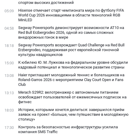
спортом высоких достижений
Hisense отмечает старт чемпионата мира по футболу FIFA
05:09
World Cup 2026 инновациями в области технологий RGB
MiniLED
Segway Powersports демонстрирует возможности AT10 на
04:58
Red Bull Erzbergrodeo 2026, одной из самых сложных
внедорожных гонок в мире
Segway Powersports возрождает Quad Challenge на Red Bull
18:18
Erzbergrodeo, поддерживая рост европейской гоночной
культуры квадроциклов
К юбилею Ю. М. Лужкова на федеральном уровне обсудили
15:00
кадровый потенциал и технологическое развитие страны
Haier приглашает молодежный теннис и болельщиков на
13:08
Roland-Garros 2026 с мероприятием Clay Court Open и Fans
Club
Merach S29R2: велотренажер с автономным питанием
13:13
освобождает пользователей от ежемесячных подписок на
фитнес
Истории, которыми хочется делиться: завершился приём
18:03
заявок на проект «Больше, чем путешествие в молодёжную
столицу»
Контроль за безопасностью инфраструктуры усилила
17:30
компания SMS Traffic