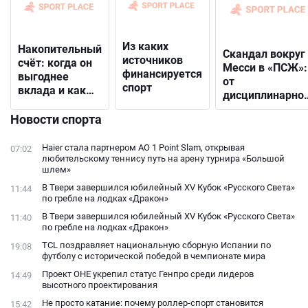
Из каких
Накопительный
Скандал вокруг
источников
счёт: когда он
Месси в «ПСЖ»:
финансируется
выгоднее
от
спорт
вклада и как
дисциплинарно
выбрать
решения до
подходящий
Новости спорта
открытого
конфликта с
Haier стала партнером AO 1 Point Slam, открывая
07:02
фанатами
любительскому теннису путь на арену турнира «Большой
шлем»
В Твери завершился юбилейный XV Кубок «Русского Света»
11:44
по гребле на лодках «Дракон»
В Твери завершился юбилейный XV Кубок «Русского Света»
11:40
по гребле на лодках «Дракон»
TCL поздравляет национальную сборную Испании по
19:08
футболу с исторической победой в чемпионате мира
Проект ОНЕ укрепил статус Генпро среди лидеров
14:49
высотного проектирования
Не просто катание: почему роллер-спорт становится
15:42