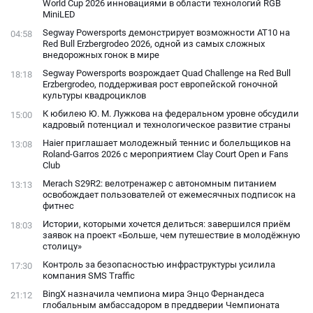
World Cup 2026 инновациями в области технологий RGB
MiniLED
Segway Powersports демонстрирует возможности AT10 на
04:58
Red Bull Erzbergrodeo 2026, одной из самых сложных
внедорожных гонок в мире
Segway Powersports возрождает Quad Challenge на Red Bull
18:18
Erzbergrodeo, поддерживая рост европейской гоночной
культуры квадроциклов
К юбилею Ю. М. Лужкова на федеральном уровне обсудили
15:00
кадровый потенциал и технологическое развитие страны
Haier приглашает молодежный теннис и болельщиков на
13:08
Roland-Garros 2026 с мероприятием Clay Court Open и Fans
Club
Merach S29R2: велотренажер с автономным питанием
13:13
освобождает пользователей от ежемесячных подписок на
фитнес
Истории, которыми хочется делиться: завершился приём
18:03
заявок на проект «Больше, чем путешествие в молодёжную
столицу»
Контроль за безопасностью инфраструктуры усилила
17:30
компания SMS Traffic
BingX назначила чемпиона мира Энцо Фернандеса
21:12
глобальным амбассадором в преддверии Чемпионата