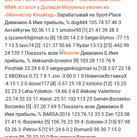
ММА остался у Долидзе
Моуриньо уволен из
«Манчестер Юнайтед»
Зарабатывай на Sport-Place
Дивизион А Имя прибыль, % dog444 105.74 57 46 3
АнтиЖугин 50.36 11 2 1 smolov90 [1] 21.41 39 38 3
a.lazarev69@mail.ru [6] 18.00 14 2 0 Sergei-Glyhov -77.15
7 13 5 tavc74 [2] -121.37 50 66 7 Rydar-13-13 [23] -442.99
24 135 1 Показать всех
Дивизион Б Имя
прибыль, % Aleksandr-Izvestnii [9] 103.28 115 76 9
Pivohleb 23.29 6 0 3 sergeygenkis@mail.ru [10] 3.07 22 18
2 XBOXrus 0.72 7 8 1 Joo -3.00 0 1 0 НовичокВставкаХ
-4.15 1 2 0 donor777 [4] -5.67 25 18 2 kintoho [12] -15.25
32 23 3 Leha-Yzbekov -18.66 3 4 0 Aleksey Valentinov
-23.74 33 33 11 Ateist -25.51 102 113 25 Semen-Borzenko-
Borzenko [5] -37.20 7 69 5 Показать всех Дивизион В
Имя прибыль, % BARSA-2016 125.76 12 33 5 Zen 123.58
31 41 6 -Borzenko [5] 106.76 23 39 4 -Sobolev-3 [10] 97.98
53 26 3 -Petrov-5 [1] 91.24 6 0 2 RomanS 90.30 7 15 0