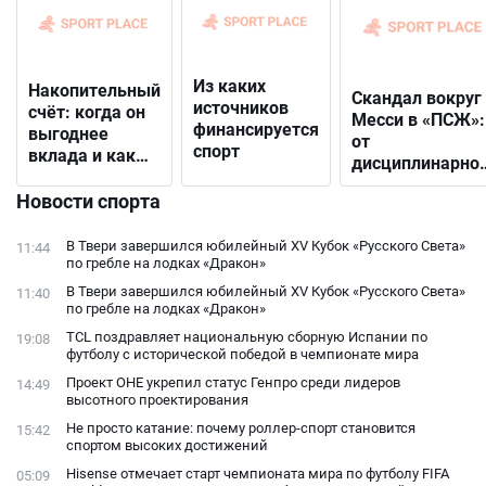
Из каких
Накопительный
Скандал вокруг
источников
счёт: когда он
Месси в «ПСЖ»:
финансируется
выгоднее
от
спорт
вклада и как
дисциплинарно
выбрать
решения до
подходящий
Новости спорта
открытого
конфликта с
В Твери завершился юбилейный XV Кубок «Русского Света»
11:44
фанатами
по гребле на лодках «Дракон»
В Твери завершился юбилейный XV Кубок «Русского Света»
11:40
по гребле на лодках «Дракон»
TCL поздравляет национальную сборную Испании по
19:08
футболу с исторической победой в чемпионате мира
Проект ОНЕ укрепил статус Генпро среди лидеров
14:49
высотного проектирования
Не просто катание: почему роллер-спорт становится
15:42
спортом высоких достижений
Hisense отмечает старт чемпионата мира по футболу FIFA
05:09