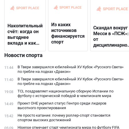
Из каких
Накопительный
Скандал вокруг
источников
счёт: когда он
Месси в «ПСЖ»:
финансируется
выгоднее
от
спорт
вклада и как
дисциплинарно
выбрать
решения до
подходящий
Новости спорта
открытого
конфликта с
В Твери завершился юбилейный XV Кубок «Русского Света»
11:44
фанатами
по гребле на лодках «Дракон»
В Твери завершился юбилейный XV Кубок «Русского Света»
11:40
по гребле на лодках «Дракон»
TCL поздравляет национальную сборную Испании по
19:08
футболу с исторической победой в чемпионате мира
Проект ОНЕ укрепил статус Генпро среди лидеров
14:49
высотного проектирования
Не просто катание: почему роллер-спорт становится
15:42
спортом высоких достижений
Hisense отмечает старт чемпионата мира по футболу FIFA
05:09