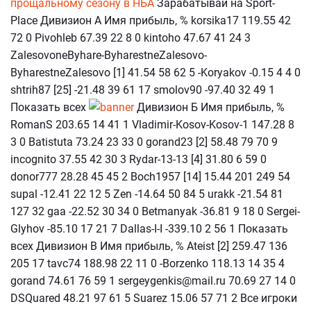
прощальному сезону в НБА
Зарабатывай на Sport-
Place Дивизион А Имя прибыль, % korsika17 119.55 42
72 0 Pivohleb 67.39 22 8 0 kintoho 47.67 41 24 3
ZalesovoneByhare-ByharestneZalesovo-
ByharestneZalesovo [1] 41.54 58 62 5 -Koryakov -0.15 4 4 0
shtrih87 [25] -21.48 39 61 17 smolov90 -97.40 32 49 1
Показать всех
Дивизион Б Имя прибыль, %
RomanS 203.65 14 41 1 Vladimir-Kosov-Kosov-1 147.28 8
3 0 Batistuta 73.24 23 33 0 gorand23 [2] 58.48 79 70 9
incognito 37.55 42 30 3 Rydar-13-13 [4] 31.80 6 59 0
donor777 28.28 45 45 2 Boch1957 [14] 15.44 201 249 54
supal -12.41 22 12 5 Zen -14.64 50 84 5 urakk -21.54 81
127 32 gaa -22.52 30 34 0 Betmanyak -36.81 9 18 0 Sergei-
Glyhov -85.10 17 21 7 Dallas-I-I -339.10 2 56 1 Показать
всех Дивизион В Имя прибыль, % Ateist [2] 259.47 136
205 17 tavc74 188.98 22 11 0 -Borzenko 118.13 14 35 4
gorand 74.61 76 59 1 sergeygenkis@mail.ru 70.69 27 14 0
DSQuared 48.21 97 61 5 Suarez 15.06 57 71 2 Все игроки