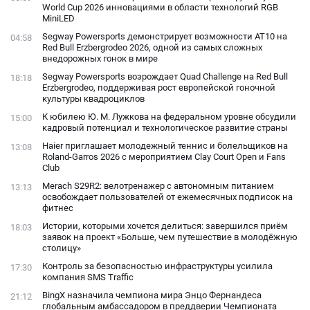
World Cup 2026 инновациями в области технологий RGB
MiniLED
Segway Powersports демонстрирует возможности AT10 на
04:58
Red Bull Erzbergrodeo 2026, одной из самых сложных
внедорожных гонок в мире
Segway Powersports возрождает Quad Challenge на Red Bull
18:18
Erzbergrodeo, поддерживая рост европейской гоночной
культуры квадроциклов
К юбилею Ю. М. Лужкова на федеральном уровне обсудили
15:00
кадровый потенциал и технологическое развитие страны
Haier приглашает молодежный теннис и болельщиков на
13:08
Roland-Garros 2026 с мероприятием Clay Court Open и Fans
Club
Merach S29R2: велотренажер с автономным питанием
13:13
освобождает пользователей от ежемесячных подписок на
фитнес
Истории, которыми хочется делиться: завершился приём
18:03
заявок на проект «Больше, чем путешествие в молодёжную
столицу»
Контроль за безопасностью инфраструктуры усилила
17:30
компания SMS Traffic
BingX назначила чемпиона мира Энцо Фернандеса
21:12
глобальным амбассадором в преддверии Чемпионата