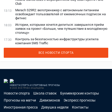
Club
Merach S29R2: велотренажер с автономным питанием
13:13
освобождает пользователей от ежемесячных подписок на
фитнес
Истории, которыми хочется делиться: завершился приём
18:03
заявок на проект «Больше, чем путешествие в молодёжную
столицу»
Контроль за безопасностью инфраструктуры усилила
17:30
компания SMS Traffic
ВСЕ НОВОСТИ СПОРТА
НОВОСТИ СПОРТА И СПОРТИВНЫЕ ПРОГНОЗЫ
© 2026. ВСЕ ПРАВА ЗАЩИЩЕНЫ
Новости спорта
Школа ставок
Букмекерские конторы
Прогнозы на матчи
Дивизионов
Экспресс прогнозы
Иностранная пресса
Девушка недели
Контакты