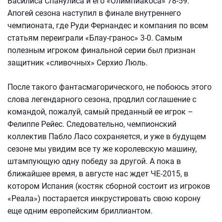
Василиса Спанулиса и его «Олимпиакоса» 78-59.
Апогей сезона наступил в финале внутреннего
чемпионата, где Руди Фернандес и компания по всем
статьям переиграли «Блау-гранос» 3-0. Самым
полезным игроком финальной серии был признан
защитник «сливочных» Серхио Люль.
После такого фантасмагорического, не побоюсь этого
слова легендарного сезона, продлил соглашение с
командой, пожалуй, самый преданный ее игрок –
Фелиппе Рейес. Следовательно, чемпионский
коллектив Пабло Ласо сохраняется, и уже в будущем
сезоне мы увидим все ту же королевскую машину,
штампующую одну победу за другой. А пока в
ближайшее время, в августе нас ждет ЧЕ-2015, в
котором Испания (костяк сборной состоит из игроков
«Реала») постарается инкрустировать свою корону
еще одним европейским бриллиантом.