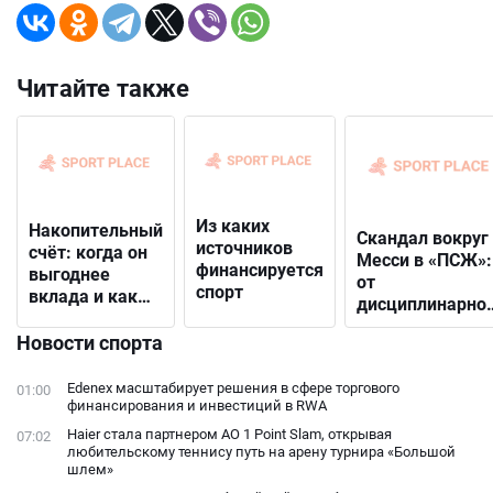
Читайте также
Из каких
Накопительный
Скандал вокруг
источников
счёт: когда он
Месси в «ПСЖ»:
финансируется
выгоднее
от
спорт
вклада и как
дисциплинарно
выбрать
решения до
подходящий
Новости спорта
открытого
конфликта с
Edenex масштабирует решения в сфере торгового
01:00
фанатами
финансирования и инвестиций в RWA
Haier стала партнером AO 1 Point Slam, открывая
07:02
любительскому теннису путь на арену турнира «Большой
шлем»