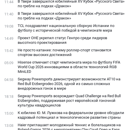
В Твери завершился юбилейный XV Кубок «Русского Света»
11:44
по гребле на лодках «Дракон»
В Твери завершился юбилейный XV Кубок «Русского Света»
11:40
по гребле на лодках «Дракон»
TCL поздравляет национальную сборную Испании по
19:08
футболу с исторической победой в чемпионате мира
Проект ОНЕ укрепил статус Генпро среди лидеров
14:49
высотного проектирования
Не просто катание: почему роллер-спорт становится
15:42
спортом высоких достижений
Hisense отмечает старт чемпионата мира по футболу FIFA
05:09
World Cup 2026 инновациями в области технологий RGB
MiniLED
Segway Powersports демонстрирует возможности AT10 на
04:58
Red Bull Erzbergrodeo 2026, одной из самых сложных
внедорожных гонок в мире
Segway Powersports возрождает Quad Challenge на Red Bull
18:18
Erzbergrodeo, поддерживая рост европейской гоночной
культуры квадроциклов
К юбилею Ю. М. Лужкова на федеральном уровне обсудили
15:00
кадровый потенциал и технологическое развитие страны
Haier приглашает молодежный теннис и болельщиков на
13:08
Roland-Garros 2026 с мероприятием Clay Court Open и Fans