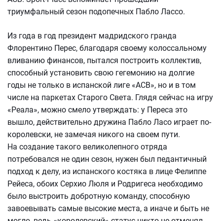
триумфальный сезон подопечных Пабло Лассо.
Из года в год президент мадридского гранда
Флорентино Перес, благодаря своему колоссальному
вливанию финансов, пытался построить коллектив,
способный установить свою гегемонию на долгие
годы не только в испанской лиге «ACB», но и в том
числе на паркетах Старого Света. Глядя сейчас на игру
«Реала», можно смело утверждать: у Переса это
вышло, действительно дружина Пабло Ласо играет по-
королевски, не замечая никого на своем пути.
На создание такого великолепного отряда
потребовался не один сезон, нужен был педантичный
подход к делу, из испанского костяка в лице Фелиппе
Рейеса, обоих Серхио Люля и Родригеса необходимо
было выстроить добротную команду, способную
завоевывать самые высокие места, а иначе и быть не
могло, ведь «королевский» статус никто не отменял.